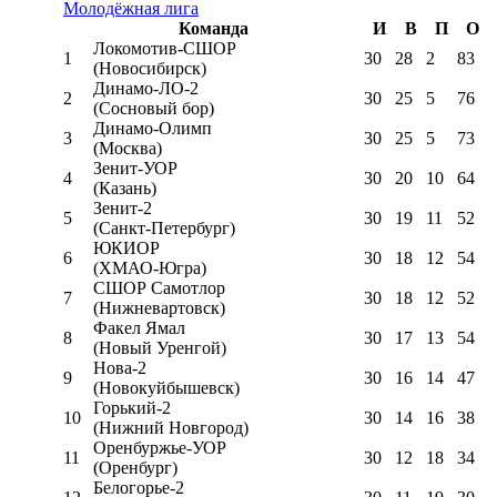
Молодёжная лига
Команда
И
В
П
О
Локомотив-CШОР
1
30
28
2
83
(Новосибирск)
Динамо-ЛО-2
2
30
25
5
76
(Сосновый бор)
Динамо-Олимп
3
30
25
5
73
(Москва)
Зенит-УОР
4
30
20
10
64
(Казань)
Зенит-2
5
30
19
11
52
(Санкт-Петербург)
ЮКИОР
6
30
18
12
54
(ХМАО-Югра)
СШОР Самотлор
7
30
18
12
52
(Нижневартовск)
Факел Ямал
8
30
17
13
54
(Новый Уренгой)
Нова-2
9
30
16
14
47
(Новокуйбышевск)
Горький-2
10
30
14
16
38
(Нижний Новгород)
Оренбуржье-УОР
11
30
12
18
34
(Оренбург)
Белогорье-2