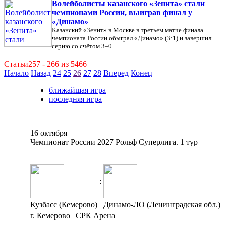
Волейболисты казанского «Зенита» стали
чемпионами России, выиграв финал у
«Динамо»
Казанский «Зенит» в Москве в третьем матче финала
чемпионата России обыграл «Динамо» (3:1) и завершил
серию со счётом 3–0.
Статьи257 - 266 из 5466
Начало
Назад
24
25
26
27
28
Вперед
Конец
ближайшая игра
последняя игра
16 октября
Чемпионат России 2027 Рольф Суперлига. 1 тур
:
Кузбасс (Кемерово)
Динамо-ЛО (Ленинградская обл.)
г. Кемерово | СРК Арена