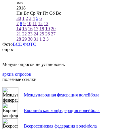
мая
2018
Пн
Вт
Ср
Чт
Пт
Сб
Вс
30
1
2
3
4
5
6
7
8
9
10
11
12
13
14
15
16
17
18
19
20
21
22
23
24
25
26
27
28
29
30
31
1
2
3
Фото
ВСЕ ФОТО
опрос
Модуль опросов не установлен.
архив опросов
полезные ссылки
Международная федерация волейбола
Европейская конфедерация волейбола
Всероссийская федерация волейбола