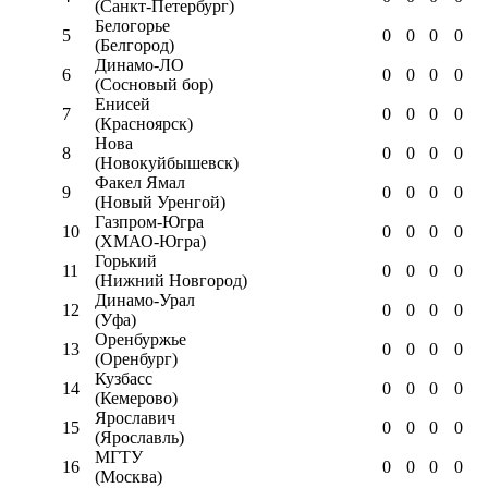
(Санкт-Петербург)
Белогорье
5
0
0
0
0
(Белгород)
Динамо-ЛО
6
0
0
0
0
(Сосновый бор)
Енисей
7
0
0
0
0
(Красноярск)
Нова
8
0
0
0
0
(Новокуйбышевск)
Факел Ямал
9
0
0
0
0
(Новый Уренгой)
Газпром-Югра
10
0
0
0
0
(ХМАО-Югра)
Горький
11
0
0
0
0
(Нижний Новгород)
Динамо-Урал
12
0
0
0
0
(Уфа)
Оренбуржье
13
0
0
0
0
(Оренбург)
Кузбасс
14
0
0
0
0
(Кемерово)
Ярославич
15
0
0
0
0
(Ярославль)
МГТУ
16
0
0
0
0
(Москва)