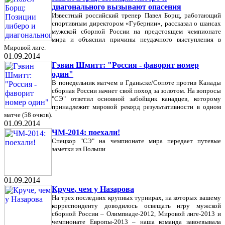
диагонального вызывают опасения
Известный российский тренер Павел Борщ, работающий
спортивным директором «Губернии», рассказал о шансах
мужской сборной России на предстоящем чемпионате
мира и объяснил причины неудачного выступления в
Мировой лиге.
01.09.2014
Гэвин Шмитт: "Россия - фаворит номер
один"
В понедельник матчем в Гданьске/Сопоте против Канады
сборная России начнет свой поход за золотом. На вопросы
"СЭ" ответил основной забойщик канадцев, которому
принадлежит мировой рекорд результативности в одном
матче (58 очков).
01.09.2014
ЧМ-2014: поехали!
Спецкор "СЭ" на чемпионате мира передает путевые
заметки из Польши
01.09.2014
Круче, чем у Назарова
На трех последних крупных турнирах, на которых вашему
корреспонденту доводилось освещать игру мужской
сборной России – Олимпиаде-2012, Мировой лиге-2013 и
чемпионате Европы-2013 – наша команда завоевывала