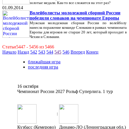
золотые медали. Как-то все сложится на этот раз?
01.09.2014
Волейболисты молодежной сборной России
победили словаков на чемпионате Европы
Мужская молодежная сборная России по волейболу
нанесла поражение команде Словакии в рамках чемпионата
Европы для игроков не старше 20 лет, который проходит в
Чехии и Словакии.
Статьи5447 - 5456 из 5466
Начало
Назад
542
543
544
545
546
Вперед
Конец
ближайшая игра
последняя игра
16 октября
Чемпионат России 2027 Рольф Суперлига. 1 тур
:
Кузбасс (Кемерово)
Динамо-ЛО (Ленинградская обл.)