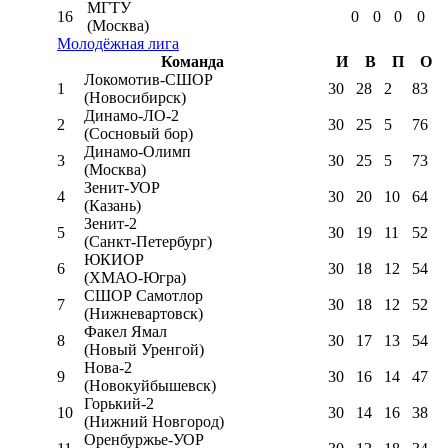
МГТУ
16
0
0
0
0
(Москва)
Молодёжная лига
Команда
И
В
П
О
Локомотив-CШОР
1
30
28
2
83
(Новосибирск)
Динамо-ЛО-2
2
30
25
5
76
(Сосновый бор)
Динамо-Олимп
3
30
25
5
73
(Москва)
Зенит-УОР
4
30
20
10
64
(Казань)
Зенит-2
5
30
19
11
52
(Санкт-Петербург)
ЮКИОР
6
30
18
12
54
(ХМАО-Югра)
СШОР Самотлор
7
30
18
12
52
(Нижневартовск)
Факел Ямал
8
30
17
13
54
(Новый Уренгой)
Нова-2
9
30
16
14
47
(Новокуйбышевск)
Горький-2
10
30
14
16
38
(Нижний Новгород)
Оренбуржье-УОР