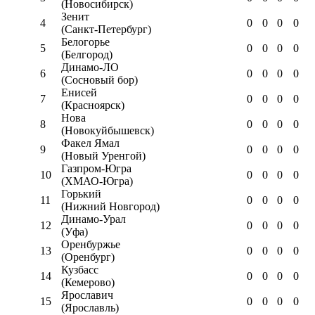
(Новосибирск)
Зенит
4
0
0
0
0
(Санкт-Петербург)
Белогорье
5
0
0
0
0
(Белгород)
Динамо-ЛО
6
0
0
0
0
(Сосновый бор)
Енисей
7
0
0
0
0
(Красноярск)
Нова
8
0
0
0
0
(Новокуйбышевск)
Факел Ямал
9
0
0
0
0
(Новый Уренгой)
Газпром-Югра
10
0
0
0
0
(ХМАО-Югра)
Горький
11
0
0
0
0
(Нижний Новгород)
Динамо-Урал
12
0
0
0
0
(Уфа)
Оренбуржье
13
0
0
0
0
(Оренбург)
Кузбасс
14
0
0
0
0
(Кемерово)
Ярославич
15
0
0
0
0
(Ярославль)