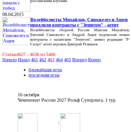
российскими клубами.
08.04.2015
Волейболисты Михайлов, Сивожелез и Ащев
продлили контракты с "Зенитом" - агент
Волейболисты сборной России Максим Михайлов,
Евгений Сивожелез и Андрей Ащев подписали новые
контракты с казанским "Зенитом", заявил редакции "Р-
Спорт" агент игроков Дмитрий Резванов.
Статьи4627 - 4636 из 5466
Начало
Назад
461
462
463
464
465
Вперед
Конец
ближайшая игра
последняя игра
16 октября
Чемпионат России 2027 Рольф Суперлига. 1 тур
: