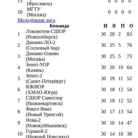
15
0
0
0
0
(Ярославль)
МГТУ
16
0
0
0
0
(Москва)
Молодёжная лига
Команда
И
В
П
О
Локомотив-CШОР
1
30
28
2
83
(Новосибирск)
Динамо-ЛО-2
2
30
25
5
76
(Сосновый бор)
Динамо-Олимп
3
30
25
5
73
(Москва)
Зенит-УОР
4
30
20
10
64
(Казань)
Зенит-2
5
30
19
11
52
(Санкт-Петербург)
ЮКИОР
6
30
18
12
54
(ХМАО-Югра)
СШОР Самотлор
7
30
18
12
52
(Нижневартовск)
Факел Ямал
8
30
17
13
54
(Новый Уренгой)
Нова-2
9
30
16
14
47
(Новокуйбышевск)
Горький-2
10
30
14
16
38
(Нижний Новгород)