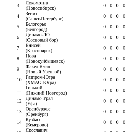
Локомотив
3
0
0
0
0
(Новосибирск)
Зенит
4
0
0
0
0
(Санкт-Петербург)
Белогорье
5
0
0
0
0
(Белгород)
Динамо-ЛО
6
0
0
0
0
(Сосновый бор)
Енисей
7
0
0
0
0
(Красноярск)
Нова
8
0
0
0
0
(Новокуйбышевск)
Факел Ямал
9
0
0
0
0
(Новый Уренгой)
Газпром-Югра
10
0
0
0
0
(ХМАО-Югра)
Горький
11
0
0
0
0
(Нижний Новгород)
Динамо-Урал
12
0
0
0
0
(Уфа)
Оренбуржье
13
0
0
0
0
(Оренбург)
Кузбасс
14
0
0
0
0
(Кемерово)
Ярославич