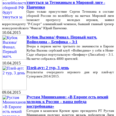
тянуться за Тетюхиным в Мировой лиге -
Панченко
Одно только присутствие Сергея Тетюхина в составе
сборной России по волейболу на матчах Мировой лиги
поможет прогрессу молодых игроков, заявил
корреспонденту "Р-Спорт" олимпийский чемпион, бывший главный тренер
новоуренгойского "Факела" Юрий Панченко.
10.04.2015
Кубок Вызова/ Финал. Первый матч.
Войводина – Бенфика – 3:1
Вчера в первом матче третьего по значимости в Европе
Кубка Вызова сербский клуб «Войводина» у себя в Нови-
Саде обыграл португальскую «Бенфику» (Лиссабон) – 3:1.
На матче собралось 4800 зрителей.
10.04.2015
Плей-аут: 2 тур, 3 день
Результаты очередного игрового дня игр плей-аут
Суперлиги 2014/2015.
09.04.2015
Рустам Минниханов: «В Европе есть некий
холодок к России – ваша победа
востребована»
Сегодня в казанском Кремле врио президента РТ Рустам
Минниханов получил золотую медаль победителя Лиги