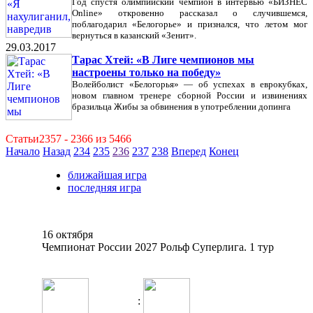
Год спустя олимпийский чемпион в интервью «БИЗНЕС
Online» откровенно рассказал о случившемся,
поблагодарил «Белогорье» и признался, что летом мог
вернуться в казанский «Зенит».
29.03.2017
Тарас Хтей: «В Лиге чемпионов мы
настроены только на победу»
Волейболист «Белогорья» — об успехах в еврокубках,
новом главном тренере сборной России и извинениях
бразильца Жибы за обвинения в употреблении допинга
Статьи2357 - 2366 из 5466
Начало
Назад
234
235
236
237
238
Вперед
Конец
ближайшая игра
последняя игра
16 октября
Чемпионат России 2027 Рольф Суперлига. 1 тур
: