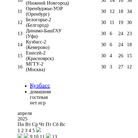
10
30
14
16
38
(Нижний Новгород)
Оренбуржье-УОР
11
30
12
18
34
(Оренбург)
Белогорье-2
12
30
11
19
30
(Белгород)
Динамо-БашГАУ
13
30
6
24
23
(Уфа)
Кузбасс-2
14
30
6
24
18
(Кемерово)
Енисей-2
15
30
4
26
15
(Красноярск)
МГТУ-2
16
30
3
27
12
(Москва)
Кузбасс
домашняя
гостевая
нет игр
апреля
2025
Пн
Вт
Ср
Чт
Пт
Сб
Вс
1
2
3
4
5
9
10
11
13