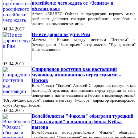
волейбола: чего ждать от «Зенита» и
«Белогорья»
Автор «БИЗНЕС Online» в преддверии первого матча
разбирает действия грандов российского волейбола в
различных компонентах игры.
04.04.2017
Не все дороги ведут в Рим
Матчем в Казани между местным "Зенитом" и
белгородским "Белогорьем" открывается "Раунд шести"
Лиги чемпионов
03.04.2017
Спиридонов поступил как настоящий
мужчина, извинившись перед судьями –
Носков
Волейболист "Енисея" Алексей Спиридонов поступил как
настоящий мужчина, извинившись перед судьями за свое
поведение в матче чемпионата России c нижневартовской
"Югрой-Самотлором", заявил агентству "Р-Спорт" директор красноярского
клуба Эдуард Носков.
03.04.2017
Волейболисты "Факела" обыграли турецкий
"Галатасарай" и вышли в финал Кубка
вызова
Волейболисты новоуренгойского "Факела" обыграли
стамбульский "Галатасарай" во втором матче полуфинала