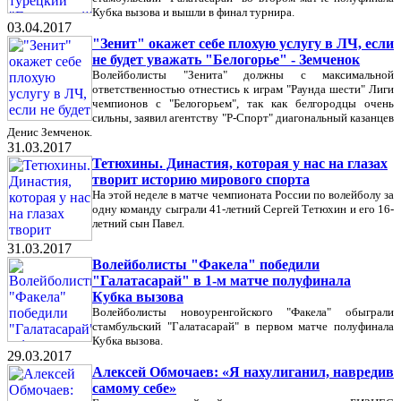
Кубка вызова и вышли в финал турнира.
03.04.2017
"Зенит" окажет себе плохую услугу в ЛЧ, если
не будет уважать "Белогорье" - Земченок
Волейболисты "Зенита" должны с максимальной
ответственностью отнестись к играм "Раунда шести" Лиги
чемпионов с "Белогорьем", так как белгородцы очень
сильны, заявил агентству "Р-Спорт" диагональный казанцев
Денис Земченок.
31.03.2017
Тетюхины. Династия, которая у нас на глазах
творит историю мирового спорта
На этой неделе в матче чемпионата России по волейболу за
одну команду сыграли 41-летний Сергей Тетюхин и его 16-
летний сын Павел.
31.03.2017
Волейболисты "Факела" победили
"Галатасарай" в 1-м матче полуфинала
Кубка вызова
Волейболисты новоуренгойского "Факела" обыграли
стамбульский "Галатасарай" в первом матче полуфинала
Кубка вызова.
29.03.2017
Алексей Обмочаев: «Я нахулиганил, навредив
самому себе»