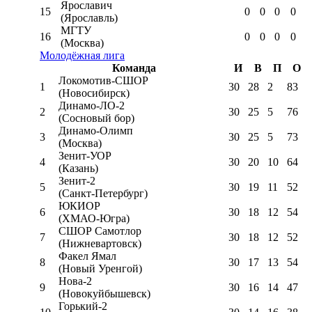
Ярославич
15
0
0
0
0
(Ярославль)
МГТУ
16
0
0
0
0
(Москва)
Молодёжная лига
Команда
И
В
П
О
Локомотив-CШОР
1
30
28
2
83
(Новосибирск)
Динамо-ЛО-2
2
30
25
5
76
(Сосновый бор)
Динамо-Олимп
3
30
25
5
73
(Москва)
Зенит-УОР
4
30
20
10
64
(Казань)
Зенит-2
5
30
19
11
52
(Санкт-Петербург)
ЮКИОР
6
30
18
12
54
(ХМАО-Югра)
СШОР Самотлор
7
30
18
12
52
(Нижневартовск)
Факел Ямал
8
30
17
13
54
(Новый Уренгой)
Нова-2
9
30
16
14
47
(Новокуйбышевск)
Горький-2