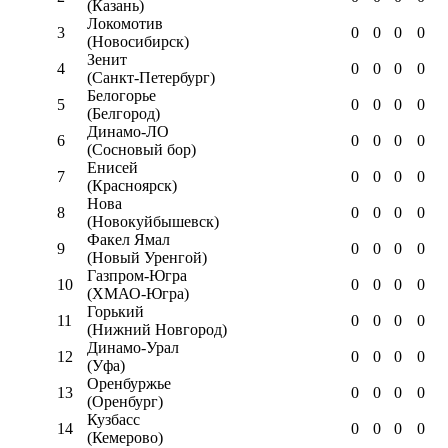
(Казань)
Локомотив
3
0
0
0
0
(Новосибирск)
Зенит
4
0
0
0
0
(Санкт-Петербург)
Белогорье
5
0
0
0
0
(Белгород)
Динамо-ЛО
6
0
0
0
0
(Сосновый бор)
Енисей
7
0
0
0
0
(Красноярск)
Нова
8
0
0
0
0
(Новокуйбышевск)
Факел Ямал
9
0
0
0
0
(Новый Уренгой)
Газпром-Югра
10
0
0
0
0
(ХМАО-Югра)
Горький
11
0
0
0
0
(Нижний Новгород)
Динамо-Урал
12
0
0
0
0
(Уфа)
Оренбуржье
13
0
0
0
0
(Оренбург)
Кузбасс
14
0
0
0
0
(Кемерово)