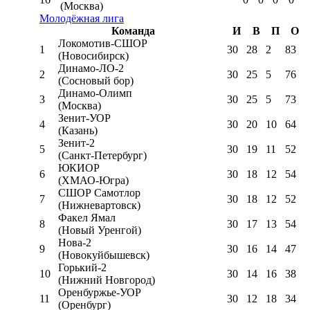
(Москва)
Молодёжная лига
Команда
И
В
П
О
Локомотив-CШОР
1
30
28
2
83
(Новосибирск)
Динамо-ЛО-2
2
30
25
5
76
(Сосновый бор)
Динамо-Олимп
3
30
25
5
73
(Москва)
Зенит-УОР
4
30
20
10
64
(Казань)
Зенит-2
5
30
19
11
52
(Санкт-Петербург)
ЮКИОР
6
30
18
12
54
(ХМАО-Югра)
СШОР Самотлор
7
30
18
12
52
(Нижневартовск)
Факел Ямал
8
30
17
13
54
(Новый Уренгой)
Нова-2
9
30
16
14
47
(Новокуйбышевск)
Горький-2
10
30
14
16
38
(Нижний Новгород)
Оренбуржье-УОР
11
30
12
18
34
(Оренбург)