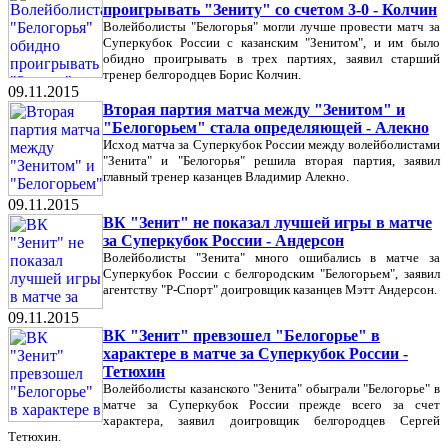
проигрывать "Зениту" со счетом 3-0 - Колчин
Волейболисты "Белогорья" могли лучше провести матч за
Суперкубок России с казанским "Зенитом", и им было
обидно проигрывать в трех партиях, заявил старший
тренер белгородцев Борис Колчин.
09.11.2015
Вторая партия матча между "Зенитом" и
"Белогорьем" стала определяющей - Алекно
Исход матча за Суперкубок России между волейболистами
"Зенита" и "Белогорья" решила вторая партия, заявил
главный тренер казанцев Владимир Алекно.
09.11.2015
ВК "Зенит" не показал лучшей игры в матче
за Суперкубок России - Андерсон
Волейболисты "Зенита" много ошибались в матче за
Суперкубок России с белгородским "Белогорьем", заявил
агентству "Р-Спорт" доигровщик казанцев Мэтт Андерсон.
09.11.2015
ВК "Зенит" превзошел "Белогорье" в
характере в матче за Суперкубок России -
Тетюхин
Волейболисты казанского "Зенита" обыграли "Белогорье" в
матче за Суперкубок России прежде всего за счет
характера, заявил доигровщик белгородцев Сергей
Тетюхин.