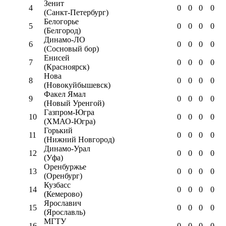
Зенит
4
0
0
0
0
(Санкт-Петербург)
Белогорье
5
0
0
0
0
(Белгород)
Динамо-ЛО
6
0
0
0
0
(Сосновый бор)
Енисей
7
0
0
0
0
(Красноярск)
Нова
8
0
0
0
0
(Новокуйбышевск)
Факел Ямал
9
0
0
0
0
(Новый Уренгой)
Газпром-Югра
10
0
0
0
0
(ХМАО-Югра)
Горький
11
0
0
0
0
(Нижний Новгород)
Динамо-Урал
12
0
0
0
0
(Уфа)
Оренбуржье
13
0
0
0
0
(Оренбург)
Кузбасс
14
0
0
0
0
(Кемерово)
Ярославич
15
0
0
0
0
(Ярославль)
МГТУ
16
0
0
0
0