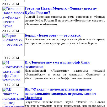
20.12.2014
Готов ли Павел Мороз к «Финалу шести»
Кубка России?
Андрей Воронков ответил на семь вопросов о «Финале
шести» Кубка России. В подгруппе «Локомотив» сыграет с
«Зенитом» и «Факелом».
20.12.2014
Борщ: «Белогорье» — это каток
О выступлении наших команд в еврокубках – в интервью
мастера спорта международного класса Павла Борща.
19.12.2014
И «Локомотив» уже в плей-офф Лиги
чемпионов
Новосибирский «Локомотив» разгромил польский
«Ястшембски» и вслед за казанским «Зенитом» и
«Белогорьем» вышел в плей-офф Лиги чемпионов.
19.12.2014
ВК "Факел" - положительный пример
использования молодых игроков, заявил
Молибога
Результаты волейбольного клуба "Факел" из Нового
Уренгоя в текущем сезоне показывают, как необходимо