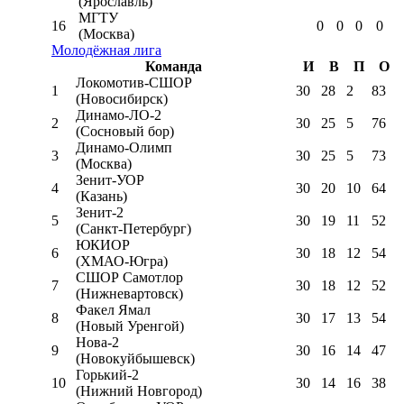
(Ярославль)
МГТУ
16
0
0
0
0
(Москва)
Молодёжная лига
Команда
И
В
П
О
Локомотив-CШОР
1
30
28
2
83
(Новосибирск)
Динамо-ЛО-2
2
30
25
5
76
(Сосновый бор)
Динамо-Олимп
3
30
25
5
73
(Москва)
Зенит-УОР
4
30
20
10
64
(Казань)
Зенит-2
5
30
19
11
52
(Санкт-Петербург)
ЮКИОР
6
30
18
12
54
(ХМАО-Югра)
СШОР Самотлор
7
30
18
12
52
(Нижневартовск)
Факел Ямал
8
30
17
13
54
(Новый Уренгой)
Нова-2
9
30
16
14
47
(Новокуйбышевск)
Горький-2
10
30
14
16
38
(Нижний Новгород)