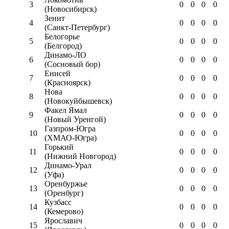
3
0
0
0
0
(Новосибирск)
Зенит
4
0
0
0
0
(Санкт-Петербург)
Белогорье
5
0
0
0
0
(Белгород)
Динамо-ЛО
6
0
0
0
0
(Сосновый бор)
Енисей
7
0
0
0
0
(Красноярск)
Нова
8
0
0
0
0
(Новокуйбышевск)
Факел Ямал
9
0
0
0
0
(Новый Уренгой)
Газпром-Югра
10
0
0
0
0
(ХМАО-Югра)
Горький
11
0
0
0
0
(Нижний Новгород)
Динамо-Урал
12
0
0
0
0
(Уфа)
Оренбуржье
13
0
0
0
0
(Оренбург)
Кузбасс
14
0
0
0
0
(Кемерово)
Ярославич
15
0
0
0
0