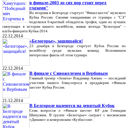
в финале-2003 до сих пор стоит перед
глазами"
Во вторник в Белгороде стартует "Финал шести" мужского
Кубка России. Своими ожиданиями от турнира с "СЭ"
поделился 6-кратный обладатель трофея, один из лучших
связующих в истории нашего волейбола, живая легенда "Белогорья" –
клуба-фаворита Кубка-2014.
22.12.2014
«Белогорье», защищайся!
23 декабря в Белгороде стартует Кубок России по
волейболу среди мужских команд. Вспоминаем
интересные факты об этом турнире.
22.12.2014
В финале с Сивожелезом и Вербовым
Главный тренер «Зенита» Владимир Алекно — последний
участник нашего блиц-опроса в преддверии «Финала
шести» Кубка России.
21.12.2014
В Белгороде надеются на девятый Кубок
Семь вопросов о «Финале шести» КР для Геннадия
Шипулина. В группе «Белогорье» сыграет с московским
«Динамо» и кемеровским «Кузбассом».