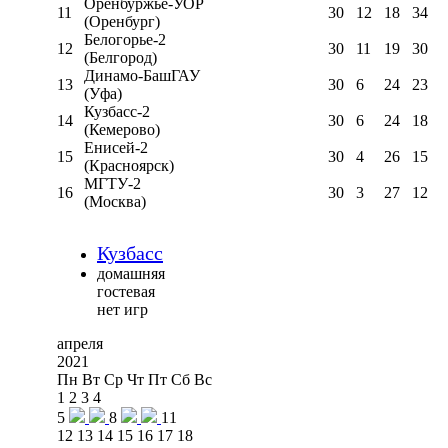
Оренбуржье-УОР
11
30
12
18
34
(Оренбург)
Белогорье-2
12
30
11
19
30
(Белгород)
Динамо-БашГАУ
13
30
6
24
23
(Уфа)
Кузбасс-2
14
30
6
24
18
(Кемерово)
Енисей-2
15
30
4
26
15
(Красноярск)
МГТУ-2
16
30
3
27
12
(Москва)
Кузбасс
домашняя
гостевая
нет игр
апреля
2021
Пн
Вт
Ср
Чт
Пт
Сб
Вс
1
2
3
4
5
8
11
12
13
14
15
16
17
18