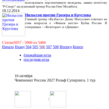
использовать перспективную молодежь, заявил агентству
"Р-Спорт" заслуженный тренер России Олег Молибога.
18.12.2014
Нильссон против Грозера и Круглова
Главный тренер «Кузбасса» Денис Матусевич отвечает на
семь вопросов о «Финале шести» Кубка России. В
соперниках – «Белогорье» и «Динамо».
Статьи5057 - 5066 из 5466
Начало
Назад
504
505
506
507
508
Вперед
Конец
ближайшая игра
последняя игра
16 октября
Чемпионат России 2027 Рольф Суперлига. 1 тур
: