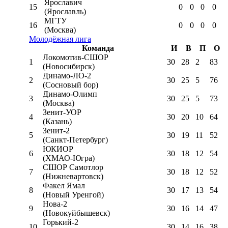
Ярославич
15
0
0
0
0
(Ярославль)
МГТУ
16
0
0
0
0
(Москва)
Молодёжная лига
Команда
И
В
П
О
Локомотив-CШОР
1
30
28
2
83
(Новосибирск)
Динамо-ЛО-2
2
30
25
5
76
(Сосновый бор)
Динамо-Олимп
3
30
25
5
73
(Москва)
Зенит-УОР
4
30
20
10
64
(Казань)
Зенит-2
5
30
19
11
52
(Санкт-Петербург)
ЮКИОР
6
30
18
12
54
(ХМАО-Югра)
СШОР Самотлор
7
30
18
12
52
(Нижневартовск)
Факел Ямал
8
30
17
13
54
(Новый Уренгой)
Нова-2
9
30
16
14
47
(Новокуйбышевск)
Горький-2
10
30
14
16
38