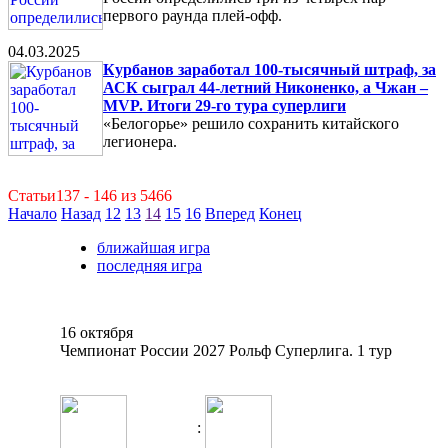
первого раунда плей-офф.
04.03.2025
Курбанов заработал 100-тысячный штраф, за
АСК сыграл 44-летний Никоненко, а Чжан –
MVP. Итоги 29-го тура суперлиги
«Белогорье» решило сохранить китайского
легионера.
Статьи137 - 146 из 5466
Начало
Назад
12
13
14
15
16
Вперед
Конец
ближайшая игра
последняя игра
16 октября
Чемпионат России 2027 Рольф Суперлига. 1 тур
: