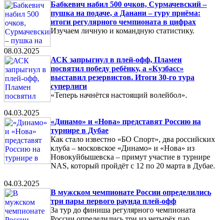
Бабкевич набил 500 очков, Сурмачевский –
пушка на подаче, а Данани – гуру приёма:
итоги регулярного чемпионата в цифрах
Изучаем личную и командную статистику.
08.03.2025
АСК запрыгнул в плей-офф, Пламен
посвятил победу ребёнку, а «Кузбасс»
выставил резервистов. Итоги 30-го тура
суперлиги
«Теперь начнётся настоящий волейбол».
04.03.2025
«Динамо» и «Нова» представят Россию на
турнире в Дубае
Как стало известно «БО Спорт», два российских
клуба – московское «Динамо» и «Нова» из
Новокуйбышевска – примут участие в турнире
NAS, который пройдёт с 12 по 20 марта в Дубае.
04.03.2025
В мужском чемпионате России определились
три пары первого раунда плей-офф
За тур до финиша регулярного чемпионата
России определились три из четырёх пар