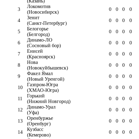
(Казань)
Локомотив
3
0
0
0
0
(Новосибирск)
Зенит
4
0
0
0
0
(Санкт-Петербург)
Белогорье
5
0
0
0
0
(Белгород)
Динамо-ЛО
6
0
0
0
0
(Сосновый бор)
Енисей
7
0
0
0
0
(Красноярск)
Нова
8
0
0
0
0
(Новокуйбышевск)
Факел Ямал
9
0
0
0
0
(Новый Уренгой)
Газпром-Югра
10
0
0
0
0
(ХМАО-Югра)
Горький
11
0
0
0
0
(Нижний Новгород)
Динамо-Урал
12
0
0
0
0
(Уфа)
Оренбуржье
13
0
0
0
0
(Оренбург)
Кузбасс
14
0
0
0
0
(Кемерово)