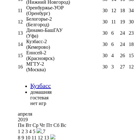
(Нижний Новгород)
Оренбуржье-УОР
11
30
12
18
34
(Оренбург)
Белогорье-2
12
30
11
19
30
(Белгород)
Динамо-БашГАУ
13
30
6
24
23
(Уфа)
Кузбасс-2
14
30
6
24
18
(Кемерово)
Енисей-2
15
30
4
26
15
(Красноярск)
МГТУ-2
16
30
3
27
12
(Москва)
Кузбасс
домашняя
гостевая
нет игр
апреля
2019
Пн
Вт
Ср
Чт
Пт
Сб
Вс
1
2
3
4
5
7
8
9
10
11
12
13