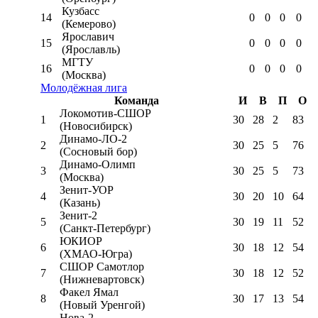
Кузбасс
14
0
0
0
0
(Кемерово)
Ярославич
15
0
0
0
0
(Ярославль)
МГТУ
16
0
0
0
0
(Москва)
Молодёжная лига
Команда
И
В
П
О
Локомотив-CШОР
1
30
28
2
83
(Новосибирск)
Динамо-ЛО-2
2
30
25
5
76
(Сосновый бор)
Динамо-Олимп
3
30
25
5
73
(Москва)
Зенит-УОР
4
30
20
10
64
(Казань)
Зенит-2
5
30
19
11
52
(Санкт-Петербург)
ЮКИОР
6
30
18
12
54
(ХМАО-Югра)
СШОР Самотлор
7
30
18
12
52
(Нижневартовск)
Факел Ямал
8
30
17
13
54
(Новый Уренгой)
Нова-2