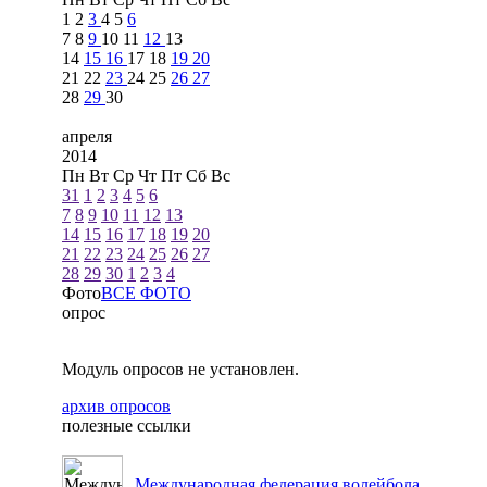
1
2
3
4
5
6
7
8
9
10
11
12
13
14
15
16
17
18
19
20
21
22
23
24
25
26
27
28
29
30
апреля
2014
Пн
Вт
Ср
Чт
Пт
Сб
Вс
31
1
2
3
4
5
6
7
8
9
10
11
12
13
14
15
16
17
18
19
20
21
22
23
24
25
26
27
28
29
30
1
2
3
4
Фото
ВСЕ ФОТО
опрос
Модуль опросов не установлен.
архив опросов
полезные ссылки
Международная федерация волейбола