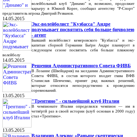
волейбольный клуб "Динамо" и, возможно, продолжит
карьеру в Южной Корее, сообщил агентству "Р-Спорт"
представитель игрока Дмитрий Резванов.
14.05.2015
Экс-волейболист "Кузбасса" Андре
подумывает посвятить себя больше бичволею
- агент
Бывший волейболист кемеровского "Кузбасса" и экс-
капитан сборной Германии Бьёрн Андре планирует в
следующем сезоне посвятить себя больше пляжному
волейболу
14.05.2015
Решения Административного Совета ФИВБ
В Лозанне (Швейцария) на заседании Административного
Совета ФИВБ, в состав которого входит глава ВФВ
Станислав Шевченко, принят ряд важных решений,
которые относятся непосредственно к проведению
соревнований.
13.05.2015
"Трентино" - сильнейший клуб Италии
В чемпионате Италии определился чемпион — им в
четвёртй раз в своей истории (клуб основан в 2000 году)
стал «Трентино».
13.05.2015
Владимир Алекно: «Раньше скептически