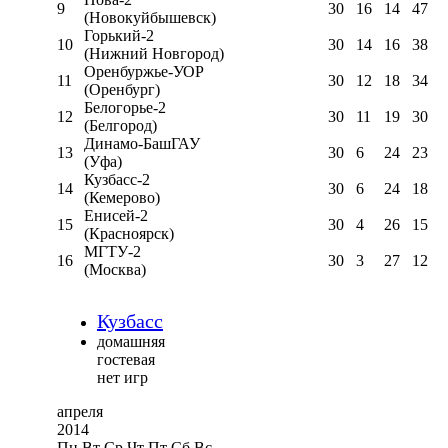
9
30
16
14
47
(Новокуйбышевск)
Горький-2
10
30
14
16
38
(Нижний Новгород)
Оренбуржье-УОР
11
30
12
18
34
(Оренбург)
Белогорье-2
12
30
11
19
30
(Белгород)
Динамо-БашГАУ
13
30
6
24
23
(Уфа)
Кузбасс-2
14
30
6
24
18
(Кемерово)
Енисей-2
15
30
4
26
15
(Красноярск)
МГТУ-2
16
30
3
27
12
(Москва)
Кузбасс
домашняя
гостевая
нет игр
апреля
2014
Пн
Вт
Ср
Чт
Пт
Сб
Вс