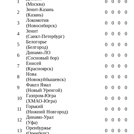
1
0
0
0
0
(Москва)
Зенит-Казань
2
0
0
0
0
(Казань)
Локомотив
3
0
0
0
0
(Новосибирск)
Зенит
4
0
0
0
0
(Санкт-Петербург)
Белогорье
5
0
0
0
0
(Белгород)
Динамо-ЛО
6
0
0
0
0
(Сосновый бор)
Енисей
7
0
0
0
0
(Красноярск)
Нова
8
0
0
0
0
(Новокуйбышевск)
Факел Ямал
9
0
0
0
0
(Новый Уренгой)
Газпром-Югра
10
0
0
0
0
(ХМАО-Югра)
Горький
11
0
0
0
0
(Нижний Новгород)
Динамо-Урал
12
0
0
0
0
(Уфа)
Оренбуржье
13
0
0
0
0
(Оренбург)