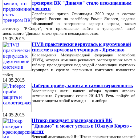
тренером ВК "Динамо" стало неожиданным
для него
Серебряный призер Олимпиады 2000 года в составе
сборной России по волейболу Роман Яковлев, недавно
объявивший о завершении карьеры игрока, заявил
агентству "Р-Спорт", что приглашение войти в тренерский штаб
московского "Динамо" стало для него неожиданностью.
15.05.2015
FIVB практически вернулась к двухочковой
системе в круговых турнирах - Яременко
Нововведения Международной федерации волейбола
(FIVB), которая изменила регламент распределения мест в
таблице проводящихся под эгидой организации круговых
турниров и сделала первичным критерием количество
побед
14.05.2015
Либеро: приём, защита и самоотверженность
Завершающая часть нашего обзора лучших игроках
чемпионата Суперлиги сезона-2014/15. Речь пойдёт об
оплоте защиты любой команды — о либеро.
14.05.2015
Штокр покидает краснодарский ВК
"Динамо" и может уехать в Южную Корею -
агент
Чешский диагональный Ян Штокр покидает краснодарский