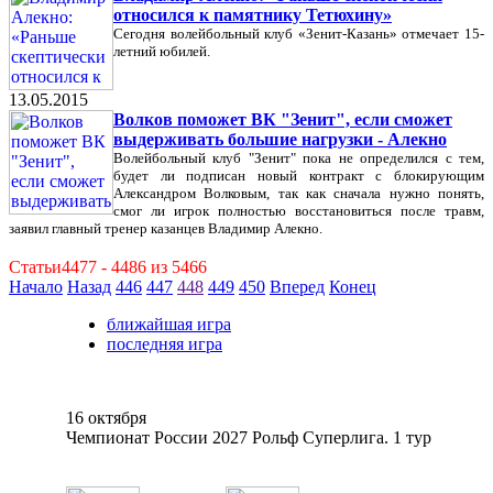
относился к памятнику Тетюхину»
Сегодня волейбольный клуб «Зенит-Казань» отмечает 15-
летний юбилей.
13.05.2015
Волков поможет ВК "Зенит", если сможет
выдерживать большие нагрузки - Алекно
Волейбольный клуб "Зенит" пока не определился с тем,
будет ли подписан новый контракт с блокирующим
Александром Волковым, так как сначала нужно понять,
смог ли игрок полностью восстановиться после травм,
заявил главный тренер казанцев Владимир Алекно.
Статьи4477 - 4486 из 5466
Начало
Назад
446
447
448
449
450
Вперед
Конец
ближайшая игра
последняя игра
16 октября
Чемпионат России 2027 Рольф Суперлига. 1 тур