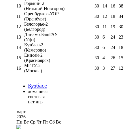
Горький-2
10
30
14
16
38
(Нижний Новгород)
Оренбуржье-УОР
11
30
12
18
34
(Оренбург)
Белогорье-2
12
30
11
19
30
(Белгород)
Динамо-БашГАУ
13
30
6
24
23
(Уфа)
Кузбасс-2
14
30
6
24
18
(Кемерово)
Енисей-2
15
30
4
26
15
(Красноярск)
МГТУ-2
16
30
3
27
12
(Москва)
Кузбасс
домашняя
гостевая
нет игр
марта
2026
Пн
Вт
Ср
Чт
Пт
Сб
Вс