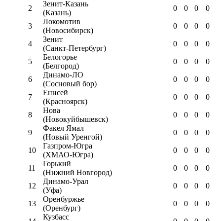
Зенит-Казань
2
0
0
0
0
(Казань)
Локомотив
3
0
0
0
0
(Новосибирск)
Зенит
4
0
0
0
0
(Санкт-Петербург)
Белогорье
5
0
0
0
0
(Белгород)
Динамо-ЛО
6
0
0
0
0
(Сосновый бор)
Енисей
7
0
0
0
0
(Красноярск)
Нова
8
0
0
0
0
(Новокуйбышевск)
Факел Ямал
9
0
0
0
0
(Новый Уренгой)
Газпром-Югра
10
0
0
0
0
(ХМАО-Югра)
Горький
11
0
0
0
0
(Нижний Новгород)
Динамо-Урал
12
0
0
0
0
(Уфа)
Оренбуржье
13
0
0
0
0
(Оренбург)
Кузбасс