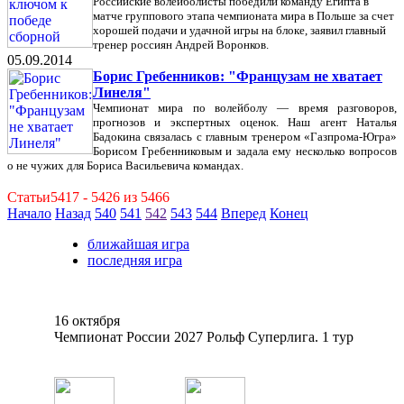
Российские волейболисты победили команду Египта в
матче группового этапа чемпионата мира в Польше за счет
хорошей подачи и удачной игры на блоке, заявил главный
тренер россиян Андрей Воронков.
05.09.2014
Борис Гребенников: "Французам не хватает
Линеля"
Чемпионат мира по волейболу — время разговоров,
прогнозов и экспертных оценок. Наш агент Наталья
Бадокина связалась с главным тренером «Газпрома-Югра»
Борисом Гребенниковым и задала ему несколько вопросов
о не чужих для Бориса Васильевича командах.
Статьи5417 - 5426 из 5466
Начало
Назад
540
541
542
543
544
Вперед
Конец
ближайшая игра
последняя игра
16 октября
Чемпионат России 2027 Рольф Суперлига. 1 тур