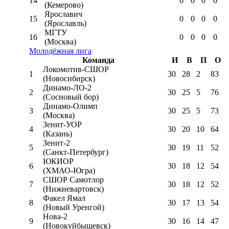
14
0
0
0
0
(Кемерово)
Ярославич
15
0
0
0
0
(Ярославль)
МГТУ
16
0
0
0
0
(Москва)
Молодёжная лига
Команда
И
В
П
О
Локомотив-CШОР
1
30
28
2
83
(Новосибирск)
Динамо-ЛО-2
2
30
25
5
76
(Сосновый бор)
Динамо-Олимп
3
30
25
5
73
(Москва)
Зенит-УОР
4
30
20
10
64
(Казань)
Зенит-2
5
30
19
11
52
(Санкт-Петербург)
ЮКИОР
6
30
18
12
54
(ХМАО-Югра)
СШОР Самотлор
7
30
18
12
52
(Нижневартовск)
Факел Ямал
8
30
17
13
54
(Новый Уренгой)
Нова-2
9
30
16
14
47
(Новокуйбышевск)