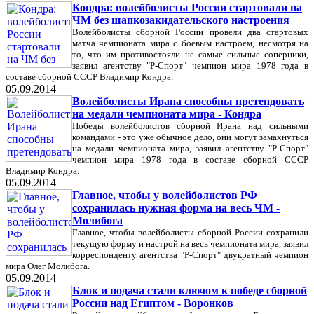
Кондра: волейболисты России стартовали на
ЧМ без шапкозакидательского настроения
Волейболисты сборной России провели два стартовых
матча чемпионата мира с боевым настроем, несмотря на
то, что им противостояли не самые сильные соперники,
заявил агентству "Р-Спорт" чемпион мира 1978 года в
составе сборной СССР Владимир Кондра.
05.09.2014
Волейболисты Ирана способны претендовать
на медали чемпионата мира - Кондра
Победы волейболистов сборной Ирана над сильными
командами - это уже обычное дело, они могут замахнуться
на медали чемпионата мира, заявил агентству "Р-Спорт"
чемпион мира 1978 года в составе сборной СССР
Владимир Кондра.
05.09.2014
Главное, чтобы у волейболистов РФ
сохранилась нужная форма на весь ЧМ -
Молибога
Главное, чтобы волейболисты сборной России сохранили
текущую форму и настрой на весь чемпионата мира, заявил
корреспонденту агентства "Р-Спорт" двукратный чемпион
мира Олег Молибога.
05.09.2014
Блок и подача стали ключом к победе сборной
России над Египтом - Воронков