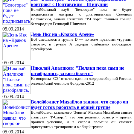
контракт с Полтавским - Шипулин
Волейбольный клуб "Белогорье" пока не будет
подписывать контракт с диагональным Семеном
Полтавским, заявил агентству "Р-Спорт" главный тренер
белгородцев Геннадий Шипулин.
05.09.2014
День Икс на «Краков-Арене»
Всё смешалось в группе D — по всем правилам «группы
смерти», в группе А лидеры стабильно побеждают
аутсайдеров.
05.09.2014
Николай Апаликов: "Поляки пока сами не
разобрались, за кого болеть"
На вопросы "СЭ" ответил один из лидеров сборной России,
олимпийский чемпион Лондона-2012
05.09.2014
Волейболист Михайлов заявил, что скоро он
будет готов работать в общей группе
Волейболист казанского "Зенита" Максим Михайлов заявил
агентству "Р-Спорт", что контрольный осмотр у врачей
прошел успешно, и в скором времени он сможет
приступить к тренировкам в общей группе.
05.09.2014