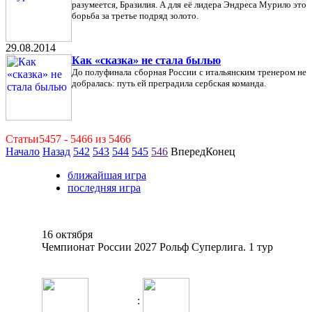
разумеется, Бразилия. А для её лидера Эндреса Мурило это
борьба за третье подряд золото.
29.08.2014
Как «сказка» не стала былью
До полуфинала сборная России с итальянским тренером не
добралась: путь ей преградила сербская команда.
Статьи5457 - 5466 из 5466
Начало
Назад
542
543
544
545
546
ВпередКонец
ближайшая игра
последняя игра
16 октября
Чемпионат России 2027 Рольф Суперлига. 1 тур
: