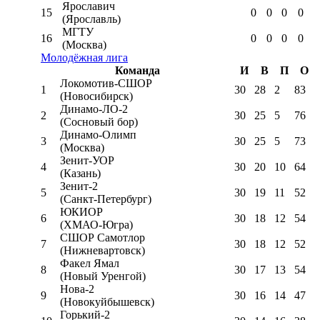
Ярославич
15
0
0
0
0
(Ярославль)
МГТУ
16
0
0
0
0
(Москва)
Молодёжная лига
Команда
И
В
П
О
Локомотив-CШОР
1
30
28
2
83
(Новосибирск)
Динамо-ЛО-2
2
30
25
5
76
(Сосновый бор)
Динамо-Олимп
3
30
25
5
73
(Москва)
Зенит-УОР
4
30
20
10
64
(Казань)
Зенит-2
5
30
19
11
52
(Санкт-Петербург)
ЮКИОР
6
30
18
12
54
(ХМАО-Югра)
СШОР Самотлор
7
30
18
12
52
(Нижневартовск)
Факел Ямал
8
30
17
13
54
(Новый Уренгой)
Нова-2
9
30
16
14
47
(Новокуйбышевск)
Горький-2