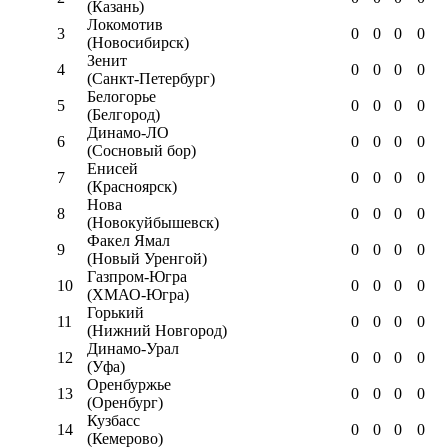
(Казань)
Локомотив
3
0
0
0
0
(Новосибирск)
Зенит
4
0
0
0
0
(Санкт-Петербург)
Белогорье
5
0
0
0
0
(Белгород)
Динамо-ЛО
6
0
0
0
0
(Сосновый бор)
Енисей
7
0
0
0
0
(Красноярск)
Нова
8
0
0
0
0
(Новокуйбышевск)
Факел Ямал
9
0
0
0
0
(Новый Уренгой)
Газпром-Югра
10
0
0
0
0
(ХМАО-Югра)
Горький
11
0
0
0
0
(Нижний Новгород)
Динамо-Урал
12
0
0
0
0
(Уфа)
Оренбуржье
13
0
0
0
0
(Оренбург)
Кузбасс
14
0
0
0
0
(Кемерово)