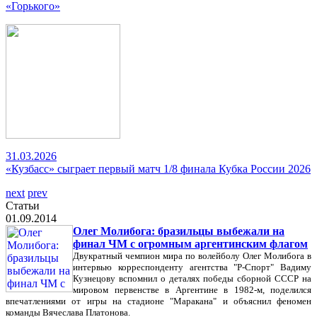
«Горького»
31.03.2026
«Кузбасс» сыграет первый матч 1/8 финала Кубка России 2026
next
prev
Статьи
01.09.2014
Олег Молибога: бразильцы выбежали на
финал ЧМ с огромным аргентинским флагом
Двукратный чемпион мира по волейболу Олег Молибога в
интервью корреспонденту агентства "Р-Спорт" Вадиму
Кузнецову вспомнил о деталях победы сборной СССР на
мировом первенстве в Аргентине в 1982-м, поделился
впечатлениями от игры на стадионе "Маракана" и объяснил феномен
команды Вячеслава Платонова.