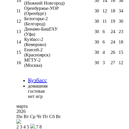
10
30
14
16
38
(Нижний Новгород)
Оренбуржье-УОР
11
30
12
18
34
(Оренбург)
Белогорье-2
12
30
11
19
30
(Белгород)
Динамо-БашГАУ
13
30
6
24
23
(Уфа)
Кузбасс-2
14
30
6
24
18
(Кемерово)
Енисей-2
15
30
4
26
15
(Красноярск)
МГТУ-2
16
30
3
27
12
(Москва)
Кузбасс
домашняя
гостевая
нет игр
марта
2026
Пн
Вт
Ср
Чт
Пт
Сб
Вс
2
3
4
5
7
8