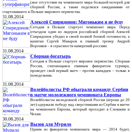
свое отсутствие на чемпионате мира большой потерей для
сборной России, а также поделился ожиданиями от
стартовавшего в Польше мирового первенства.
31.08.2014
Алексей Спиридонов: Мягоньким я не буду
Сегодня в Польше стартует чемпионат мира. Перед
отъездом один из лидеров российской сборной Алексей
Спиридонов убедил в своей полной боевой готовности, а
капитан Сергей Макаров и главный тренер Андрей
Воронков – в серьезности намерений россиян.
31.08.2014
Сборная-богатырь
Сегодня в Польше стартует мировое первенство. Сборная
России, считающаяся главным фаворитом турнира,
проведет свой первый матч – против канадцев – только в
понедельник.
31.08.2014
Волейболисты РФ обыграли команду Сербии
в матче молодежного чемпионата Европы
Волейболисты молодежной сборной России (игроки до 20
лет) одержали победу над сверстниками из Сербии в матче
на чемпионате Европы, который проходит в Словакии и
Чехии.
30.08.2014
Вызов для Мурило
Одним из фаворитов чемпионата мира — 2014 будет,