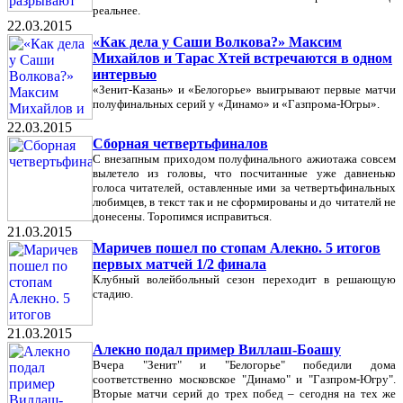
реальнее.
22.03.2015
«Как дела у Саши Волкова?» Максим
Михайлов и Тарас Хтей встречаются в одном
интервью
«Зенит-Казань» и «Белогорье» выигрывают первые матчи
полуфинальных серий у «Динамо» и «Газпрома-Югры».
22.03.2015
Сборная четвертьфиналов
С внезапным приходом полуфинального ажиотажа совсем
вылетело из головы, что посчитанные уже давненько
голоса читателей, оставленные ими за четвертьфинальных
любимцев, в текст так и не сформированы и до читателй не
донесены. Торопимся исправиться.
21.03.2015
Маричев пошел по стопам Алекно. 5 итогов
первых матчей 1/2 финала
Клубный волейбольный сезон переходит в решающую
стадию.
21.03.2015
Алекно подал пример Виллаш-Боашу
Вчера "Зенит" и "Белогорье" победили дома
соответственно московское "Динамо" и "Газпром-Югру".
Вторые матчи серий до трех побед – сегодня на тех же