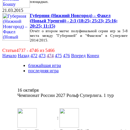
площадках.
21.03.2015
Губерния (Нижний Новгород) – Факел
(Новый Уренгой) - 2:3 (18:25; 25:23; 25:16;
20:25; 11:15)
Отчёт о втором матче полуфинальной серии игр за 5-8
места между "Губернией" и "Факелом" в Суперлиге
2014/2015.
Статьи4737 - 4746 из 5466
Начало
Назад
472
473
474
475
476
Вперед
Конец
ближайшая игра
последняя игра
16 октября
Чемпионат России 2027 Рольф Суперлига. 1 тур
: