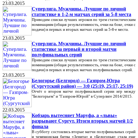
23.03.2015
Суперлига. Мужчины. Лучшие по личной
статистике в 1-2-м матчах серий за 5-8 места
Приводим списки лучших игроков по трем статистическим
номинациям (общая результативность, очки на боке, очки с
подачи) в первых и вторых матчах серий за 5-8-е места.
23.03.2015
Суперлига. Мужчины. Лучшие по личной
статистике за первый и второй матчи
полуфинальных серий
Приводим списки лучших игроков по трем статистическим
номинациям (общая результативность, очки на боке, очки с
подачи) в первых и вторых матчах полуфинальных серий.
23.03.2015
Белогорье (Белгород) — Газпром-Югра
(Сургутский район) — 3:0 (25:19, 25:17, 25:19)
Отчёт о втором матче полуфинальной серии игр между
"Белогорьем" и "Газпром-Югрой" в Суперлиге 2014/2015.
22.03.2015
Кобзарь вытесняет Маруфа, а «львы»
разрывают Сургут. Итоги вторых матчей 1/2
финала
В субботу состоялись вторые матчи полуфинальных серий
и чемпионская битва «Зенита» и «Белогорья» стала еще