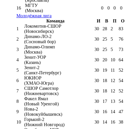
(Ярославль)
МГТУ
16
0
0
0
0
(Москва)
Молодёжная лига
Команда
И
В
П
О
Локомотив-CШОР
1
30
28
2
83
(Новосибирск)
Динамо-ЛО-2
2
30
25
5
76
(Сосновый бор)
Динамо-Олимп
3
30
25
5
73
(Москва)
Зенит-УОР
4
30
20
10
64
(Казань)
Зенит-2
5
30
19
11
52
(Санкт-Петербург)
ЮКИОР
6
30
18
12
54
(ХМАО-Югра)
СШОР Самотлор
7
30
18
12
52
(Нижневартовск)
Факел Ямал
8
30
17
13
54
(Новый Уренгой)
Нова-2
9
30
16
14
47
(Новокуйбышевск)
Горький-2
10
30
14
16
38
(Нижний Новгород)