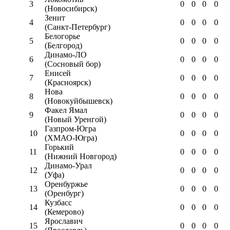
3
0
0
0
0
(Новосибирск)
Зенит
4
0
0
0
0
(Санкт-Петербург)
Белогорье
5
0
0
0
0
(Белгород)
Динамо-ЛО
6
0
0
0
0
(Сосновый бор)
Енисей
7
0
0
0
0
(Красноярск)
Нова
8
0
0
0
0
(Новокуйбышевск)
Факел Ямал
9
0
0
0
0
(Новый Уренгой)
Газпром-Югра
10
0
0
0
0
(ХМАО-Югра)
Горький
11
0
0
0
0
(Нижний Новгород)
Динамо-Урал
12
0
0
0
0
(Уфа)
Оренбуржье
13
0
0
0
0
(Оренбург)
Кузбасс
14
0
0
0
0
(Кемерово)
Ярославич
15
0
0
0
0