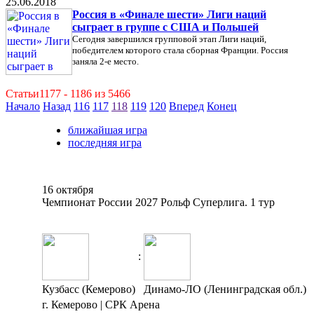
25.06.2018
Россия в «Финале шести» Лиги наций
сыграет в группе с США и Польшей
Сегодня завершился групповой этап Лиги наций,
победителем которого стала сборная Франции. Россия
заняла 2-е место.
Статьи1177 - 1186 из 5466
Начало
Назад
116
117
118
119
120
Вперед
Конец
ближайшая игра
последняя игра
16 октября
Чемпионат России 2027 Рольф Суперлига. 1 тур
:
Кузбасс (Кемерово)
Динамо-ЛО (Ленинградская обл.)
г. Кемерово | СРК Арена