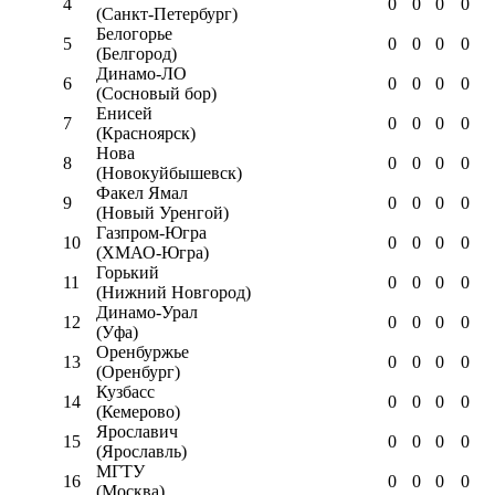
4
0
0
0
0
(Санкт-Петербург)
Белогорье
5
0
0
0
0
(Белгород)
Динамо-ЛО
6
0
0
0
0
(Сосновый бор)
Енисей
7
0
0
0
0
(Красноярск)
Нова
8
0
0
0
0
(Новокуйбышевск)
Факел Ямал
9
0
0
0
0
(Новый Уренгой)
Газпром-Югра
10
0
0
0
0
(ХМАО-Югра)
Горький
11
0
0
0
0
(Нижний Новгород)
Динамо-Урал
12
0
0
0
0
(Уфа)
Оренбуржье
13
0
0
0
0
(Оренбург)
Кузбасс
14
0
0
0
0
(Кемерово)
Ярославич
15
0
0
0
0
(Ярославль)
МГТУ
16
0
0
0
0
(Москва)