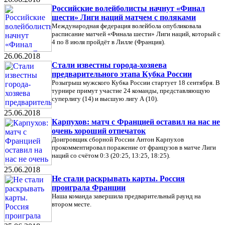
Российские волейболисты начнут «Финал
шести» Лиги наций матчем с поляками
Международная федерация волейбола опубликовала
расписание матчей «Финала шести» Лиги наций, который с
4 по 8 июля пройдёт в Лилле (Франция).
26.06.2018
Стали известны города-хозяева
предварительного этапа Кубка России
Розыгрыш мужского Кубка России стартует 18 сентября. В
турнире примут участие 24 команды, представляющую
суперлигу (14) и высшую лигу А (10).
25.06.2018
Карпухов: матч с Францией оставил на нас не
очень хороший отпечаток
Доигровщик сборной России Антон Карпухов
прокомментировал поражение от французов в матче Лиги
наций со счётом 0:3 (20:25, 13:25, 18:25).
25.06.2018
Не стали раскрывать карты. Россия
проиграла Франции
Наша команда завершила предварительный раунд на
втором месте.