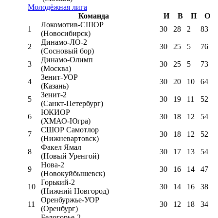
Молодёжная лига
Команда
И
В
П
О
Локомотив-CШОР
1
30
28
2
83
(Новосибирск)
Динамо-ЛО-2
2
30
25
5
76
(Сосновый бор)
Динамо-Олимп
3
30
25
5
73
(Москва)
Зенит-УОР
4
30
20
10
64
(Казань)
Зенит-2
5
30
19
11
52
(Санкт-Петербург)
ЮКИОР
6
30
18
12
54
(ХМАО-Югра)
СШОР Самотлор
7
30
18
12
52
(Нижневартовск)
Факел Ямал
8
30
17
13
54
(Новый Уренгой)
Нова-2
9
30
16
14
47
(Новокуйбышевск)
Горький-2
10
30
14
16
38
(Нижний Новгород)
Оренбуржье-УОР
11
30
12
18
34
(Оренбург)
Белогорье-2