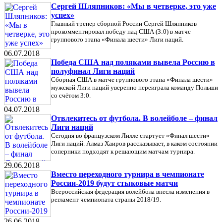
Сергей Шляпников: «Мы в четверке, это уже
успех»
Главный тренер сборной России Сергей Шляпников
прокомментировал победу над США (3:0) в матче
группового этапа «Финала шести» Лиги наций.
06.07.2018
Победа США над поляками вывела Россию в
полуфинал Лиги наций
Сборная США в матче группового этапа «Финала шести»
мужской Лиги наций уверенно переиграла команду Польши
со счётом 3:0.
04.07.2018
Отвлекитесь от футбола. В волейболе – финал
Лиги наций
Сегодня во французском Лилле стартует «Финал шести»
Лиги наций. Алмаз Хаиров рассказывает, в каком состоянии
соперники подходят к решающим матчам турнира.
29.06.2018
Вместо переходного турнира в чемпионате
России-2019 будут стыковые матчи
Всероссийская федерация волейбола внесла изменения в
регламент чемпионата страны 2018/19.
26.06.2018