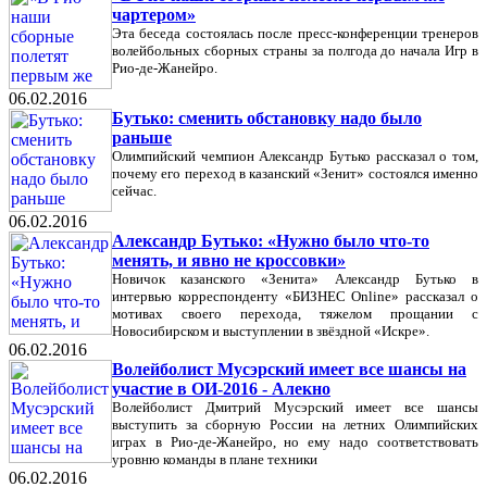
чартером»
Эта беседа состоялась после пресс-конференции тренеров
волейбольных сборных страны за полгода до начала Игр в
Рио-де-Жанейро.
06.02.2016
Бутько: сменить обстановку надо было
раньше
Олимпийский чемпион Александр Бутько рассказал о том,
почему его переход в казанский «Зенит» состоялся именно
сейчас.
06.02.2016
Александр Бутько: «Нужно было что-то
менять, и явно не кроссовки»
Новичок казанского «Зенита» Александр Бутько в
интервью корреспонденту «БИЗНЕС Online» рассказал о
мотивах своего перехода, тяжелом прощании с
Новосибирском и выступлении в звёздной «Искре».
06.02.2016
Волейболист Мусэрский имеет все шансы на
участие в ОИ-2016 - Алекно
Волейболист Дмитрий Мусэрский имеет все шансы
выступить за сборную России на летних Олимпийских
играх в Рио-де-Жанейро, но ему надо соответствовать
уровню команды в плане техники
06.02.2016