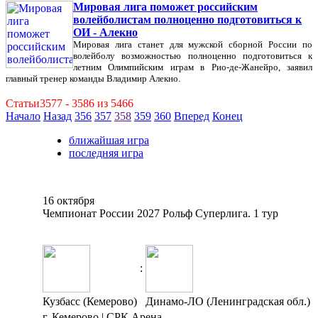
Мировая лига поможет российским
волейболистам полноценно подготовиться к
ОИ - Алекно
Мировая лига станет для мужской сборной России по
волейболу возможностью полноценно подготовиться к
летним Олимпийским играм в Рио-де-Жанейро, заявил
главный тренер команды Владимир Алекно.
Статьи3577 - 3586 из 5466
Начало
Назад
356
357
358
359
360
Вперед
Конец
ближайшая игра
последняя игра
16 октября
Чемпионат России 2027 Рольф Суперлига. 1 тур
:
Кузбасс (Кемерово)
Динамо-ЛО (Ленинградская обл.)
г. Кемерово | СРК Арена