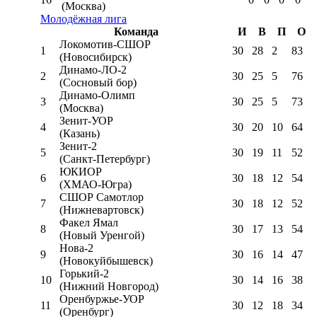
(Москва)
Молодёжная лига
Команда
И
В
П
О
Локомотив-CШОР
1
30
28
2
83
(Новосибирск)
Динамо-ЛО-2
2
30
25
5
76
(Сосновый бор)
Динамо-Олимп
3
30
25
5
73
(Москва)
Зенит-УОР
4
30
20
10
64
(Казань)
Зенит-2
5
30
19
11
52
(Санкт-Петербург)
ЮКИОР
6
30
18
12
54
(ХМАО-Югра)
СШОР Самотлор
7
30
18
12
52
(Нижневартовск)
Факел Ямал
8
30
17
13
54
(Новый Уренгой)
Нова-2
9
30
16
14
47
(Новокуйбышевск)
Горький-2
10
30
14
16
38
(Нижний Новгород)
Оренбуржье-УОР
11
30
12
18
34
(Оренбург)