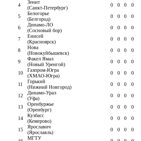
Зенит
4
0
0
0
0
(Санкт-Петербург)
Белогорье
5
0
0
0
0
(Белгород)
Динамо-ЛО
6
0
0
0
0
(Сосновый бор)
Енисей
7
0
0
0
0
(Красноярск)
Нова
8
0
0
0
0
(Новокуйбышевск)
Факел Ямал
9
0
0
0
0
(Новый Уренгой)
Газпром-Югра
10
0
0
0
0
(ХМАО-Югра)
Горький
11
0
0
0
0
(Нижний Новгород)
Динамо-Урал
12
0
0
0
0
(Уфа)
Оренбуржье
13
0
0
0
0
(Оренбург)
Кузбасс
14
0
0
0
0
(Кемерово)
Ярославич
15
0
0
0
0
(Ярославль)
МГТУ
16
0
0
0
0