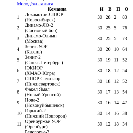
Молодёжная лига
Команда
И
В
П
О
Локомотив-CШОР
1
30
28
2
83
(Новосибирск)
Динамо-ЛО-2
2
30
25
5
76
(Сосновый бор)
Динамо-Олимп
3
30
25
5
73
(Москва)
Зенит-УОР
4
30
20
10
64
(Казань)
Зенит-2
5
30
19
11
52
(Санкт-Петербург)
ЮКИОР
6
30
18
12
54
(ХМАО-Югра)
СШОР Самотлор
7
30
18
12
52
(Нижневартовск)
Факел Ямал
8
30
17
13
54
(Новый Уренгой)
Нова-2
9
30
16
14
47
(Новокуйбышевск)
Горький-2
10
30
14
16
38
(Нижний Новгород)
Оренбуржье-УОР
11
30
12
18
34
(Оренбург)
Белогорье-2