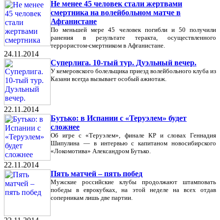
Не менее 45 человек стали жертвами
смертника на волейбольном матче в
Афганистане
По меньшей мере 45 человек погибли и 50 получили
ранения в результате теракта, осуществленного
террористом-смертником в Афганистане.
24.11.2014
Суперлига. 10-тый тур. Дуэльный вечер.
У кемеровского болельщика приезд волейбольного клуба из
Казани всегда вызывает особый ажиотаж.
22.11.2014
Бутько: в Испании с «Теруэлем» будет
сложнее
Об игре с «Теруэлем», финале КР и словах Геннадия
Шипулина — в интервью с капитаном новосибирского
«Локомотива» Александром Бутько.
22.11.2014
Пять матчей – пять побед
Мужские российские клубы продолжают штамповать
победы в еврокубках, на этой неделе на всех отдав
соперникам лишь две партии.