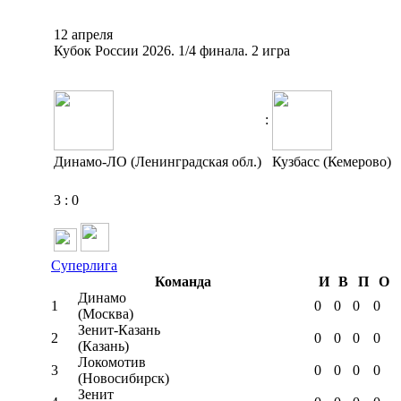
12 апреля
Кубок России 2026. 1/4 финала. 2 игра
:
Динамо-ЛО (Ленинградская обл.)
Кузбасс (Кемерово)
3
:
0
Суперлига
Команда
И
В
П
О
Динамо
1
0
0
0
0
(Москва)
Зенит-Казань
2
0
0
0
0
(Казань)
Локомотив
3
0
0
0
0
(Новосибирск)
Зенит