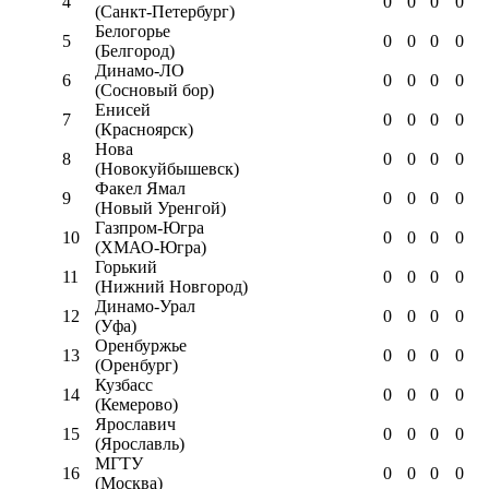
4
0
0
0
0
(Санкт-Петербург)
Белогорье
5
0
0
0
0
(Белгород)
Динамо-ЛО
6
0
0
0
0
(Сосновый бор)
Енисей
7
0
0
0
0
(Красноярск)
Нова
8
0
0
0
0
(Новокуйбышевск)
Факел Ямал
9
0
0
0
0
(Новый Уренгой)
Газпром-Югра
10
0
0
0
0
(ХМАО-Югра)
Горький
11
0
0
0
0
(Нижний Новгород)
Динамо-Урал
12
0
0
0
0
(Уфа)
Оренбуржье
13
0
0
0
0
(Оренбург)
Кузбасс
14
0
0
0
0
(Кемерово)
Ярославич
15
0
0
0
0
(Ярославль)
МГТУ
16
0
0
0
0
(Москва)