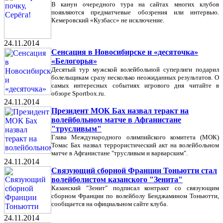
В канун очередного тура на сайтах многих клубов
появляются предматчевые обозрения или интервью.
Кемеровский «Кузбасс» не исключение.
24.11.2014
Сенсация в Новосибирске и «десяточка»
«Белогорья»
Десятый тур мужской волейбольной суперлиги подарил
болельщикам сразу несколько неожиданных результатов. О
самых интересных событиях игрового дня читайте в
обзоре Sportbox.ru.
24.11.2014
Президент МОК Бах назвал теракт на
волейбольном матче в Афганистане
"трусливым"
Глава Международного олимпийского комитета (МОК)
Томас Бах назвал террористический акт на волейбольном
матче в Афганистане "трусливым и варварским".
24.11.2014
Связующий сборной Франции Тоньютти стал
волейболистом казанского "Зенита"
Казанский "Зенит" подписал контракт со связующим
сборном Франции по волейболу Бенджамином Тоньютти,
сообщается на официальном сайте клуба.
24.11.2014