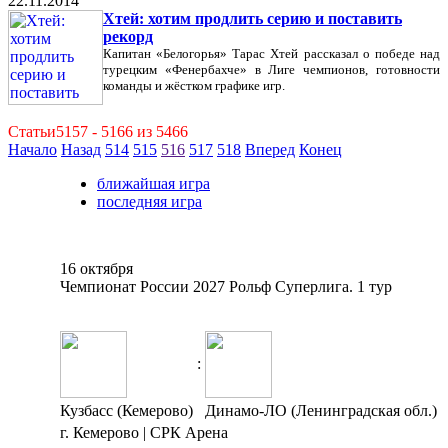
22.11.2014
Хтей: хотим продлить серию и поставить
рекорд
Капитан «Белогорья» Тарас Хтей рассказал о победе над
турецким «Фенербахче» в Лиге чемпионов, готовности
команды и жёстком графике игр.
Статьи5157 - 5166 из 5466
Начало
Назад
514
515
516
517
518
Вперед
Конец
ближайшая игра
последняя игра
16 октября
Чемпионат России 2027 Рольф Суперлига. 1 тур
:
Кузбасс (Кемерово)
Динамо-ЛО (Ленинградская обл.)
г. Кемерово | СРК Арена