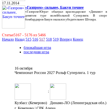
17.11.2014
«Газпром» сильнее, Бакун точнее
«Газпром-Югра» обыграл краснодарское «Динамо» в
девятом туре волейбольной Суперлиги. В споре
бомбардиров Бакун оказался убедительнее Штокра.
Статьи5167 - 5176 из 5466
Начало
Назад
515
516
517
518
519
Вперед
Конец
ближайшая игра
последняя игра
16 октября
Чемпионат России 2027 Рольф Суперлига. 1 тур
:
Кузбасс (Кемерово)
Динамо-ЛО (Ленинградская обл.)
г. Кемерово | СРК Арена