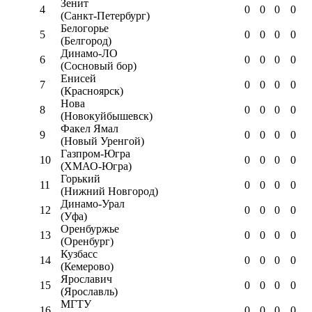
Зенит
4
0
0
0
0
(Санкт-Петербург)
Белогорье
5
0
0
0
0
(Белгород)
Динамо-ЛО
6
0
0
0
0
(Сосновый бор)
Енисей
7
0
0
0
0
(Красноярск)
Нова
8
0
0
0
0
(Новокуйбышевск)
Факел Ямал
9
0
0
0
0
(Новый Уренгой)
Газпром-Югра
10
0
0
0
0
(ХМАО-Югра)
Горький
11
0
0
0
0
(Нижний Новгород)
Динамо-Урал
12
0
0
0
0
(Уфа)
Оренбуржье
13
0
0
0
0
(Оренбург)
Кузбасс
14
0
0
0
0
(Кемерово)
Ярославич
15
0
0
0
0
(Ярославль)
МГТУ
16
0
0
0
0