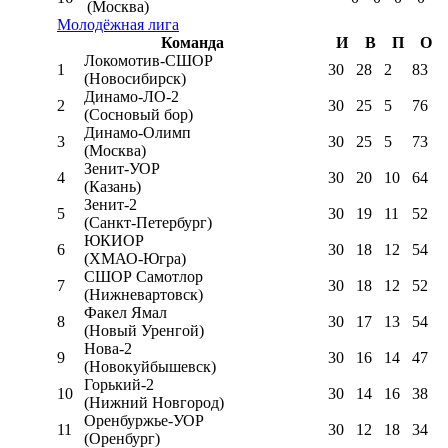
(Москва)
Молодёжная лига
Команда
И
В
П
О
Локомотив-CШОР
1
30
28
2
83
(Новосибирск)
Динамо-ЛО-2
2
30
25
5
76
(Сосновый бор)
Динамо-Олимп
3
30
25
5
73
(Москва)
Зенит-УОР
4
30
20
10
64
(Казань)
Зенит-2
5
30
19
11
52
(Санкт-Петербург)
ЮКИОР
6
30
18
12
54
(ХМАО-Югра)
СШОР Самотлор
7
30
18
12
52
(Нижневартовск)
Факел Ямал
8
30
17
13
54
(Новый Уренгой)
Нова-2
9
30
16
14
47
(Новокуйбышевск)
Горький-2
10
30
14
16
38
(Нижний Новгород)
Оренбуржье-УОР
11
30
12
18
34
(Оренбург)