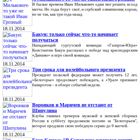
В былые времена Иван Милькович один мог решить исход
матча. Но годы берут своё, и сербский олимпионик хорош,
но не так, как три года назад.
18.11.2014
Бакун: только сейчас что-то начинает
получаться
Нападающий сургутcкой команды «Газпром-Югра»
Константин Бакун рассказал о победе над краснодарским
«Динамо» и игре своей команды.
18.11.2014
Три срока для волейбольного президента
Президент польской федерации может получить 12 лет,
«Белогорье» продолжает побеждать, а «Урал» признают
банкротом – в обзоре событий недели.
18.11.2014
Воронков и Маричев не отстают от
Шипулина
Клубы главных тренеров мужской и женской сборных
России в субботу продолжили погоню за "Белогорьем",
которое продлило свою победную серию до 9 матчей.
18.11.2014