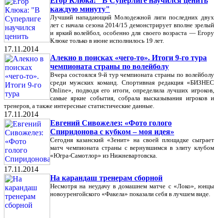
Егор Клюка: "В Суперлиге научился ценить
каждую минуту"
Лучший нападающий Молодежной лиги последних двух
лет с начала сезона 2014/15 демонстрирует вполне зрелый
и яркий волейбол, особенно для своего возраста — Егору
Клюке только в июне исполнилось 19 лет.
17.11.2014
Алекно в поисках «чего-то». Итоги 9-го тура
чемпионата страны по волейболу
Вчера состоялся 9-й тур чемпионата страны по волейболу
среди мужских команд. Спортивная редакция «БИЗНЕС
Online», подводя его итоги, определила лучших игроков,
самые яркие события, собрала высказывания игроков и
тренеров, а также интересные статистические данные.
17.11.2014
Евгений Сивожелез: «Фото голого
Спиридонова с кубком – моя идея»
Сегодня казанский «Зенит» на своей площадке сыграет
матч чемпионата страны с вернувшимся в элиту клубом
«Югра-Самотлор» из Нижневартовска.
17.11.2014
На карандаш тренерам сборной
Несмотря на неудачу в домашнем матче с «Локо», юнцы
новоуренгойского «Факела» показали себя в лучшем виде.