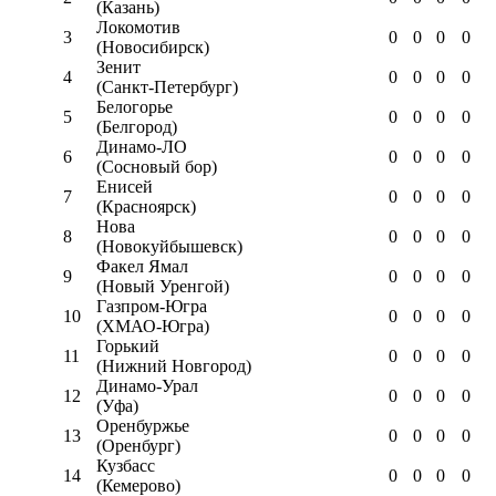
(Казань)
Локомотив
3
0
0
0
0
(Новосибирск)
Зенит
4
0
0
0
0
(Санкт-Петербург)
Белогорье
5
0
0
0
0
(Белгород)
Динамо-ЛО
6
0
0
0
0
(Сосновый бор)
Енисей
7
0
0
0
0
(Красноярск)
Нова
8
0
0
0
0
(Новокуйбышевск)
Факел Ямал
9
0
0
0
0
(Новый Уренгой)
Газпром-Югра
10
0
0
0
0
(ХМАО-Югра)
Горький
11
0
0
0
0
(Нижний Новгород)
Динамо-Урал
12
0
0
0
0
(Уфа)
Оренбуржье
13
0
0
0
0
(Оренбург)
Кузбасс
14
0
0
0
0
(Кемерово)