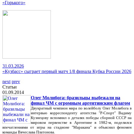
«Горького»
31.03.2026
«Кузбасс» сыграет первый матч 1/8 финала Кубка России 2026
next
prev
Статьи
01.09.2014
Олег Молибога: бразильцы выбежали на
финал ЧМ с огромным аргентинским флагом
Двукратный чемпион мира по волейболу Олег Молибога в
интервью корреспонденту агентства "Р-Спорт" Вадиму
Кузнецову вспомнил о деталях победы сборной СССР на
мировом первенстве в Аргентине в 1982-м, поделился
впечатлениями от игры на стадионе "Маракана" и объяснил феномен
команды Вячеслава Платонова.