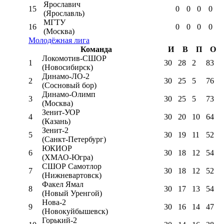
Ярославич
15
0
0
0
0
(Ярославль)
МГТУ
16
0
0
0
0
(Москва)
Молодёжная лига
Команда
И
В
П
О
Локомотив-CШОР
1
30
28
2
83
(Новосибирск)
Динамо-ЛО-2
2
30
25
5
76
(Сосновый бор)
Динамо-Олимп
3
30
25
5
73
(Москва)
Зенит-УОР
4
30
20
10
64
(Казань)
Зенит-2
5
30
19
11
52
(Санкт-Петербург)
ЮКИОР
6
30
18
12
54
(ХМАО-Югра)
СШОР Самотлор
7
30
18
12
52
(Нижневартовск)
Факел Ямал
8
30
17
13
54
(Новый Уренгой)
Нова-2
9
30
16
14
47
(Новокуйбышевск)
Горький-2