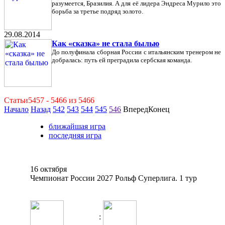
разумеется, Бразилия. А для её лидера Эндреса Мурило это
борьба за третье подряд золото.
29.08.2014
Как «сказка» не стала былью
До полуфинала сборная России с итальянским тренером не
добралась: путь ей преградила сербская команда.
Статьи5457 - 5466 из 5466
Начало
Назад
542
543
544
545
546
ВпередКонец
ближайшая игра
последняя игра
16 октября
Чемпионат России 2027 Рольф Суперлига. 1 тур
: