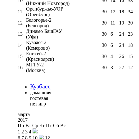
10
30
14
16
38
(Нижний Новгород)
Оренбуржье-УОР
11
30
12
18
34
(Оренбург)
Белогорье-2
12
30
11
19
30
(Белгород)
Динамо-БашГАУ
13
30
6
24
23
(Уфа)
Кузбасс-2
14
30
6
24
18
(Кемерово)
Енисей-2
15
30
4
26
15
(Красноярск)
МГТУ-2
16
30
3
27
12
(Москва)
Кузбасс
домашняя
гостевая
нет игр
марта
2017
Пн
Вт
Ср
Чт
Пт
Сб
Вс
1
2
3
4
6
7
8
9
10
12