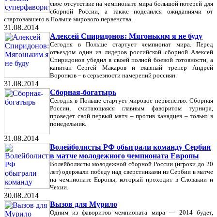
свое отсутствие на чемпионате мира большой потерей для
сборной России, а также поделился ожиданиями от
стартовавшего в Польше мирового первенства.
31.08.2014
Алексей Спиридонов: Мягоньким я не буду
Сегодня в Польше стартует чемпионат мира. Перед
отъездом один из лидеров российской сборной Алексей
Спиридонов убедил в своей полной боевой готовности, а
капитан Сергей Макаров и главный тренер Андрей
Воронков – в серьезности намерений россиян.
31.08.2014
Сборная-богатырь
Сегодня в Польше стартует мировое первенство. Сборная
России, считающаяся главным фаворитом турнира,
проведет свой первый матч – против канадцев – только в
понедельник.
31.08.2014
Волейболисты РФ обыграли команду Сербии
в матче молодежного чемпионата Европы
Волейболисты молодежной сборной России (игроки до 20
лет) одержали победу над сверстниками из Сербии в матче
на чемпионате Европы, который проходит в Словакии и
Чехии.
30.08.2014
Вызов для Мурило
Одним из фаворитов чемпионата мира — 2014 будет,