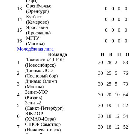
(Уфа)
Оренбуржье
13
0
0
0
0
(Оренбург)
Кузбасс
14
0
0
0
0
(Кемерово)
Ярославич
15
0
0
0
0
(Ярославль)
МГТУ
16
0
0
0
0
(Москва)
Молодёжная лига
Команда
И
В
П
О
Локомотив-CШОР
1
30
28
2
83
(Новосибирск)
Динамо-ЛО-2
2
30
25
5
76
(Сосновый бор)
Динамо-Олимп
3
30
25
5
73
(Москва)
Зенит-УОР
4
30
20
10
64
(Казань)
Зенит-2
5
30
19
11
52
(Санкт-Петербург)
ЮКИОР
6
30
18
12
54
(ХМАО-Югра)
СШОР Самотлор
7
30
18
12
52
(Нижневартовск)