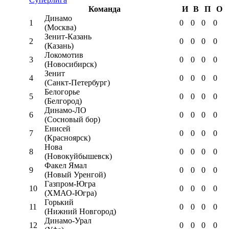
Команда
И
В
П
О
Динамо
1
0
0
0
0
(Москва)
Зенит-Казань
2
0
0
0
0
(Казань)
Локомотив
3
0
0
0
0
(Новосибирск)
Зенит
4
0
0
0
0
(Санкт-Петербург)
Белогорье
5
0
0
0
0
(Белгород)
Динамо-ЛО
6
0
0
0
0
(Сосновый бор)
Енисей
7
0
0
0
0
(Красноярск)
Нова
8
0
0
0
0
(Новокуйбышевск)
Факел Ямал
9
0
0
0
0
(Новый Уренгой)
Газпром-Югра
10
0
0
0
0
(ХМАО-Югра)
Горький
11
0
0
0
0
(Нижний Новгород)
Динамо-Урал
12
0
0
0
0