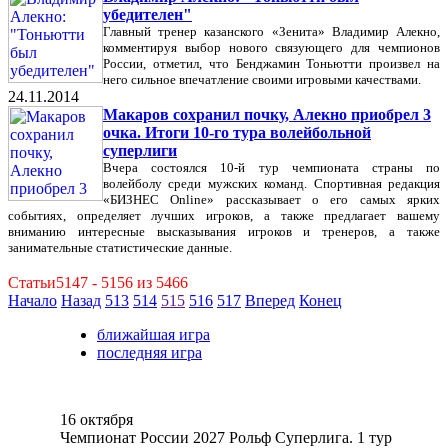
убедителен"
Главный тренер казанского «Зенита» Владимир Алекно,
комментируя выбор нового связующего для чемпионов
России, отметил, что Бенджамин Тоньютти произвел на
него сильное впечатление своими игровыми качествами.
24.11.2014
Макаров сохранил почку, Алекно приобрел 3
очка. Итоги 10-го тура волейбольной
суперлиги
Вчера состоялся 10-й тур чемпионата страны по
волейболу среди мужских команд. Спортивная редакция
«БИЗНЕС Online» рассказывает о его самых ярких
событиях, определяет лучших игроков, а также предлагает вашему
вниманию интересные высказывания игроков и тренеров, а также
занимательные статистические данные.
Статьи5147 - 5156 из 5466
Начало
Назад
513
514
515
516
517
Вперед
Конец
ближайшая игра
последняя игра
16 октября
Чемпионат России 2027 Рольф Суперлига. 1 тур