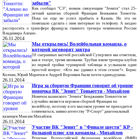
забыли"
Как сообщал "СЭ", новым связующим "Зенита" стал 25-
летний капитан сборной Франции Бенжамен Тонютти.
Пока он еще не успел прибыть в Казань. Но это не
помешало сделать с ним интервью по телефону. А заодно
расспросить о трансфере француза главного тренера чемпионов России
Владимира Алекно.
26.11.2014
Мы открылись! Волейбольная команда, о
которой заговорят завтра
10 сыгранных матчей российской Суперлиги мы отметили,
как в театре, тремя звонками. Трубки взяли тренеры клубов
из первой тройки турнирной таблицы и услышали один
простой вопрос: «Кто вас удивил в этом сезоне?». Борис
Колчин, Юрий Маричев и Андрей Воронков были почти единодушны.
26.11.2014
Игра за сборную Франции говорит об уровне
новичка ВК "Зенит" Тоньютти - Михайлов
Новичок казанского "Зенита" Бенджамин Тоньютти не
случайно является игроком сборной Франции по
волейболу, поэтому в его высоком уровне не приходится
сомневаться, заявил агентству "Р-Спорт" диагональный
казанцев Максим Михайлов.
26.11.2014
Участие ВК "Зенит" в "Финале шести" КР -
большой плюс для команды - Михайлов
Решение Всероссийской федерации волейбола (ВФВ)