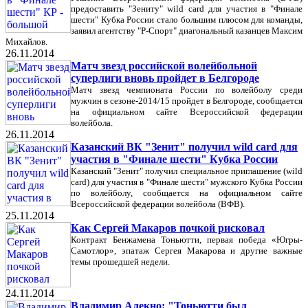
предоставить "Зениту" wild card для участия в "Финале
шести" Кубка России стало большим плюсом для команды,
заявил агентству "Р-Спорт" диагональный казанцев Максим
Михайлов.
26.11.2014
Матч звезд российской волейбольной
суперлиги вновь пройдет в Белгороде
Матч звезд чемпионата России по волейболу среди
мужчин в сезоне-2014/15 пройдет в Белгороде, сообщается
на официальном сайте Всероссийской федерации
волейбола.
26.11.2014
Казанский ВК "Зенит" получил wild card для
участия в "Финале шести" Кубка России
Казанский "Зенит" получил специальное приглашение (wild
card) для участия в "Финале шести" мужского Кубка России
по волейболу, сообщается на официальном сайте
Всероссийской федерации волейбола (ВФВ).
25.11.2014
Как Сергей Макаров почкой рисковал
Контракт Бенжамена Тоньютти, первая победа «Югры-
Самотлор», эпатаж Сергея Макарова и другие важные
темы прошедшей недели.
24.11.2014
Владимир Алекно: "Тоньютти был