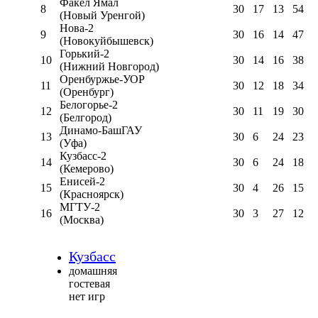
Факел Ямал
8
30
17
13
54
(Новый Уренгой)
Нова-2
9
30
16
14
47
(Новокуйбышевск)
Горький-2
10
30
14
16
38
(Нижний Новгород)
Оренбуржье-УОР
11
30
12
18
34
(Оренбург)
Белогорье-2
12
30
11
19
30
(Белгород)
Динамо-БашГАУ
13
30
6
24
23
(Уфа)
Кузбасс-2
14
30
6
24
18
(Кемерово)
Енисей-2
15
30
4
26
15
(Красноярск)
МГТУ-2
16
30
3
27
12
(Москва)
Кузбасс
домашняя
гостевая
нет игр