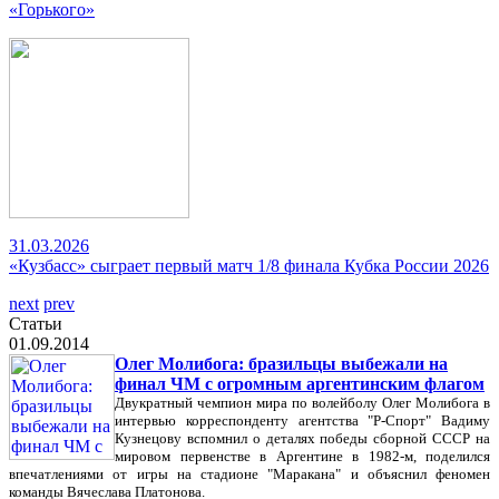
«Горького»
31.03.2026
«Кузбасс» сыграет первый матч 1/8 финала Кубка России 2026
next
prev
Статьи
01.09.2014
Олег Молибога: бразильцы выбежали на
финал ЧМ с огромным аргентинским флагом
Двукратный чемпион мира по волейболу Олег Молибога в
интервью корреспонденту агентства "Р-Спорт" Вадиму
Кузнецову вспомнил о деталях победы сборной СССР на
мировом первенстве в Аргентине в 1982-м, поделился
впечатлениями от игры на стадионе "Маракана" и объяснил феномен
команды Вячеслава Платонова.