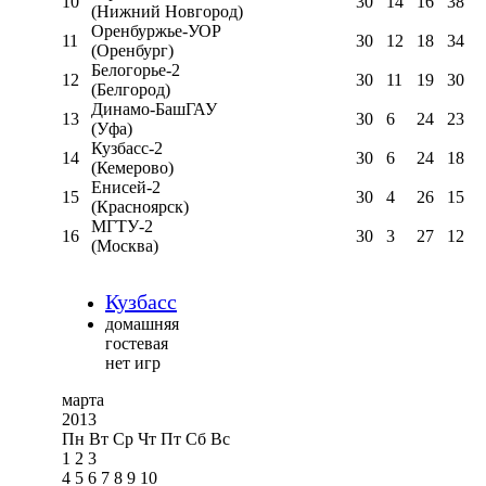
10
30
14
16
38
(Нижний Новгород)
Оренбуржье-УОР
11
30
12
18
34
(Оренбург)
Белогорье-2
12
30
11
19
30
(Белгород)
Динамо-БашГАУ
13
30
6
24
23
(Уфа)
Кузбасс-2
14
30
6
24
18
(Кемерово)
Енисей-2
15
30
4
26
15
(Красноярск)
МГТУ-2
16
30
3
27
12
(Москва)
Кузбасс
домашняя
гостевая
нет игр
марта
2013
Пн
Вт
Ср
Чт
Пт
Сб
Вс
1
2
3
4
5
6
7
8
9
10