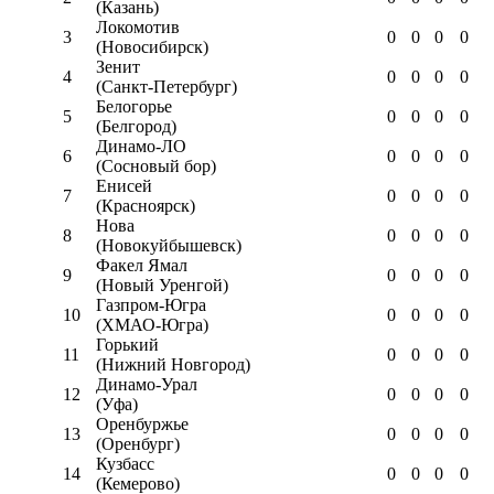
(Казань)
Локомотив
3
0
0
0
0
(Новосибирск)
Зенит
4
0
0
0
0
(Санкт-Петербург)
Белогорье
5
0
0
0
0
(Белгород)
Динамо-ЛО
6
0
0
0
0
(Сосновый бор)
Енисей
7
0
0
0
0
(Красноярск)
Нова
8
0
0
0
0
(Новокуйбышевск)
Факел Ямал
9
0
0
0
0
(Новый Уренгой)
Газпром-Югра
10
0
0
0
0
(ХМАО-Югра)
Горький
11
0
0
0
0
(Нижний Новгород)
Динамо-Урал
12
0
0
0
0
(Уфа)
Оренбуржье
13
0
0
0
0
(Оренбург)
Кузбасс
14
0
0
0
0
(Кемерово)