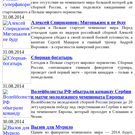
свое отсутствие на чемпионате мира большой потерей для
сборной России, а также поделился ожиданиями от
стартовавшего в Польше мирового первенства.
31.08.2014
Алексей Спиридонов: Мягоньким я не буду
Сегодня в Польше стартует чемпионат мира. Перед
отъездом один из лидеров российской сборной Алексей
Спиридонов убедил в своей полной боевой готовности, а
капитан Сергей Макаров и главный тренер Андрей
Воронков – в серьезности намерений россиян.
31.08.2014
Сборная-богатырь
Сегодня в Польше стартует мировое первенство. Сборная
России, считающаяся главным фаворитом турнира,
проведет свой первый матч – против канадцев – только в
понедельник.
31.08.2014
Волейболисты РФ обыграли команду Сербии
в матче молодежного чемпионата Европы
Волейболисты молодежной сборной России (игроки до 20
лет) одержали победу над сверстниками из Сербии в матче
на чемпионате Европы, который проходит в Словакии и
Чехии.
30.08.2014
Вызов для Мурило
Одним из фаворитов чемпионата мира — 2014 будет,