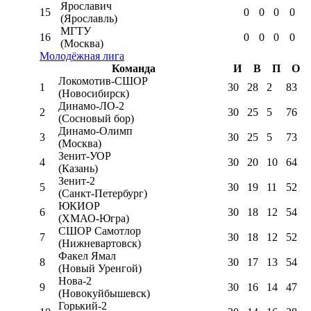
Ярославич
15
0
0
0
0
(Ярославль)
МГТУ
16
0
0
0
0
(Москва)
Молодёжная лига
Команда
И
В
П
О
Локомотив-CШОР
1
30
28
2
83
(Новосибирск)
Динамо-ЛО-2
2
30
25
5
76
(Сосновый бор)
Динамо-Олимп
3
30
25
5
73
(Москва)
Зенит-УОР
4
30
20
10
64
(Казань)
Зенит-2
5
30
19
11
52
(Санкт-Петербург)
ЮКИОР
6
30
18
12
54
(ХМАО-Югра)
СШОР Самотлор
7
30
18
12
52
(Нижневартовск)
Факел Ямал
8
30
17
13
54
(Новый Уренгой)
Нова-2
9
30
16
14
47
(Новокуйбышевск)
Горький-2