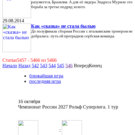
разумеется, Бразилия. А для её лидера Эндреса Мурило это
борьба за третье подряд золото.
29.08.2014
Как «сказка» не стала былью
До полуфинала сборная России с итальянским тренером не
добралась: путь ей преградила сербская команда.
Статьи5457 - 5466 из 5466
Начало
Назад
542
543
544
545
546
ВпередКонец
ближайшая игра
последняя игра
16 октября
Чемпионат России 2027 Рольф Суперлига. 1 тур
: