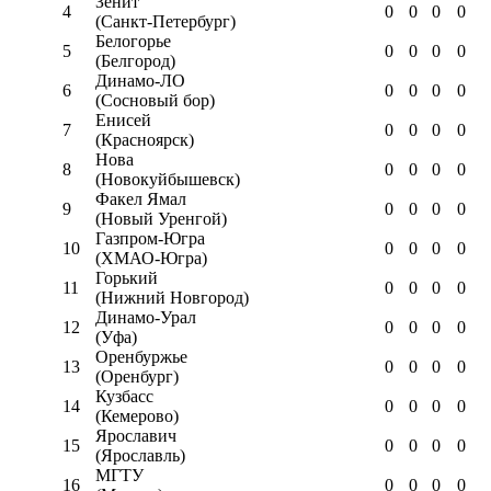
Зенит
4
0
0
0
0
(Санкт-Петербург)
Белогорье
5
0
0
0
0
(Белгород)
Динамо-ЛО
6
0
0
0
0
(Сосновый бор)
Енисей
7
0
0
0
0
(Красноярск)
Нова
8
0
0
0
0
(Новокуйбышевск)
Факел Ямал
9
0
0
0
0
(Новый Уренгой)
Газпром-Югра
10
0
0
0
0
(ХМАО-Югра)
Горький
11
0
0
0
0
(Нижний Новгород)
Динамо-Урал
12
0
0
0
0
(Уфа)
Оренбуржье
13
0
0
0
0
(Оренбург)
Кузбасс
14
0
0
0
0
(Кемерово)
Ярославич
15
0
0
0
0
(Ярославль)
МГТУ
16
0
0
0
0