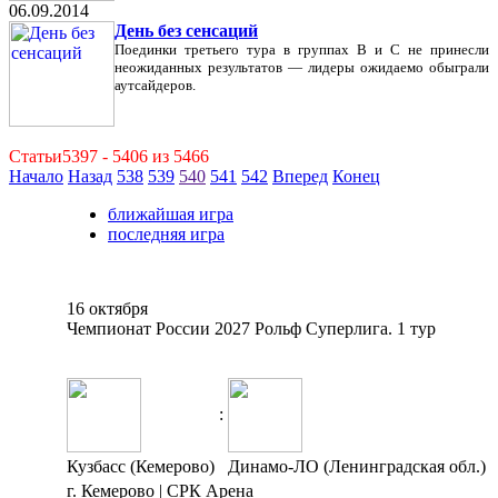
06.09.2014
День без сенсаций
Поединки третьего тура в группах В и С не принесли
неожиданных результатов — лидеры ожидаемо обыграли
аутсайдеров.
Статьи5397 - 5406 из 5466
Начало
Назад
538
539
540
541
542
Вперед
Конец
ближайшая игра
последняя игра
16 октября
Чемпионат России 2027 Рольф Суперлига. 1 тур
:
Кузбасс (Кемерово)
Динамо-ЛО (Ленинградская обл.)
г. Кемерово | СРК Арена