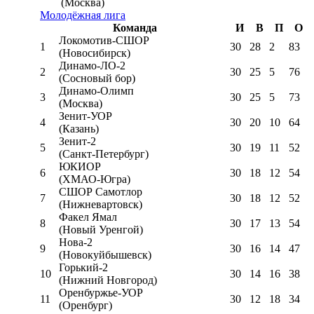
(Москва)
Молодёжная лига
Команда
И
В
П
О
Локомотив-CШОР
1
30
28
2
83
(Новосибирск)
Динамо-ЛО-2
2
30
25
5
76
(Сосновый бор)
Динамо-Олимп
3
30
25
5
73
(Москва)
Зенит-УОР
4
30
20
10
64
(Казань)
Зенит-2
5
30
19
11
52
(Санкт-Петербург)
ЮКИОР
6
30
18
12
54
(ХМАО-Югра)
СШОР Самотлор
7
30
18
12
52
(Нижневартовск)
Факел Ямал
8
30
17
13
54
(Новый Уренгой)
Нова-2
9
30
16
14
47
(Новокуйбышевск)
Горький-2
10
30
14
16
38
(Нижний Новгород)
Оренбуржье-УОР
11
30
12
18
34
(Оренбург)