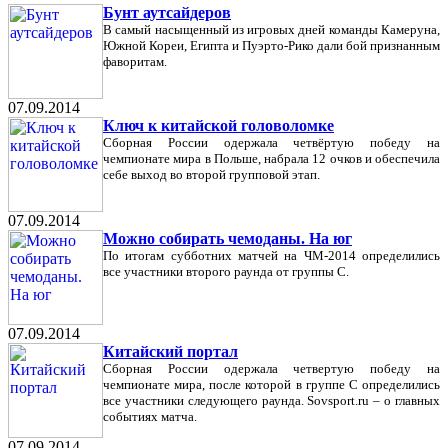
Бунт аутсайдеров
В самый насыщенный из игровых дней команды Камеруна,
Южной Кореи, Египта и Пуэрто-Рико дали бой признанным
фаворитам.
07.09.2014
Ключ к китайской головоломке
Сборная России одержала четвёртую победу на
чемпионате мира в Польше, набрала 12 очков и обеспечила
себе выход во второй групповой этап.
07.09.2014
Можно собирать чемоданы. На юг
По итогам субботних матчей на ЧМ-2014 определились
все участники второго раунда от группы C.
07.09.2014
Китайский портал
Сборная России одержала четвертую победу на
чемпионате мира, после которой в группе С определились
все участники следующего раунда. Sovsport.ru – о главных
событиях матча.
07.09.2014