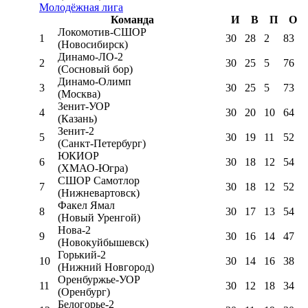
Молодёжная лига
Команда
И
В
П
О
Локомотив-CШОР
1
30
28
2
83
(Новосибирск)
Динамо-ЛО-2
2
30
25
5
76
(Сосновый бор)
Динамо-Олимп
3
30
25
5
73
(Москва)
Зенит-УОР
4
30
20
10
64
(Казань)
Зенит-2
5
30
19
11
52
(Санкт-Петербург)
ЮКИОР
6
30
18
12
54
(ХМАО-Югра)
СШОР Самотлор
7
30
18
12
52
(Нижневартовск)
Факел Ямал
8
30
17
13
54
(Новый Уренгой)
Нова-2
9
30
16
14
47
(Новокуйбышевск)
Горький-2
10
30
14
16
38
(Нижний Новгород)
Оренбуржье-УОР
11
30
12
18
34
(Оренбург)
Белогорье-2