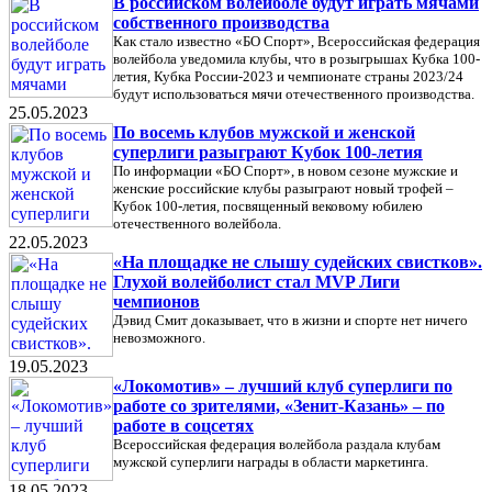
В российском волейболе будут играть мячами
собственного производства
Как стало известно «БО Спорт», Всероссийская федерация
волейбола уведомила клубы, что в розыгрышах Кубка 100-
летия, Кубка России-2023 и чемпионате страны 2023/24
будут использоваться мячи отечественного производства.
25.05.2023
По восемь клубов мужской и женской
суперлиги разыграют Кубок 100-летия
По информации «БО Спорт», в новом сезоне мужские и
женские российские клубы разыграют новый трофей –
Кубок 100-летия, посвященный вековому юбилею
отечественного волейбола.
22.05.2023
«На площадке не слышу судейских свистков».
Глухой волейболист стал MVP Лиги
чемпионов
Дэвид Смит доказывает, что в жизни и спорте нет ничего
невозможного.
19.05.2023
«Локомотив» – лучший клуб суперлиги по
работе со зрителями, «Зенит-Казань» – по
работе в соцсетях
Всероссийская федерация волейбола раздала клубам
мужской суперлиги награды в области маркетинга.
18.05.2023