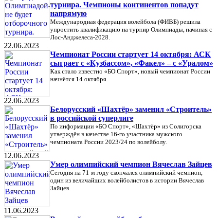
турнира. Чемпионы континентов попадут
напрямую
Международная федерация волейбола (ФИВБ) решила
упростить квалификацию на турнир Олимпиады, начиная с
Лос-Анджелеса-2028.
22.06.2023
Чемпионат России стартует 14 октября: АСК
сыграет с «Кузбассом», «Факел» – с «Уралом»
Как стало известно «БО Спорт», новый чемпионат России
начнётся 14 октября.
22.06.2023
Белорусский «Шахтёр» заменил «Строитель»
в российской суперлиге
По информации «БО Спорт», «Шахтёр» из Солигорска
утверждён в качестве 16-го участника мужского
чемпионата России 2023/24 по волейболу.
12.06.2023
Умер олимпийский чемпион Вячеслав Зайцев
Сегодня на 71-м году скончался олимпийский чемпион,
один из величайших волейболистов в истории Вячеслав
Зайцев.
11.06.2023