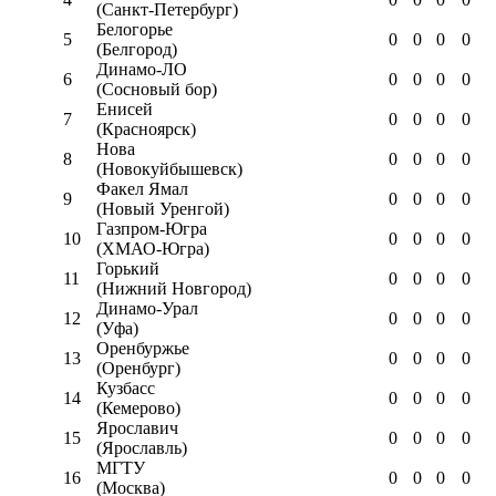
(Санкт-Петербург)
Белогорье
5
0
0
0
0
(Белгород)
Динамо-ЛО
6
0
0
0
0
(Сосновый бор)
Енисей
7
0
0
0
0
(Красноярск)
Нова
8
0
0
0
0
(Новокуйбышевск)
Факел Ямал
9
0
0
0
0
(Новый Уренгой)
Газпром-Югра
10
0
0
0
0
(ХМАО-Югра)
Горький
11
0
0
0
0
(Нижний Новгород)
Динамо-Урал
12
0
0
0
0
(Уфа)
Оренбуржье
13
0
0
0
0
(Оренбург)
Кузбасс
14
0
0
0
0
(Кемерово)
Ярославич
15
0
0
0
0
(Ярославль)
МГТУ
16
0
0
0
0
(Москва)