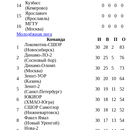
Кузбасс
14
0
0
0
0
(Кемерово)
Ярославич
15
0
0
0
0
(Ярославль)
МГТУ
16
0
0
0
0
(Москва)
Молодёжная лига
Команда
И
В
П
О
Локомотив-CШОР
1
30
28
2
83
(Новосибирск)
Динамо-ЛО-2
2
30
25
5
76
(Сосновый бор)
Динамо-Олимп
3
30
25
5
73
(Москва)
Зенит-УОР
4
30
20
10
64
(Казань)
Зенит-2
5
30
19
11
52
(Санкт-Петербург)
ЮКИОР
6
30
18
12
54
(ХМАО-Югра)
СШОР Самотлор
7
30
18
12
52
(Нижневартовск)
Факел Ямал
8
30
17
13
54
(Новый Уренгой)
Нова-2