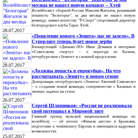
месяца не нашел новую команду – Хтей
Волейболист сборной России Максим Жигалов, решивший
покинуть "Белогорье", за два месяца не нашел новую
команду, заявил агентству "Р-Спорт" спортивный директор
белгородского клуба Тарас Хтей.
28.07.2017
«Появление нового «Зенита» нас не задело». В
Суперлиге теперь будет новое дерби
Блокирующий «Динамо-ЛО» Иван Демаков в интервью
«Советскому спорту» – о переезде из Казани,
петербургском «Зените» и сложной предсезонке.
28.07.2017
«Должны попасть в еврокубки». На что
рассчитывать «Зениту» в новом сезоне
Доигровщик петербургского «Зенита» Евгений Сивожелез
– о создании новой команды, соперничестве с Казанью и
личных задачах на сезон.
26.07.2017
Сергей Шляпников: «Россия не реализовала
свой потенциал в Мировой лиге
Главный тренер мужской национальной команды по
волейболу — об итогах «Финала шести» в Бразилии,
подготовке к чемпионату Европы и имеющихся кадровых
возможностях
25.07.2017