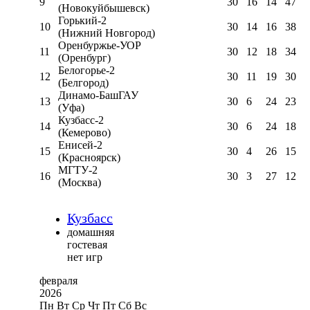
9
30
16
14
47
(Новокуйбышевск)
Горький-2
10
30
14
16
38
(Нижний Новгород)
Оренбуржье-УОР
11
30
12
18
34
(Оренбург)
Белогорье-2
12
30
11
19
30
(Белгород)
Динамо-БашГАУ
13
30
6
24
23
(Уфа)
Кузбасс-2
14
30
6
24
18
(Кемерово)
Енисей-2
15
30
4
26
15
(Красноярск)
МГТУ-2
16
30
3
27
12
(Москва)
Кузбасс
домашняя
гостевая
нет игр
февраля
2026
Пн
Вт
Ср
Чт
Пт
Сб
Вс