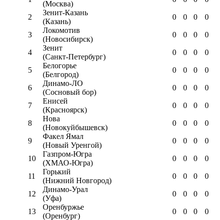
(Москва)
Зенит-Казань
2
0
0
0
0
(Казань)
Локомотив
3
0
0
0
0
(Новосибирск)
Зенит
4
0
0
0
0
(Санкт-Петербург)
Белогорье
5
0
0
0
0
(Белгород)
Динамо-ЛО
6
0
0
0
0
(Сосновый бор)
Енисей
7
0
0
0
0
(Красноярск)
Нова
8
0
0
0
0
(Новокуйбышевск)
Факел Ямал
9
0
0
0
0
(Новый Уренгой)
Газпром-Югра
10
0
0
0
0
(ХМАО-Югра)
Горький
11
0
0
0
0
(Нижний Новгород)
Динамо-Урал
12
0
0
0
0
(Уфа)
Оренбуржье
13
0
0
0
0
(Оренбург)