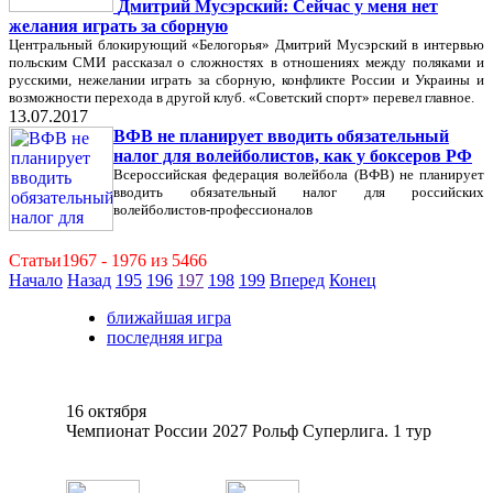
Дмитрий Мусэрский: Сейчас у меня нет
желания играть за сборную
Центральный блокирующий «Белогорья» Дмитрий Мусэрский в интервью
польским СМИ рассказал о сложностях в отношениях между поляками и
русскими, нежелании играть за сборную, конфликте России и Украины и
возможности перехода в другой клуб. «Советский спорт» перевел главное.
13.07.2017
ВФВ не планирует вводить обязательный
налог для волейболистов, как у боксеров РФ
Всероссийская федерация волейбола (ВФВ) не планирует
вводить обязательный налог для российских
волейболистов-профессионалов
Статьи1967 - 1976 из 5466
Начало
Назад
195
196
197
198
199
Вперед
Конец
ближайшая игра
последняя игра
16 октября
Чемпионат России 2027 Рольф Суперлига. 1 тур