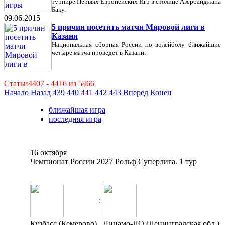
турнире Первых Европейских Игр в столице Азербайджана
Баку.
09.06.2015
5 причин посетить матчи Мировой лиги в
Казани
Национальная сборная России по волейболу ближайшие
четыре матча проведет в Казани.
Статьи4407 - 4416 из 5466
Начало
Назад
439
440
441
442
443
Вперед
Конец
ближайшая игра
последняя игра
16 октября
Чемпионат России 2027 Рольф Суперлига. 1 тур
:
Кузбасс (Кемерово)
Динамо-ЛО (Ленинградская обл.)