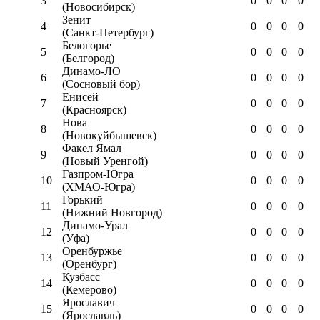
3
0
0
0
0
(Новосибирск)
Зенит
4
0
0
0
0
(Санкт-Петербург)
Белогорье
5
0
0
0
0
(Белгород)
Динамо-ЛО
6
0
0
0
0
(Сосновый бор)
Енисей
7
0
0
0
0
(Красноярск)
Нова
8
0
0
0
0
(Новокуйбышевск)
Факел Ямал
9
0
0
0
0
(Новый Уренгой)
Газпром-Югра
10
0
0
0
0
(ХМАО-Югра)
Горький
11
0
0
0
0
(Нижний Новгород)
Динамо-Урал
12
0
0
0
0
(Уфа)
Оренбуржье
13
0
0
0
0
(Оренбург)
Кузбасс
14
0
0
0
0
(Кемерово)
Ярославич
15
0
0
0
0
(Ярославль)