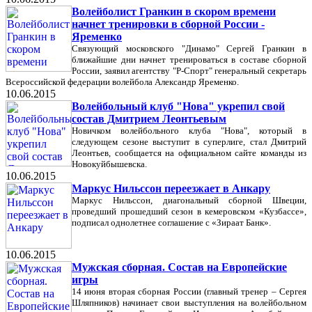
Волейболист Гранкин в скором времени
начнет тренировки в сборной России -
Яременко
Связующий московского "Динамо" Сергей Гранкин в
ближайшие дни начнет тренироваться в составе сборной
России, заявил агентству "Р-Спорт" генеральный секретарь
Всероссийской федерации волейбола Александр Яременко.
10.06.2015
Волейбольный клуб "Нова" укрепил свой
состав Дмитрием Леонтьевым
Новичком волейбольного клуба "Нова", который в
следующем сезоне выступит в суперлиге, стал Дмитрий
Леонтьев, сообщается на официальном сайте команды из
Новокуйбышевска.
10.06.2015
Маркус Нильссон переезжает в Анкару
Маркус Нильссон, диагональный сборной Швеции,
проведший прошедший сезон в кемеровском «Кузбассе»,
подписал однолетнее соглашение с «Зираат Банк».
10.06.2015
Мужская сборная. Состав на Европейские
игры
14 июня вторая сборная России (главный тренер – Сергея
Шляпников) начинает свои выступления на волейбольном