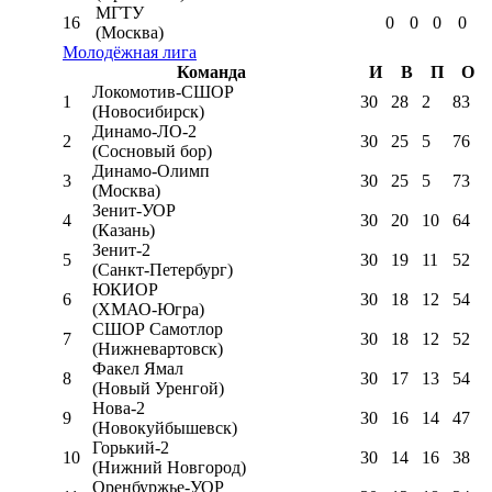
МГТУ
16
0
0
0
0
(Москва)
Молодёжная лига
Команда
И
В
П
О
Локомотив-CШОР
1
30
28
2
83
(Новосибирск)
Динамо-ЛО-2
2
30
25
5
76
(Сосновый бор)
Динамо-Олимп
3
30
25
5
73
(Москва)
Зенит-УОР
4
30
20
10
64
(Казань)
Зенит-2
5
30
19
11
52
(Санкт-Петербург)
ЮКИОР
6
30
18
12
54
(ХМАО-Югра)
СШОР Самотлор
7
30
18
12
52
(Нижневартовск)
Факел Ямал
8
30
17
13
54
(Новый Уренгой)
Нова-2
9
30
16
14
47
(Новокуйбышевск)
Горький-2
10
30
14
16
38
(Нижний Новгород)
Оренбуржье-УОР