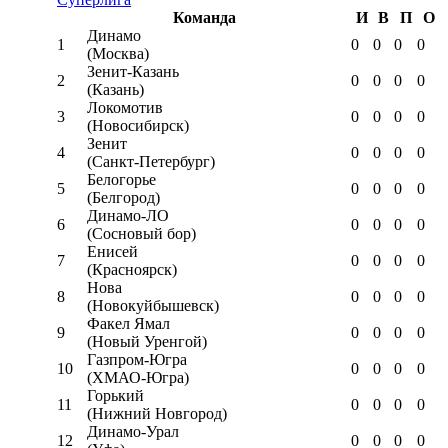
Команда
И
В
П
О
Динамо
1
0
0
0
0
(Москва)
Зенит-Казань
2
0
0
0
0
(Казань)
Локомотив
3
0
0
0
0
(Новосибирск)
Зенит
4
0
0
0
0
(Санкт-Петербург)
Белогорье
5
0
0
0
0
(Белгород)
Динамо-ЛО
6
0
0
0
0
(Сосновый бор)
Енисей
7
0
0
0
0
(Красноярск)
Нова
8
0
0
0
0
(Новокуйбышевск)
Факел Ямал
9
0
0
0
0
(Новый Уренгой)
Газпром-Югра
10
0
0
0
0
(ХМАО-Югра)
Горький
11
0
0
0
0
(Нижний Новгород)
Динамо-Урал
12
0
0
0
0