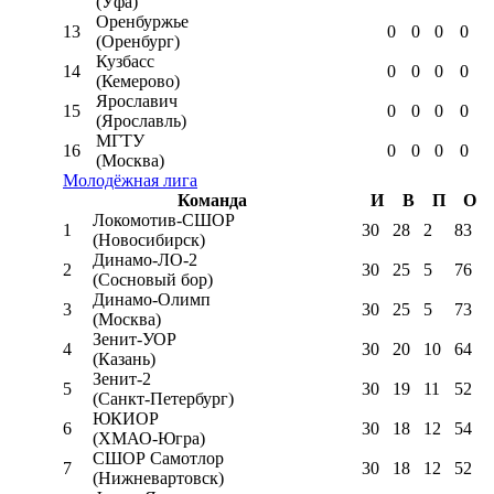
(Уфа)
Оренбуржье
13
0
0
0
0
(Оренбург)
Кузбасс
14
0
0
0
0
(Кемерово)
Ярославич
15
0
0
0
0
(Ярославль)
МГТУ
16
0
0
0
0
(Москва)
Молодёжная лига
Команда
И
В
П
О
Локомотив-CШОР
1
30
28
2
83
(Новосибирск)
Динамо-ЛО-2
2
30
25
5
76
(Сосновый бор)
Динамо-Олимп
3
30
25
5
73
(Москва)
Зенит-УОР
4
30
20
10
64
(Казань)
Зенит-2
5
30
19
11
52
(Санкт-Петербург)
ЮКИОР
6
30
18
12
54
(ХМАО-Югра)
СШОР Самотлор
7
30
18
12
52
(Нижневартовск)