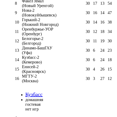
Факел Ямал
8
30
17
13
54
(Новый Уренгой)
Нова-2
9
30
16
14
47
(Новокуйбышевск)
Горький-2
10
30
14
16
38
(Нижний Новгород)
Оренбуржье-УОР
11
30
12
18
34
(Оренбург)
Белогорье-2
12
30
11
19
30
(Белгород)
Динамо-БашГАУ
13
30
6
24
23
(Уфа)
Кузбасс-2
14
30
6
24
18
(Кемерово)
Енисей-2
15
30
4
26
15
(Красноярск)
МГТУ-2
16
30
3
27
12
(Москва)
Кузбасс
домашняя
гостевая
нет игр