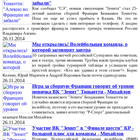
забыли"
Как сообщал "СЭ", новым связующим "Зенита" стал 25-
летний капитан сборной Франции Бенжамен Тонютти.
Пока он еще не успел прибыть в Казань. Но это не
помешало сделать с ним интервью по телефону. А заодно
расспросить о трансфере француза главного тренера чемпионов России
Владимира Алекно.
26.11.2014
Мы открылись! Волейбольная команда, о
которой заговорят завтра
10 сыгранных матчей российской Суперлиги мы отметили,
как в театре, тремя звонками. Трубки взяли тренеры клубов
из первой тройки турнирной таблицы и услышали один
простой вопрос: «Кто вас удивил в этом сезоне?». Борис
Колчин, Юрий Маричев и Андрей Воронков были почти единодушны.
26.11.2014
Игра за сборную Франции говорит об уровне
новичка ВК "Зенит" Тоньютти - Михайлов
Новичок казанского "Зенита" Бенджамин Тоньютти не
случайно является игроком сборной Франции по
волейболу, поэтому в его высоком уровне не приходится
сомневаться, заявил агентству "Р-Спорт" диагональный
казанцев Максим Михайлов.
26.11.2014
Участие ВК "Зенит" в "Финале шести" КР -
большой плюс для команды - Михайлов
Решение Всероссийской федерации волейбола (ВФВ)