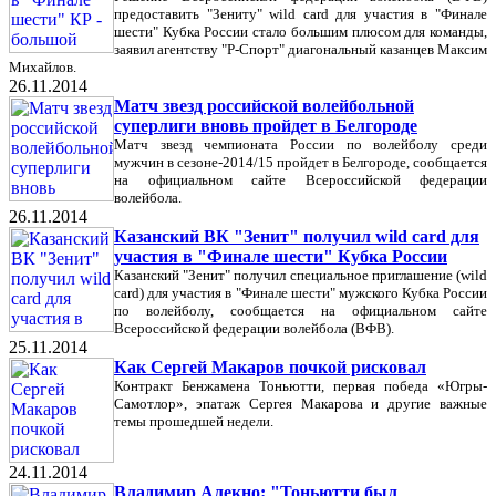
предоставить "Зениту" wild card для участия в "Финале
шести" Кубка России стало большим плюсом для команды,
заявил агентству "Р-Спорт" диагональный казанцев Максим
Михайлов.
26.11.2014
Матч звезд российской волейбольной
суперлиги вновь пройдет в Белгороде
Матч звезд чемпионата России по волейболу среди
мужчин в сезоне-2014/15 пройдет в Белгороде, сообщается
на официальном сайте Всероссийской федерации
волейбола.
26.11.2014
Казанский ВК "Зенит" получил wild card для
участия в "Финале шести" Кубка России
Казанский "Зенит" получил специальное приглашение (wild
card) для участия в "Финале шести" мужского Кубка России
по волейболу, сообщается на официальном сайте
Всероссийской федерации волейбола (ВФВ).
25.11.2014
Как Сергей Макаров почкой рисковал
Контракт Бенжамена Тоньютти, первая победа «Югры-
Самотлор», эпатаж Сергея Макарова и другие важные
темы прошедшей недели.
24.11.2014
Владимир Алекно: "Тоньютти был