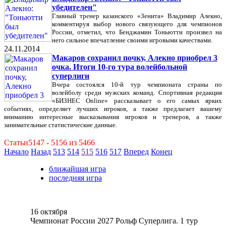
убедителен"
Главный тренер казанского «Зенита» Владимир Алекно,
комментируя выбор нового связующего для чемпионов
России, отметил, что Бенджамин Тоньютти произвел на
него сильное впечатление своими игровыми качествами.
24.11.2014
Макаров сохранил почку, Алекно приобрел 3
очка. Итоги 10-го тура волейбольной
суперлиги
Вчера состоялся 10-й тур чемпионата страны по
волейболу среди мужских команд. Спортивная редакция
«БИЗНЕС Online» рассказывает о его самых ярких
событиях, определяет лучших игроков, а также предлагает вашему
вниманию интересные высказывания игроков и тренеров, а также
занимательные статистические данные.
Статьи5147 - 5156 из 5466
Начало
Назад
513
514
515
516
517
Вперед
Конец
ближайшая игра
последняя игра
16 октября
Чемпионат России 2027 Рольф Суперлига. 1 тур