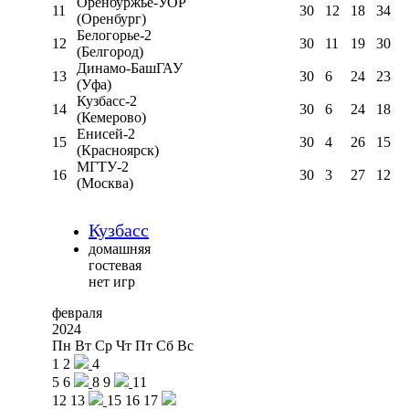
Оренбуржье-УОР
11
30
12
18
34
(Оренбург)
Белогорье-2
12
30
11
19
30
(Белгород)
Динамо-БашГАУ
13
30
6
24
23
(Уфа)
Кузбасс-2
14
30
6
24
18
(Кемерово)
Енисей-2
15
30
4
26
15
(Красноярск)
МГТУ-2
16
30
3
27
12
(Москва)
Кузбасс
домашняя
гостевая
нет игр
февраля
2024
Пн
Вт
Ср
Чт
Пт
Сб
Вс
1
2
4
5
6
8
9
11
12
13
15
16
17