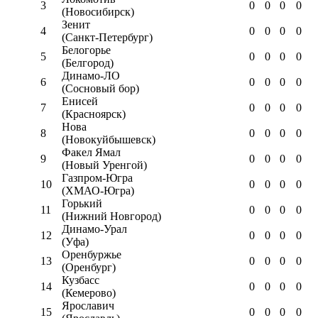
3
0
0
0
0
(Новосибирск)
Зенит
4
0
0
0
0
(Санкт-Петербург)
Белогорье
5
0
0
0
0
(Белгород)
Динамо-ЛО
6
0
0
0
0
(Сосновый бор)
Енисей
7
0
0
0
0
(Красноярск)
Нова
8
0
0
0
0
(Новокуйбышевск)
Факел Ямал
9
0
0
0
0
(Новый Уренгой)
Газпром-Югра
10
0
0
0
0
(ХМАО-Югра)
Горький
11
0
0
0
0
(Нижний Новгород)
Динамо-Урал
12
0
0
0
0
(Уфа)
Оренбуржье
13
0
0
0
0
(Оренбург)
Кузбасс
14
0
0
0
0
(Кемерово)
Ярославич
15
0
0
0
0