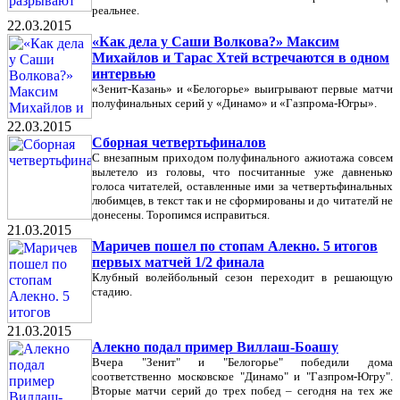
реальнее.
22.03.2015
«Как дела у Саши Волкова?» Максим
Михайлов и Тарас Хтей встречаются в одном
интервью
«Зенит-Казань» и «Белогорье» выигрывают первые матчи
полуфинальных серий у «Динамо» и «Газпрома-Югры».
22.03.2015
Сборная четвертьфиналов
С внезапным приходом полуфинального ажиотажа совсем
вылетело из головы, что посчитанные уже давненько
голоса читателей, оставленные ими за четвертьфинальных
любимцев, в текст так и не сформированы и до читателй не
донесены. Торопимся исправиться.
21.03.2015
Маричев пошел по стопам Алекно. 5 итогов
первых матчей 1/2 финала
Клубный волейбольный сезон переходит в решающую
стадию.
21.03.2015
Алекно подал пример Виллаш-Боашу
Вчера "Зенит" и "Белогорье" победили дома
соответственно московское "Динамо" и "Газпром-Югру".
Вторые матчи серий до трех побед – сегодня на тех же