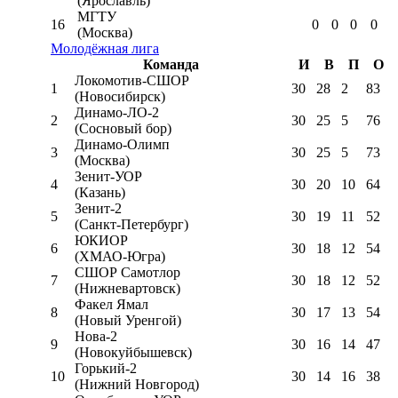
(Ярославль)
МГТУ
16
0
0
0
0
(Москва)
Молодёжная лига
Команда
И
В
П
О
Локомотив-CШОР
1
30
28
2
83
(Новосибирск)
Динамо-ЛО-2
2
30
25
5
76
(Сосновый бор)
Динамо-Олимп
3
30
25
5
73
(Москва)
Зенит-УОР
4
30
20
10
64
(Казань)
Зенит-2
5
30
19
11
52
(Санкт-Петербург)
ЮКИОР
6
30
18
12
54
(ХМАО-Югра)
СШОР Самотлор
7
30
18
12
52
(Нижневартовск)
Факел Ямал
8
30
17
13
54
(Новый Уренгой)
Нова-2
9
30
16
14
47
(Новокуйбышевск)
Горький-2
10
30
14
16
38
(Нижний Новгород)