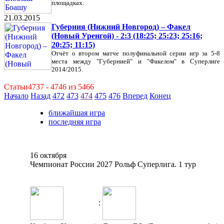
площадках.
21.03.2015
Губерния (Нижний Новгород) – Факел
(Новый Уренгой) - 2:3 (18:25; 25:23; 25:16;
20:25; 11:15)
Отчёт о втором матче полуфинальной серии игр за 5-8
места между "Губернией" и "Факелом" в Суперлиге
2014/2015.
Статьи4737 - 4746 из 5466
Начало
Назад
472
473
474
475
476
Вперед
Конец
ближайшая игра
последняя игра
16 октября
Чемпионат России 2027 Рольф Суперлига. 1 тур
: