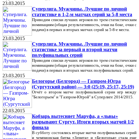
23.03.2015
Суперлига. Мужчины. Лучшие по личной
статистике в 1-2-м матчах серий за 5-8 места
Приводим списки лучших игроков по трем статистическим
номинациям (общая результативность, очки на боке, очки с
подачи) в первых и вторых матчах серий за 5-8-е места.
23.03.2015
Суперлига. Мужчины. Лучшие по личной
статистике за первый и второй матчи
полуфинальных серий
Приводим списки лучших игроков по трем статистическим
номинациям (общая результативность, очки на боке, очки с
подачи) в первых и вторых матчах полуфинальных серий.
23.03.2015
Белогорье (Белгород) — Газпром-Югра
(Сургутский район) — 3:0 (25:19, 25:17, 25:19)
Отчёт о втором матче полуфинальной серии игр между
"Белогорьем" и "Газпром-Югрой" в Суперлиге 2014/2015.
22.03.2015
Кобзарь вытесняет Маруфа, а «львы»
разрывают Сургут. Итоги вторых матчей 1/2
финала
В субботу состоялись вторые матчи полуфинальных серий
и чемпионская битва «Зенита» и «Белогорья» стала еще