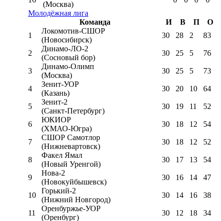
(Москва)
Молодёжная лига
Команда
И
В
П
О
Локомотив-CШОР
1
30
28
2
83
(Новосибирск)
Динамо-ЛО-2
2
30
25
5
76
(Сосновый бор)
Динамо-Олимп
3
30
25
5
73
(Москва)
Зенит-УОР
4
30
20
10
64
(Казань)
Зенит-2
5
30
19
11
52
(Санкт-Петербург)
ЮКИОР
6
30
18
12
54
(ХМАО-Югра)
СШОР Самотлор
7
30
18
12
52
(Нижневартовск)
Факел Ямал
8
30
17
13
54
(Новый Уренгой)
Нова-2
9
30
16
14
47
(Новокуйбышевск)
Горький-2
10
30
14
16
38
(Нижний Новгород)
Оренбуржье-УОР
11
30
12
18
34
(Оренбург)