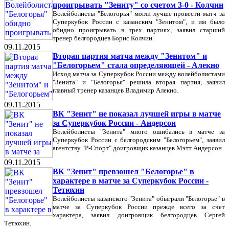
проигрывать "Зениту" со счетом 3-0 - Колчин
Волейболисты "Белогорья" могли лучше провести матч за
Суперкубок России с казанским "Зенитом", и им было
обидно проигрывать в трех партиях, заявил старший
тренер белгородцев Борис Колчин.
09.11.2015
Вторая партия матча между "Зенитом" и
"Белогорьем" стала определяющей - Алекно
Исход матча за Суперкубок России между волейболистами
"Зенита" и "Белогорья" решила вторая партия, заявил
главный тренер казанцев Владимир Алекно.
09.11.2015
ВК "Зенит" не показал лучшей игры в матче
за Суперкубок России - Андерсон
Волейболисты "Зенита" много ошибались в матче за
Суперкубок России с белгородским "Белогорьем", заявил
агентству "Р-Спорт" доигровщик казанцев Мэтт Андерсон.
09.11.2015
ВК "Зенит" превзошел "Белогорье" в
характере в матче за Суперкубок России -
Тетюхин
Волейболисты казанского "Зенита" обыграли "Белогорье" в
матче за Суперкубок России прежде всего за счет
характера, заявил доигровщик белгородцев Сергей
Тетюхин.