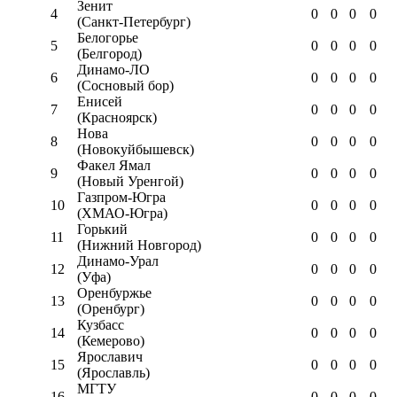
Зенит
4
0
0
0
0
(Санкт-Петербург)
Белогорье
5
0
0
0
0
(Белгород)
Динамо-ЛО
6
0
0
0
0
(Сосновый бор)
Енисей
7
0
0
0
0
(Красноярск)
Нова
8
0
0
0
0
(Новокуйбышевск)
Факел Ямал
9
0
0
0
0
(Новый Уренгой)
Газпром-Югра
10
0
0
0
0
(ХМАО-Югра)
Горький
11
0
0
0
0
(Нижний Новгород)
Динамо-Урал
12
0
0
0
0
(Уфа)
Оренбуржье
13
0
0
0
0
(Оренбург)
Кузбасс
14
0
0
0
0
(Кемерово)
Ярославич
15
0
0
0
0
(Ярославль)
МГТУ
16
0
0
0
0