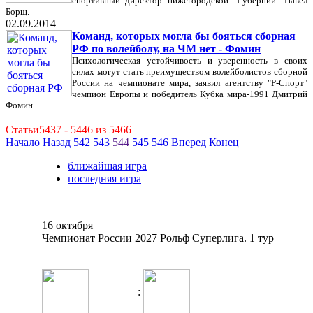
спортивный директор нижегородской "Губернии" Павел
Борщ.
02.09.2014
Команд, которых могла бы бояться сборная
РФ по волейболу, на ЧМ нет - Фомин
Психологическая устойчивость и уверенность в своих
силах могут стать преимуществом волейболистов сборной
России на чемпионате мира, заявил агентству "Р-Спорт"
чемпион Европы и победитель Кубка мира-1991 Дмитрий
Фомин.
Статьи5437 - 5446 из 5466
Начало
Назад
542
543
544
545
546
Вперед
Конец
ближайшая игра
последняя игра
16 октября
Чемпионат России 2027 Рольф Суперлига. 1 тур
: