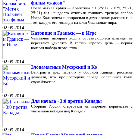
фильм ужасов"
После матча Сербия — Аргентина 3:1 (25:17, 20:25, 25:21,
25:21) мы ненадолго отвлекли главного тренера сербов
Игора Колаковича и попросили в двух словах рассказать о
том, как для его команды начался Чемпионат мира.
02.09.2014
Катовице и Гданьск — в Игре
Чемпионат набирает ход, а соревнующиеся команды не
перестают удивлять. В третий игровой день — первая
волевая победа первенства.
02.09.2014
Злопамятные Мусэрский и Ко
Выиграв в трех партиях у сборной Канады, россияне
доказали, что прошлогодняя победа соперников была
случайностью.
02.09.2014
Для начала - 3:0 против Канады
Сборная России стартовала на мировом первенстве с
уверенной победы над Канадой
02.09.2014