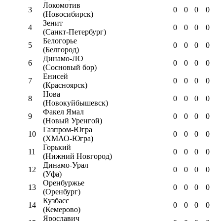
Локомотив
3
0
0
0
0
(Новосибирск)
Зенит
4
0
0
0
0
(Санкт-Петербург)
Белогорье
5
0
0
0
0
(Белгород)
Динамо-ЛО
6
0
0
0
0
(Сосновый бор)
Енисей
7
0
0
0
0
(Красноярск)
Нова
8
0
0
0
0
(Новокуйбышевск)
Факел Ямал
9
0
0
0
0
(Новый Уренгой)
Газпром-Югра
10
0
0
0
0
(ХМАО-Югра)
Горький
11
0
0
0
0
(Нижний Новгород)
Динамо-Урал
12
0
0
0
0
(Уфа)
Оренбуржье
13
0
0
0
0
(Оренбург)
Кузбасс
14
0
0
0
0
(Кемерово)
Ярославич