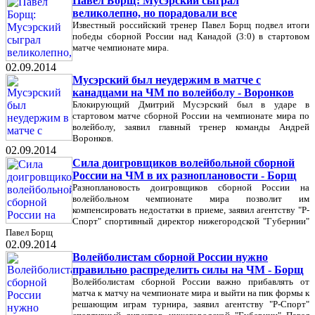
Павел Борщ: Мусэрский сыграл
великолепно, но порадовали все
Известный российский тренер Павел Борщ подвел итоги
победы сборной России над Канадой (3:0) в стартовом
матче чемпионате мира.
02.09.2014
Мусэрский был неудержим в матче с
канадцами на ЧМ по волейболу - Воронков
Блокирующий Дмитрий Мусэрский был в ударе в
стартовом матче сборной России на чемпионате мира по
волейболу, заявил главный тренер команды Андрей
Воронков.
02.09.2014
Сила доигровщиков волейбольной сборной
России на ЧМ в их разноплановости - Борщ
Разноплановость доигровщиков сборной России на
волейбольном чемпионате мира позволит им
компенсировать недостатки в приеме, заявил агентству "Р-
Спорт" спортивный директор нижегородской "Губернии"
Павел Борщ
02.09.2014
Волейболистам сборной России нужно
правильно распределить силы на ЧМ - Борщ
Волейболистам сборной России важно прибавлять от
матча к матчу на чемпионате мира и выйти на пик формы к
решающим играм турнира, заявил агентству "Р-Спорт"