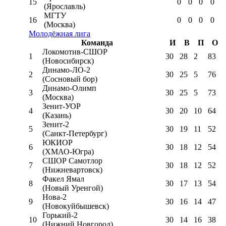
15
0
0
0
0
(Ярославль)
МГТУ
16
0
0
0
0
(Москва)
Молодёжная лига
Команда
И
В
П
О
Локомотив-CШОР
1
30
28
2
83
(Новосибирск)
Динамо-ЛО-2
2
30
25
5
76
(Сосновый бор)
Динамо-Олимп
3
30
25
5
73
(Москва)
Зенит-УОР
4
30
20
10
64
(Казань)
Зенит-2
5
30
19
11
52
(Санкт-Петербург)
ЮКИОР
6
30
18
12
54
(ХМАО-Югра)
СШОР Самотлор
7
30
18
12
52
(Нижневартовск)
Факел Ямал
8
30
17
13
54
(Новый Уренгой)
Нова-2
9
30
16
14
47
(Новокуйбышевск)
Горький-2
10
30
14
16
38
(Нижний Новгород)