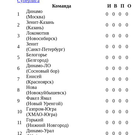
Суперлига
Команда
И
В
П
О
Динамо
1
0
0
0
0
(Москва)
Зенит-Казань
2
0
0
0
0
(Казань)
Локомотив
3
0
0
0
0
(Новосибирск)
Зенит
4
0
0
0
0
(Санкт-Петербург)
Белогорье
5
0
0
0
0
(Белгород)
Динамо-ЛО
6
0
0
0
0
(Сосновый бор)
Енисей
7
0
0
0
0
(Красноярск)
Нова
8
0
0
0
0
(Новокуйбышевск)
Факел Ямал
9
0
0
0
0
(Новый Уренгой)
Газпром-Югра
10
0
0
0
0
(ХМАО-Югра)
Горький
11
0
0
0
0
(Нижний Новгород)
Динамо-Урал
12
0
0
0
0