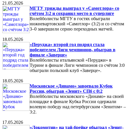
21.05.2026
МГТУ трижды выиграл у «Самотлора» со
счётом 3:2 и сохранил место в суперлиге
Волейболисты МГТУ в гостях обыграли
нижневартовский «Самотлор» (3:2) и со счётом
3–0 завершили серию переходных матчей.
18.05.2026
«Перуджа» второй год подряд стала
победителем Лиги чемпионов, обыграв в
финале «Заверце»
Волейболисты итальянской «Перуджи» в
Турине в финале Лиги чемпионов со счётом 3:0
обыграли польский клуб «Заверце».
18.05.2026
Московское «Динамо» завоевало Кубок
России, обыграв «Зенит» СПб с 0:2
Волейболисты московского «Динамо» на своей
площадке в финале Кубка России одержали
волевую победу над петербургским «Зенитом» –
3:2.
17.05.2026
«Локомотив» на тай-брейке обыграл «Зенит-