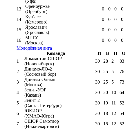
(Уфа)
Оренбуржье
13
0
0
0
0
(Оренбург)
Кузбасс
14
0
0
0
0
(Кемерово)
Ярославич
15
0
0
0
0
(Ярославль)
МГТУ
16
0
0
0
0
(Москва)
Молодёжная лига
Команда
И
В
П
О
Локомотив-CШОР
1
30
28
2
83
(Новосибирск)
Динамо-ЛО-2
2
30
25
5
76
(Сосновый бор)
Динамо-Олимп
3
30
25
5
73
(Москва)
Зенит-УОР
4
30
20
10
64
(Казань)
Зенит-2
5
30
19
11
52
(Санкт-Петербург)
ЮКИОР
6
30
18
12
54
(ХМАО-Югра)
СШОР Самотлор
7
30
18
12
52
(Нижневартовск)