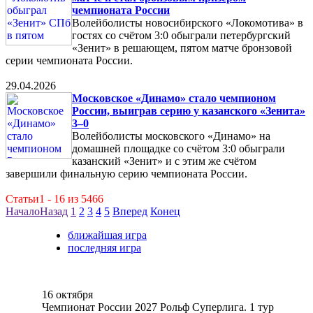
чемпионата России
Волейболисты новосибирского «Локомотива» в
гостях со счётом 3:0 обыграли петербургский
«Зенит» в решающем, пятом матче бронзовой
серии чемпионата России.
29.04.2026
Московское «Динамо» стало чемпионом
России, выиграв серию у казанского «Зенита»
3–0
Волейболисты московского «Динамо» на
домашней площадке со счётом 3:0 обыграли
казанский «Зенит» и с этим же счётом
завершили финальную серию чемпионата России.
Статьи1 - 16 из 5466
Начало
Назад
1
2
3
4
5
Вперед
Конец
ближайшая игра
последняя игра
16 октября
Чемпионат России 2027 Рольф Суперлига. 1 тур