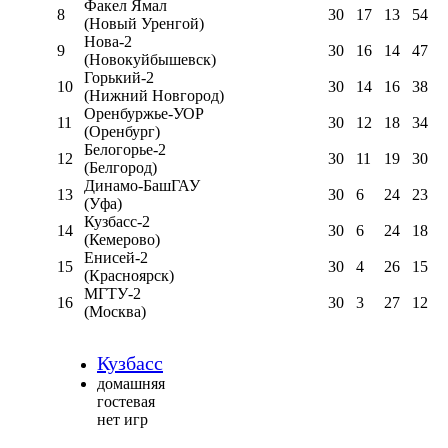
Факел Ямал
8
30
17
13
54
(Новый Уренгой)
Нова-2
9
30
16
14
47
(Новокуйбышевск)
Горький-2
10
30
14
16
38
(Нижний Новгород)
Оренбуржье-УОР
11
30
12
18
34
(Оренбург)
Белогорье-2
12
30
11
19
30
(Белгород)
Динамо-БашГАУ
13
30
6
24
23
(Уфа)
Кузбасс-2
14
30
6
24
18
(Кемерово)
Енисей-2
15
30
4
26
15
(Красноярск)
МГТУ-2
16
30
3
27
12
(Москва)
Кузбасс
домашняя
гостевая
нет игр