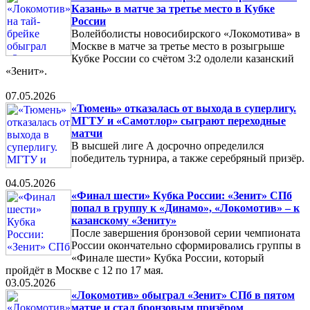
Казань» в матче за третье место в Кубке
России
Волейболисты новосибирского «Локомотива» в
Москве в матче за третье место в розыгрыше
Кубке России со счётом 3:2 одолели казанский
«Зенит».
07.05.2026
«Тюмень» отказалась от выхода в суперлигу.
МГТУ и «Самотлор» сыграют переходные
матчи
В высшей лиге А досрочно определился
победитель турнира, а также серебряный призёр.
04.05.2026
«Финал шести» Кубка России: «Зенит» СПб
попал в группу к «Динамо», «Локомотив» – к
казанскому «Зениту»
После завершения бронзовой серии чемпионата
России окончательно сформировались группы в
«Финале шести» Кубка России, который
пройдёт в Москве с 12 по 17 мая.
03.05.2026
«Локомотив» обыграл «Зенит» СПб в пятом
матче и стал бронзовым призёром