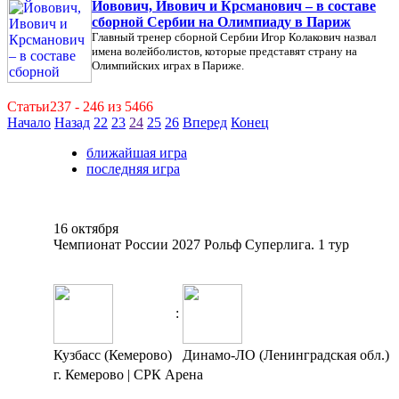
Йовович, Ивович и Крсманович – в составе
сборной Сербии на Олимпиаду в Париж
Главный тренер сборной Сербии Игор Колакович назвал
имена волейболистов, которые представят страну на
Олимпийских играх в Париже.
Статьи237 - 246 из 5466
Начало
Назад
22
23
24
25
26
Вперед
Конец
ближайшая игра
последняя игра
16 октября
Чемпионат России 2027 Рольф Суперлига. 1 тур
:
Кузбасс (Кемерово)
Динамо-ЛО (Ленинградская обл.)
г. Кемерово | СРК Арена