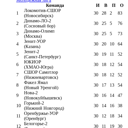
Молодёжная лига
Команда
И
В
П
О
Локомотив-CШОР
1
30
28
2
83
(Новосибирск)
Динамо-ЛО-2
2
30
25
5
76
(Сосновый бор)
Динамо-Олимп
3
30
25
5
73
(Москва)
Зенит-УОР
4
30
20
10
64
(Казань)
Зенит-2
5
30
19
11
52
(Санкт-Петербург)
ЮКИОР
6
30
18
12
54
(ХМАО-Югра)
СШОР Самотлор
7
30
18
12
52
(Нижневартовск)
Факел Ямал
8
30
17
13
54
(Новый Уренгой)
Нова-2
9
30
16
14
47
(Новокуйбышевск)
Горький-2
10
30
14
16
38
(Нижний Новгород)
Оренбуржье-УОР
11
30
12
18
34
(Оренбург)
Белогорье-2
12
30
11
19
30