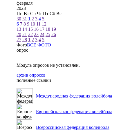
февраля
2023
Пн
Вт
Ср
Чт
Пт
Сб
Вс
30
31
1
2
3
4
5
6
7
8
9
10
11
12
13
14
15
16
17
18
19
20
21
22
23
24
25
26
27
28
1
2
3
4
5
Фото
ВСЕ ФОТО
опрос
Модуль опросов не установлен.
архив опросов
полезные ссылки
Международная федерация волейбола
Европейская конфедерация волейбола
Всероссийская федерация волейбола