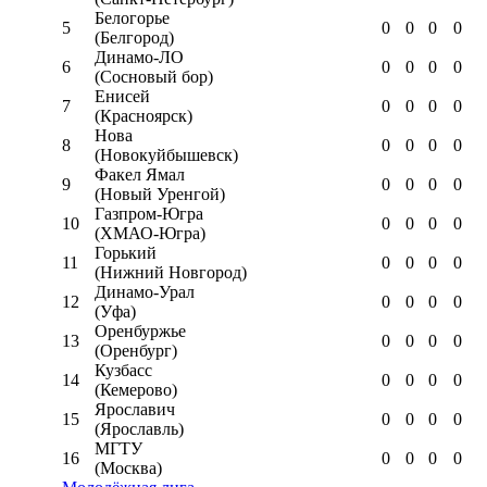
Белогорье
5
0
0
0
0
(Белгород)
Динамо-ЛО
6
0
0
0
0
(Сосновый бор)
Енисей
7
0
0
0
0
(Красноярск)
Нова
8
0
0
0
0
(Новокуйбышевск)
Факел Ямал
9
0
0
0
0
(Новый Уренгой)
Газпром-Югра
10
0
0
0
0
(ХМАО-Югра)
Горький
11
0
0
0
0
(Нижний Новгород)
Динамо-Урал
12
0
0
0
0
(Уфа)
Оренбуржье
13
0
0
0
0
(Оренбург)
Кузбасс
14
0
0
0
0
(Кемерово)
Ярославич
15
0
0
0
0
(Ярославль)
МГТУ
16
0
0
0
0
(Москва)