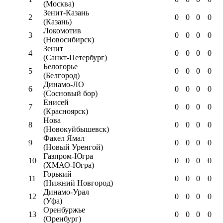
(Москва)
Зенит-Казань
2
0
0
0
0
(Казань)
Локомотив
3
0
0
0
0
(Новосибирск)
Зенит
4
0
0
0
0
(Санкт-Петербург)
Белогорье
5
0
0
0
0
(Белгород)
Динамо-ЛО
6
0
0
0
0
(Сосновый бор)
Енисей
7
0
0
0
0
(Красноярск)
Нова
8
0
0
0
0
(Новокуйбышевск)
Факел Ямал
9
0
0
0
0
(Новый Уренгой)
Газпром-Югра
10
0
0
0
0
(ХМАО-Югра)
Горький
11
0
0
0
0
(Нижний Новгород)
Динамо-Урал
12
0
0
0
0
(Уфа)
Оренбуржье
13
0
0
0
0
(Оренбург)