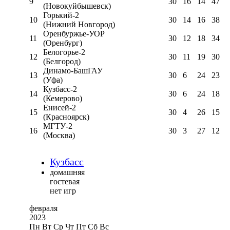
9
30
16
14
47
(Новокуйбышевск)
Горький-2
10
30
14
16
38
(Нижний Новгород)
Оренбуржье-УОР
11
30
12
18
34
(Оренбург)
Белогорье-2
12
30
11
19
30
(Белгород)
Динамо-БашГАУ
13
30
6
24
23
(Уфа)
Кузбасс-2
14
30
6
24
18
(Кемерово)
Енисей-2
15
30
4
26
15
(Красноярск)
МГТУ-2
16
30
3
27
12
(Москва)
Кузбасс
домашняя
гостевая
нет игр
февраля
2023
Пн
Вт
Ср
Чт
Пт
Сб
Вс