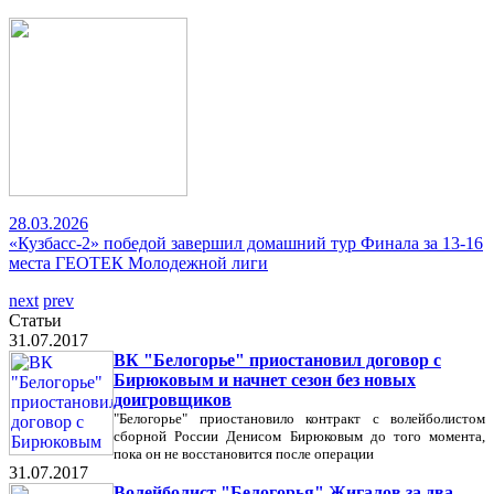
28.03.2026
«Кузбасс-2» победой завершил домашний тур Финала за 13-16
места ГЕОТЕК Молодежной лиги
next
prev
Статьи
31.07.2017
ВК "Белогорье" приостановил договор с
Бирюковым и начнет сезон без новых
доигровщиков
"Белогорье" приостановило контракт с волейболистом
сборной России Денисом Бирюковым до того момента,
пока он не восстановится после операции
31.07.2017
Волейболист "Белогорья" Жигалов за два