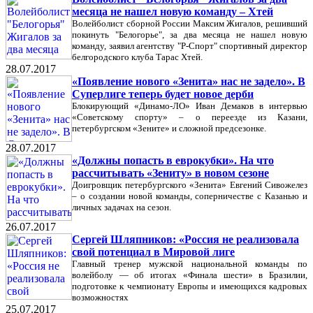
месяца не нашел новую команду – Хтей
Волейболист сборной России Максим Жигалов, решивший
покинуть "Белогорье", за два месяца не нашел новую
команду, заявил агентству "Р-Спорт" спортивный директор
белгородского клуба Тарас Хтей.
28.07.2017
«Появление нового «Зенита» нас не задело». В
Суперлиге теперь будет новое дерби
Блокирующий «Динамо-ЛО» Иван Демаков в интервью
«Советскому спорту» – о переезде из Казани,
петербургском «Зените» и сложной предсезонке.
28.07.2017
«Должны попасть в еврокубки». На что
рассчитывать «Зениту» в новом сезоне
Доигровщик петербургского «Зенита» Евгений Сивожелез
– о создании новой команды, соперничестве с Казанью и
личных задачах на сезон.
26.07.2017
Сергей Шляпников: «Россия не реализовала
свой потенциал в Мировой лиге
Главный тренер мужской национальной команды по
волейболу — об итогах «Финала шести» в Бразилии,
подготовке к чемпионату Европы и имеющихся кадровых
возможностях
25.07.2017