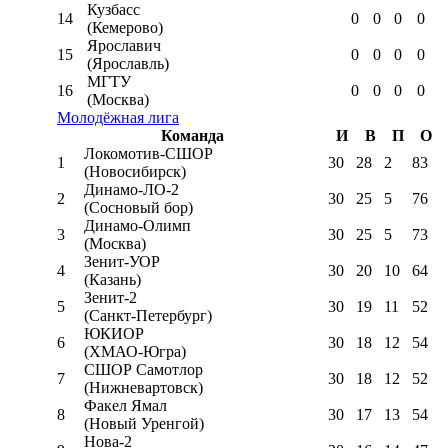
Кузбасс
14
0
0
0
0
(Кемерово)
Ярославич
15
0
0
0
0
(Ярославль)
МГТУ
16
0
0
0
0
(Москва)
Молодёжная лига
Команда
И
В
П
О
Локомотив-CШОР
1
30
28
2
83
(Новосибирск)
Динамо-ЛО-2
2
30
25
5
76
(Сосновый бор)
Динамо-Олимп
3
30
25
5
73
(Москва)
Зенит-УОР
4
30
20
10
64
(Казань)
Зенит-2
5
30
19
11
52
(Санкт-Петербург)
ЮКИОР
6
30
18
12
54
(ХМАО-Югра)
СШОР Самотлор
7
30
18
12
52
(Нижневартовск)
Факел Ямал
8
30
17
13
54
(Новый Уренгой)
Нова-2