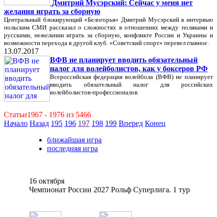
Дмитрий Мусэрский: Сейчас у меня нет
желания играть за сборную
Центральный блокирующий «Белогорья» Дмитрий Мусэрский в интервью
польским СМИ рассказал о сложностях в отношениях между поляками и
русскими, нежелании играть за сборную, конфликте России и Украины и
возможности перехода в другой клуб. «Советский спорт» перевел главное.
13.07.2017
ВФВ не планирует вводить обязательный
налог для волейболистов, как у боксеров РФ
Всероссийская федерация волейбола (ВФВ) не планирует
вводить обязательный налог для российских
волейболистов-профессионалов
Статьи1967 - 1976 из 5466
Начало
Назад
195
196
197
198
199
Вперед
Конец
ближайшая игра
последняя игра
16 октября
Чемпионат России 2027 Рольф Суперлига. 1 тур