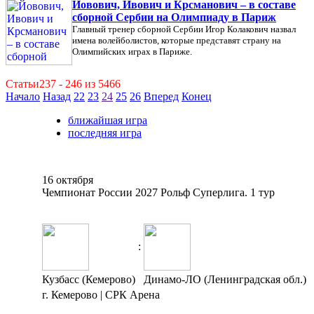
Йовович, Ивович и Крсманович – в составе
сборной Сербии на Олимпиаду в Париж
Главный тренер сборной Сербии Игор Колакович назвал
имена волейболистов, которые представят страну на
Олимпийских играх в Париже.
Статьи237 - 246 из 5466
Начало
Назад
22
23
24
25
26
Вперед
Конец
ближайшая игра
последняя игра
16 октября
Чемпионат России 2027 Рольф Суперлига. 1 тур
:
Кузбасс (Кемерово)
Динамо-ЛО (Ленинградская обл.)
г. Кемерово | СРК Арена