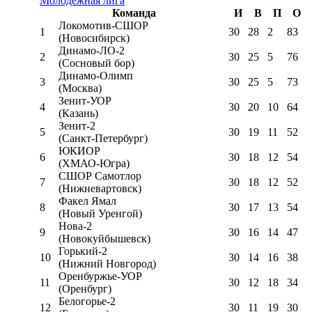
Молодёжная лига
Команда
И
В
П
О
Локомотив-CШОР
1
30
28
2
83
(Новосибирск)
Динамо-ЛО-2
2
30
25
5
76
(Сосновый бор)
Динамо-Олимп
3
30
25
5
73
(Москва)
Зенит-УОР
4
30
20
10
64
(Казань)
Зенит-2
5
30
19
11
52
(Санкт-Петербург)
ЮКИОР
6
30
18
12
54
(ХМАО-Югра)
СШОР Самотлор
7
30
18
12
52
(Нижневартовск)
Факел Ямал
8
30
17
13
54
(Новый Уренгой)
Нова-2
9
30
16
14
47
(Новокуйбышевск)
Горький-2
10
30
14
16
38
(Нижний Новгород)
Оренбуржье-УОР
11
30
12
18
34
(Оренбург)
Белогорье-2
12
30
11
19
30