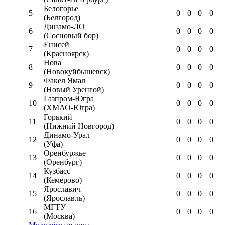
Белогорье
5
0
0
0
0
(Белгород)
Динамо-ЛО
6
0
0
0
0
(Сосновый бор)
Енисей
7
0
0
0
0
(Красноярск)
Нова
8
0
0
0
0
(Новокуйбышевск)
Факел Ямал
9
0
0
0
0
(Новый Уренгой)
Газпром-Югра
10
0
0
0
0
(ХМАО-Югра)
Горький
11
0
0
0
0
(Нижний Новгород)
Динамо-Урал
12
0
0
0
0
(Уфа)
Оренбуржье
13
0
0
0
0
(Оренбург)
Кузбасс
14
0
0
0
0
(Кемерово)
Ярославич
15
0
0
0
0
(Ярославль)
МГТУ
16
0
0
0
0
(Москва)