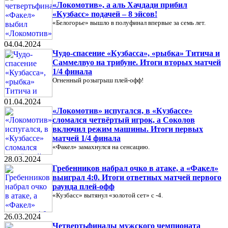
«Локомотив», а аль Хачдади прибил
«Кузбасс» подачей – 8 эйсов!
«Белогорье» вышло в полуфинал впервые за семь лет.
04.04.2024
Чудо-спасение «Кузбасса», «рыбка» Титича и
Саммелвуо на трибуне. Итоги вторых матчей
1/4 финала
Огненный розыгрыш плей-офф!
01.04.2024
«Локомотив» испугался, в «Кузбассе»
сломался четвёртый игрок, а Соколов
включил режим машины. Итоги первых
матчей 1/4 финала
«Факел» замахнулся на сенсацию.
28.03.2024
Гребенников набрал очко в атаке, а «Факел»
выиграл 4:0. Итоги ответных матчей первого
раунда плей-офф
«Кузбасс» вытянул «золотой сет» с -4.
26.03.2024
Четвертьфиналы мужского чемпионата