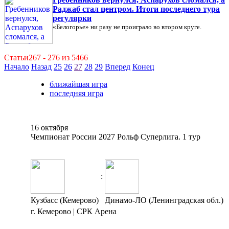
Раджаб стал центром. Итоги последнего тура
регулярки
«Белогорье» ни разу не проиграло во втором круге.
Статьи267 - 276 из 5466
Начало
Назад
25
26
27
28
29
Вперед
Конец
ближайшая игра
последняя игра
16 октября
Чемпионат России 2027 Рольф Суперлига. 1 тур
:
Кузбасс (Кемерово)
Динамо-ЛО (Ленинградская обл.)
г. Кемерово | СРК Арена