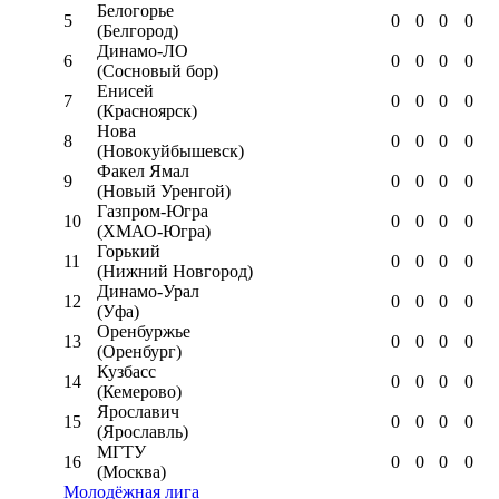
Белогорье
5
0
0
0
0
(Белгород)
Динамо-ЛО
6
0
0
0
0
(Сосновый бор)
Енисей
7
0
0
0
0
(Красноярск)
Нова
8
0
0
0
0
(Новокуйбышевск)
Факел Ямал
9
0
0
0
0
(Новый Уренгой)
Газпром-Югра
10
0
0
0
0
(ХМАО-Югра)
Горький
11
0
0
0
0
(Нижний Новгород)
Динамо-Урал
12
0
0
0
0
(Уфа)
Оренбуржье
13
0
0
0
0
(Оренбург)
Кузбасс
14
0
0
0
0
(Кемерово)
Ярославич
15
0
0
0
0
(Ярославль)
МГТУ
16
0
0
0
0
(Москва)
Молодёжная лига