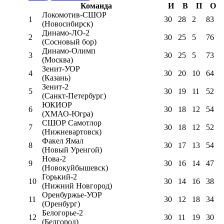
Команда
И
В
П
О
Локомотив-CШОР
1
30
28
2
83
(Новосибирск)
Динамо-ЛО-2
2
30
25
5
76
(Сосновый бор)
Динамо-Олимп
3
30
25
5
73
(Москва)
Зенит-УОР
4
30
20
10
64
(Казань)
Зенит-2
5
30
19
11
52
(Санкт-Петербург)
ЮКИОР
6
30
18
12
54
(ХМАО-Югра)
СШОР Самотлор
7
30
18
12
52
(Нижневартовск)
Факел Ямал
8
30
17
13
54
(Новый Уренгой)
Нова-2
9
30
16
14
47
(Новокуйбышевск)
Горький-2
10
30
14
16
38
(Нижний Новгород)
Оренбуржье-УОР
11
30
12
18
34
(Оренбург)
Белогорье-2
12
30
11
19
30
(Белгород)