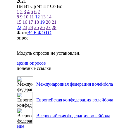
2021
Пн
Вт
Ср
Чт
Пт
Сб
Вс
1
2
3
4
5
6
7
8
9
10
11
12
13
14
15
16
17
18
19
20
21
22
23
24
25
26
27
28
Фото
ВСЕ ФОТО
опрос
Модуль опросов не установлен.
архив опросов
полезные ссылки
Международная федерация волейбола
Европейская конфедерация волейбола
Всероссийская федерация волейбола
еще