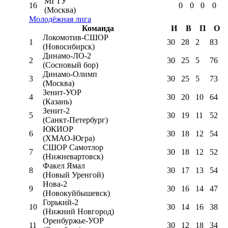
МГТУ
16
0
0
0
0
(Москва)
Молодёжная лига
Команда
И
В
П
О
Локомотив-CШОР
1
30
28
2
83
(Новосибирск)
Динамо-ЛО-2
2
30
25
5
76
(Сосновый бор)
Динамо-Олимп
3
30
25
5
73
(Москва)
Зенит-УОР
4
30
20
10
64
(Казань)
Зенит-2
5
30
19
11
52
(Санкт-Петербург)
ЮКИОР
6
30
18
12
54
(ХМАО-Югра)
СШОР Самотлор
7
30
18
12
52
(Нижневартовск)
Факел Ямал
8
30
17
13
54
(Новый Уренгой)
Нова-2
9
30
16
14
47
(Новокуйбышевск)
Горький-2
10
30
14
16
38
(Нижний Новгород)
Оренбуржье-УОР
11
30
12
18
34