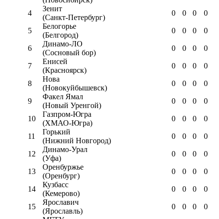
Зенит
4
0
0
0
0
(Санкт-Петербург)
Белогорье
5
0
0
0
0
(Белгород)
Динамо-ЛО
6
0
0
0
0
(Сосновый бор)
Енисей
7
0
0
0
0
(Красноярск)
Нова
8
0
0
0
0
(Новокуйбышевск)
Факел Ямал
9
0
0
0
0
(Новый Уренгой)
Газпром-Югра
10
0
0
0
0
(ХМАО-Югра)
Горький
11
0
0
0
0
(Нижний Новгород)
Динамо-Урал
12
0
0
0
0
(Уфа)
Оренбуржье
13
0
0
0
0
(Оренбург)
Кузбасс
14
0
0
0
0
(Кемерово)
Ярославич
15
0
0
0
0
(Ярославль)