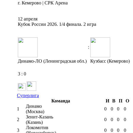
г. Кемерово | СРК Арена
12 апреля
Кубок России 2026. 1/4 финала. 2 игра
:
Динамо-ЛО (Ленинградская обл.)
Кузбасс (Кемерово)
3
:
0
Суперлига
Команда
И
В
П
О
Динамо
1
0
0
0
0
(Москва)
Зенит-Казань
2
0
0
0
0
(Казань)
Локомотив
3
0
0
0
0
(Новосибирск)