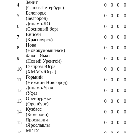
Зенит
4
0
0
0
0
(Санкт-Петербург)
Белогорье
5
0
0
0
0
(Белгород)
Динамо-ЛО
6
0
0
0
0
(Сосновый бор)
Енисей
7
0
0
0
0
(Красноярск)
Нова
8
0
0
0
0
(Новокуйбышевск)
Факел Ямал
9
0
0
0
0
(Новый Уренгой)
Газпром-Югра
10
0
0
0
0
(ХМАО-Югра)
Горький
11
0
0
0
0
(Нижний Новгород)
Динамо-Урал
12
0
0
0
0
(Уфа)
Оренбуржье
13
0
0
0
0
(Оренбург)
Кузбасс
14
0
0
0
0
(Кемерово)
Ярославич
15
0
0
0
0
(Ярославль)
МГТУ