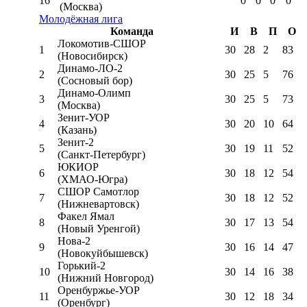
16
0
0
0
0
(Москва)
Молодёжная лига
Команда
И
В
П
О
Локомотив-CШОР
1
30
28
2
83
(Новосибирск)
Динамо-ЛО-2
2
30
25
5
76
(Сосновый бор)
Динамо-Олимп
3
30
25
5
73
(Москва)
Зенит-УОР
4
30
20
10
64
(Казань)
Зенит-2
5
30
19
11
52
(Санкт-Петербург)
ЮКИОР
6
30
18
12
54
(ХМАО-Югра)
СШОР Самотлор
7
30
18
12
52
(Нижневартовск)
Факел Ямал
8
30
17
13
54
(Новый Уренгой)
Нова-2
9
30
16
14
47
(Новокуйбышевск)
Горький-2
10
30
14
16
38
(Нижний Новгород)
Оренбуржье-УОР
11
30
12
18
34
(Оренбург)