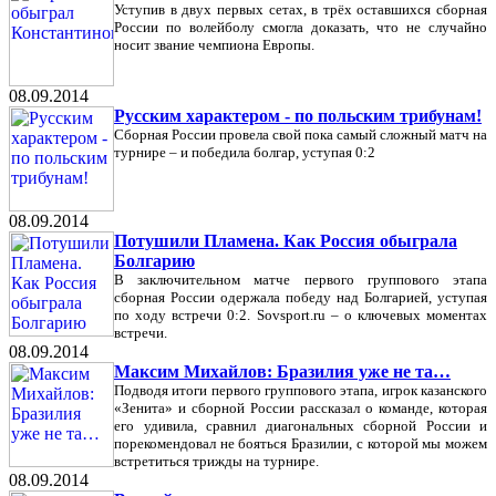
Уступив в двух первых сетах, в трёх оставшихся сборная
России по волейболу смогла доказать, что не случайно
носит звание чемпиона Европы.
08.09.2014
Русским характером - по польским трибунам!
Сборная России провела свой пока самый сложный матч на
турнире – и победила болгар, уступая 0:2
08.09.2014
Потушили Пламена. Как Россия обыграла
Болгарию
В заключительном матче первого группового этапа
сборная России одержала победу над Болгарией, уступая
по ходу встречи 0:2. Sovsport.ru – о ключевых моментах
встречи.
08.09.2014
Максим Михайлов: Бразилия уже не та…
Подводя итоги первого группового этапа, игрок казанского
«Зенита» и сборной России рассказал о команде, которая
его удивила, сравнил диагональных сборной России и
порекомендовал не бояться Бразилии, с которой мы можем
встретиться трижды на турнире.
08.09.2014