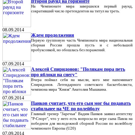
Второй раунд на горизонте
На Чемпионате мира завершился первый раунд,
сокративший число претендентов на титул на треть.
08.09.2014
Ждем продолжения
Первую групповую часть Чемпионата мира национальная
сборная России прошла пусть и с небольшой
пробуксовкой, но обошлась без поражений.
07.09.2014
Алексей Спиридонов: "Полякам пора петь
про яблоки на снегу"
Вчера поймал себя на мысли, кого мне напоминает
Спиридонов. Легендарного советского баскетболиста,
чемпиона мира "Князя" Анатолия Мышкина.
07.09.2014
Панков считает, что его сын мог бы подавать
стабильнее на ЧЕ по волейболу
Главный тренер "Заречья" Вадим Панков заявил агентству
"Р-Спорт", что у него есть вопросы по игре сына Павла на
победном для молодежной сборной России по волейболу
чемпионате Европы (U20)
07.09.2014