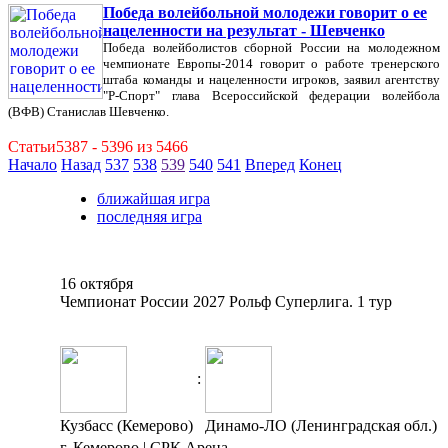
Победа волейбольной молодежи говорит о ее
нацеленности на результат - Шевченко
Победа волейболистов сборной России на молодежном
чемпионате Европы-2014 говорит о работе тренерского
штаба команды и нацеленности игроков, заявил агентству
"Р-Спорт" глава Всероссийской федерации волейбола
(ВФВ) Станислав Шевченко.
Статьи5387 - 5396 из 5466
Начало
Назад
537
538
539
540
541
Вперед
Конец
ближайшая игра
последняя игра
16 октября
Чемпионат России 2027 Рольф Суперлига. 1 тур
:
Кузбасс (Кемерово)
Динамо-ЛО (Ленинградская обл.)
г. Кемерово | СРК Арена