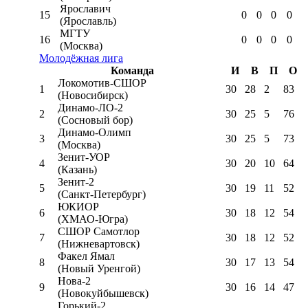
Ярославич
15
0
0
0
0
(Ярославль)
МГТУ
16
0
0
0
0
(Москва)
Молодёжная лига
Команда
И
В
П
О
Локомотив-CШОР
1
30
28
2
83
(Новосибирск)
Динамо-ЛО-2
2
30
25
5
76
(Сосновый бор)
Динамо-Олимп
3
30
25
5
73
(Москва)
Зенит-УОР
4
30
20
10
64
(Казань)
Зенит-2
5
30
19
11
52
(Санкт-Петербург)
ЮКИОР
6
30
18
12
54
(ХМАО-Югра)
СШОР Самотлор
7
30
18
12
52
(Нижневартовск)
Факел Ямал
8
30
17
13
54
(Новый Уренгой)
Нова-2
9
30
16
14
47
(Новокуйбышевск)
Горький-2