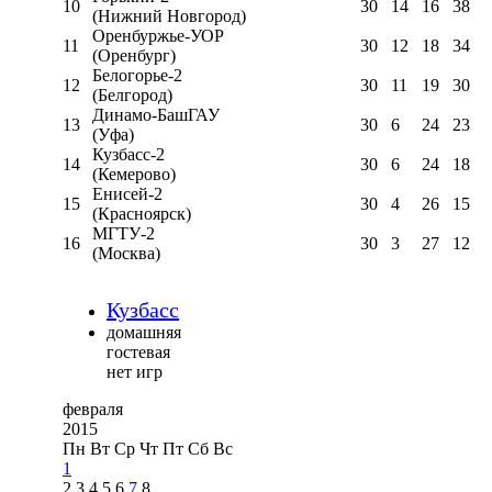
10
30
14
16
38
(Нижний Новгород)
Оренбуржье-УОР
11
30
12
18
34
(Оренбург)
Белогорье-2
12
30
11
19
30
(Белгород)
Динамо-БашГАУ
13
30
6
24
23
(Уфа)
Кузбасс-2
14
30
6
24
18
(Кемерово)
Енисей-2
15
30
4
26
15
(Красноярск)
МГТУ-2
16
30
3
27
12
(Москва)
Кузбасс
домашняя
гостевая
нет игр
февраля
2015
Пн
Вт
Ср
Чт
Пт
Сб
Вс
1
2
3
4
5
6
7
8