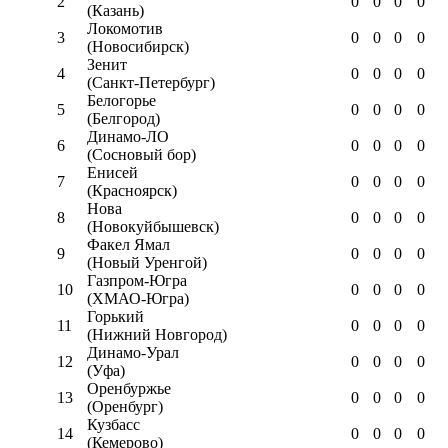
2
0
0
0
0
(Казань)
Локомотив
3
0
0
0
0
(Новосибирск)
Зенит
4
0
0
0
0
(Санкт-Петербург)
Белогорье
5
0
0
0
0
(Белгород)
Динамо-ЛО
6
0
0
0
0
(Сосновый бор)
Енисей
7
0
0
0
0
(Красноярск)
Нова
8
0
0
0
0
(Новокуйбышевск)
Факел Ямал
9
0
0
0
0
(Новый Уренгой)
Газпром-Югра
10
0
0
0
0
(ХМАО-Югра)
Горький
11
0
0
0
0
(Нижний Новгород)
Динамо-Урал
12
0
0
0
0
(Уфа)
Оренбуржье
13
0
0
0
0
(Оренбург)
Кузбасс
14
0
0
0
0
(Кемерово)