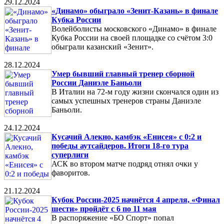
29.12.2024
«Динамо» обыграло «Зенит-Казань» в финале
Кубка России
Волейболисты московского «Динамо» в финале
Кубка России на своей площадке со счётом 3:0
обыграли казанский «Зенит».
28.12.2024
Умер бывший главный тренер сборной
России Даниэле Баньоли
В Италии на 72-м году жизни скончался один из
самых успешных тренеров страны Даниэле
Баньоли.
24.12.2024
Кусачий Алекно, камбэк «Енисея» с 0:2 и
победы аутсайдеров. Итоги 18-го тура
суперлиги
АСК во втором матче подряд отнял очки у
фаворитов.
21.12.2024
Кубок России-2025 начнётся 4 апреля, «Финал
шести» пройдёт с 6 по 11 мая
В распоряжение «БО Спорт» попал