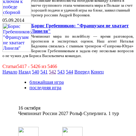
Российские волейболисты победили команду Египта в
матче группового этапа чемпионата мира в Польше за счет
хорошей подачи и удачной игры на блоке, заявил главный
тренер россиян Андрей Воронков.
05.09.2014
Борис Гребенников: "Французам не хватает
Линеля"
Чемпионат мира по волейболу — время разговоров,
прогнозов и экспертных оценок. Наш агент Наталья
Бадокина связалась с главным тренером «Газпрома-Югра»
Борисом Гребенниковым и задала ему несколько вопросов
о не чужих для Бориса Васильевича командах.
Статьи5417 - 5426 из 5466
Начало
Назад
540
541
542
543
544
Вперед
Конец
ближайшая игра
последняя игра
16 октября
Чемпионат России 2027 Рольф Суперлига. 1 тур