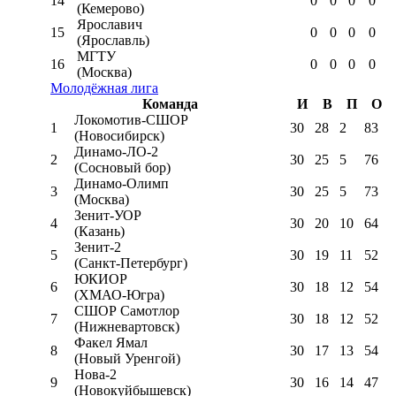
14
0
0
0
0
(Кемерово)
Ярославич
15
0
0
0
0
(Ярославль)
МГТУ
16
0
0
0
0
(Москва)
Молодёжная лига
Команда
И
В
П
О
Локомотив-CШОР
1
30
28
2
83
(Новосибирск)
Динамо-ЛО-2
2
30
25
5
76
(Сосновый бор)
Динамо-Олимп
3
30
25
5
73
(Москва)
Зенит-УОР
4
30
20
10
64
(Казань)
Зенит-2
5
30
19
11
52
(Санкт-Петербург)
ЮКИОР
6
30
18
12
54
(ХМАО-Югра)
СШОР Самотлор
7
30
18
12
52
(Нижневартовск)
Факел Ямал
8
30
17
13
54
(Новый Уренгой)
Нова-2
9
30
16
14
47
(Новокуйбышевск)