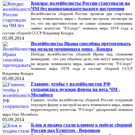
Кондра: волейболисты России стартовали на
ЧМ без шапкозакидательского настроения
Волейболисты сборной России провели два стартовых
матча чемпионата мира с боевым настроем, несмотря на
то, что им противостояли не самые сильные соперники,
заявил агентству "Р-Спорт" чемпион мира 1978 года в
составе сборной СССР Владимир Кондра.
05.09.2014
Волейболисты Ирана способны претендовать
на медали чемпионата мира - Кондра
Победы волейболистов сборной Ирана над сильными
командами - это уже обычное дело, они могут замахнуться
на медали чемпионата мира, заявил агентству "Р-Спорт"
чемпион мира 1978 года в составе сборной СССР
Владимир Кондра.
05.09.2014
Главное, чтобы у волейболистов РФ
сохранилась нужная форма на весь ЧМ -
Молибога
Главное, чтобы волейболисты сборной России сохранили
текущую форму и настрой на весь чемпионата мира, заявил
корреспонденту агентства "Р-Спорт" двукратный чемпион
мира Олег Молибога.
05.09.2014
Блок и подача стали ключом к победе сборной
России над Египтом - Воронков