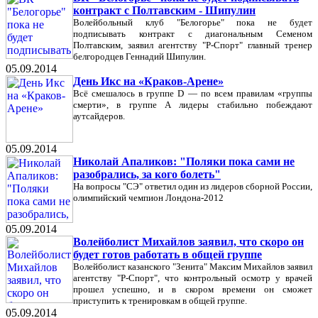
контракт с Полтавским - Шипулин
Волейбольный клуб "Белогорье" пока не будет
подписывать контракт с диагональным Семеном
Полтавским, заявил агентству "Р-Спорт" главный тренер
белгородцев Геннадий Шипулин.
05.09.2014
День Икс на «Краков-Арене»
Всё смешалось в группе D — по всем правилам «группы
смерти», в группе А лидеры стабильно побеждают
аутсайдеров.
05.09.2014
Николай Апаликов: "Поляки пока сами не
разобрались, за кого болеть"
На вопросы "СЭ" ответил один из лидеров сборной России,
олимпийский чемпион Лондона-2012
05.09.2014
Волейболист Михайлов заявил, что скоро он
будет готов работать в общей группе
Волейболист казанского "Зенита" Максим Михайлов заявил
агентству "Р-Спорт", что контрольный осмотр у врачей
прошел успешно, и в скором времени он сможет
приступить к тренировкам в общей группе.
05.09.2014