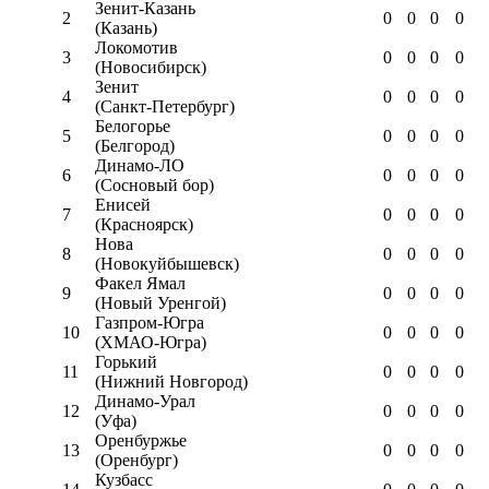
Зенит-Казань
2
0
0
0
0
(Казань)
Локомотив
3
0
0
0
0
(Новосибирск)
Зенит
4
0
0
0
0
(Санкт-Петербург)
Белогорье
5
0
0
0
0
(Белгород)
Динамо-ЛО
6
0
0
0
0
(Сосновый бор)
Енисей
7
0
0
0
0
(Красноярск)
Нова
8
0
0
0
0
(Новокуйбышевск)
Факел Ямал
9
0
0
0
0
(Новый Уренгой)
Газпром-Югра
10
0
0
0
0
(ХМАО-Югра)
Горький
11
0
0
0
0
(Нижний Новгород)
Динамо-Урал
12
0
0
0
0
(Уфа)
Оренбуржье
13
0
0
0
0
(Оренбург)
Кузбасс