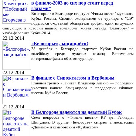
в финале-2003 до сих пор стоит перед
глазами"
Во вторник в Белгороде стартует "Финал шести" мужского
Кубка России. Своими ожиданиями от турнира с "СЭ"
поделился 6-кратный обладатель трофея, один из лучших
связующих в истории нашего волейбола, живая легенда "Белогорья" –
клуба-фаворита Кубка-2014.
22.12.2014
«Белогорье», защищайся!
23 декабря в Белгороде стартует Кубок России по
волейболу среди мужских команд. Вспоминаем
интересные факты об этом турнире.
22.12.2014
В финале с Сивожелезом и Вербовым
Главный тренер «Зенита» Владимир Алекно — последний
участник нашего блиц-опроса в преддверии «Финала
шести» Кубка России.
21.12.2014
В Белгороде надеются на девятый Кубок
Семь вопросов о «Финале шести» КР для Геннадия
Шипулина. В группе «Белогорье» сыграет с московским
«Динамо» и кемеровским «Кузбассом».