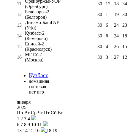
Оренбуржье-УОР
11
30
12
18
34
(Оренбург)
Белогорье-2
12
30
11
19
30
(Белгород)
Динамо-БашГАУ
13
30
6
24
23
(Уфа)
Кузбасс-2
14
30
6
24
18
(Кемерово)
Енисей-2
15
30
4
26
15
(Красноярск)
МГТУ-2
16
30
3
27
12
(Москва)
Кузбасс
домашняя
гостевая
нет игр
января
2025
Пн
Вт
Ср
Чт
Пт
Сб
Вс
1
2
3
4
6
7
8
9
10
11
13
14
15
16
18
19