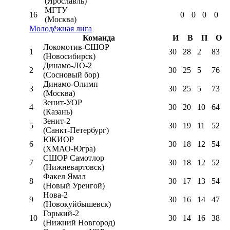
(Ярославль)
МГТУ
16
0
0
0
0
(Москва)
Молодёжная лига
Команда
И
В
П
О
Локомотив-CШОР
1
30
28
2
83
(Новосибирск)
Динамо-ЛО-2
2
30
25
5
76
(Сосновый бор)
Динамо-Олимп
3
30
25
5
73
(Москва)
Зенит-УОР
4
30
20
10
64
(Казань)
Зенит-2
5
30
19
11
52
(Санкт-Петербург)
ЮКИОР
6
30
18
12
54
(ХМАО-Югра)
СШОР Самотлор
7
30
18
12
52
(Нижневартовск)
Факел Ямал
8
30
17
13
54
(Новый Уренгой)
Нова-2
9
30
16
14
47
(Новокуйбышевск)
Горький-2
10
30
14
16
38
(Нижний Новгород)