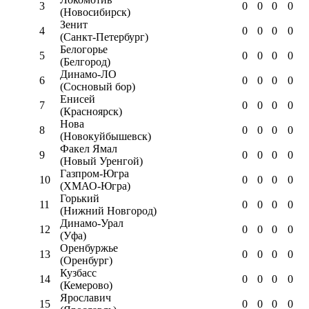
3
0
0
0
0
(Новосибирск)
Зенит
4
0
0
0
0
(Санкт-Петербург)
Белогорье
5
0
0
0
0
(Белгород)
Динамо-ЛО
6
0
0
0
0
(Сосновый бор)
Енисей
7
0
0
0
0
(Красноярск)
Нова
8
0
0
0
0
(Новокуйбышевск)
Факел Ямал
9
0
0
0
0
(Новый Уренгой)
Газпром-Югра
10
0
0
0
0
(ХМАО-Югра)
Горький
11
0
0
0
0
(Нижний Новгород)
Динамо-Урал
12
0
0
0
0
(Уфа)
Оренбуржье
13
0
0
0
0
(Оренбург)
Кузбасс
14
0
0
0
0
(Кемерово)
Ярославич
15
0
0
0
0