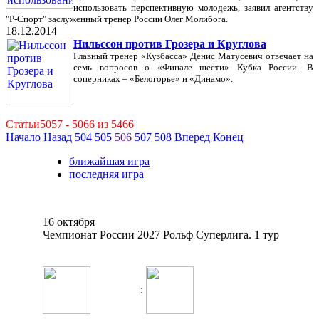
использовать перспективную молодежь, заявил агентству
"Р-Спорт" заслуженный тренер России Олег Молибога.
18.12.2014
Нильссон против Грозера и Круглова
Главный тренер «Кузбасса» Денис Матусевич отвечает на
семь вопросов о «Финале шести» Кубка России. В
соперниках – «Белогорье» и «Динамо».
Статьи5057 - 5066 из 5466
Начало
Назад
504
505
506
507
508
Вперед
Конец
ближайшая игра
последняя игра
16 октября
Чемпионат России 2027 Рольф Суперлига. 1 тур
: