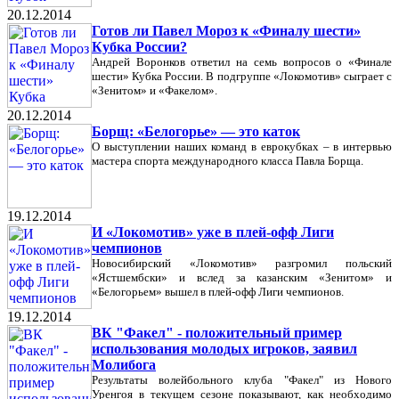
20.12.2014
Готов ли Павел Мороз к «Финалу шести»
Кубка России?
Андрей Воронков ответил на семь вопросов о «Финале
шести» Кубка России. В подгруппе «Локомотив» сыграет с
«Зенитом» и «Факелом».
20.12.2014
Борщ: «Белогорье» — это каток
О выступлении наших команд в еврокубках – в интервью
мастера спорта международного класса Павла Борща.
19.12.2014
И «Локомотив» уже в плей-офф Лиги
чемпионов
Новосибирский «Локомотив» разгромил польский
«Ястшембски» и вслед за казанским «Зенитом» и
«Белогорьем» вышел в плей-офф Лиги чемпионов.
19.12.2014
ВК "Факел" - положительный пример
использования молодых игроков, заявил
Молибога
Результаты волейбольного клуба "Факел" из Нового
Уренгоя в текущем сезоне показывают, как необходимо