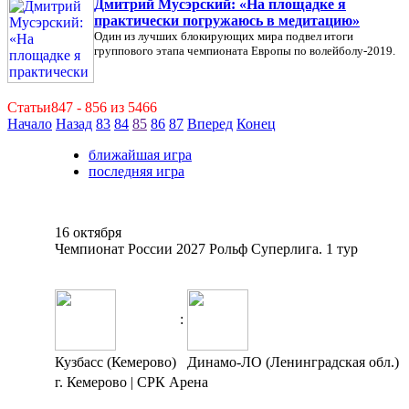
Дмитрий Мусэрский: «На площадке я
практически погружаюсь в медитацию»
Один из лучших блокирующих мира подвел итоги
группового этапа чемпионата Европы по волейболу-2019.
Статьи847 - 856 из 5466
Начало
Назад
83
84
85
86
87
Вперед
Конец
ближайшая игра
последняя игра
16 октября
Чемпионат России 2027 Рольф Суперлига. 1 тур
:
Кузбасс (Кемерово)
Динамо-ЛО (Ленинградская обл.)
г. Кемерово | СРК Арена