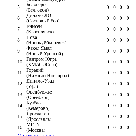
Белогорье
5
0
0
0
0
(Белгород)
Динамо-ЛО
6
0
0
0
0
(Сосновый бор)
Енисей
7
0
0
0
0
(Красноярск)
Нова
8
0
0
0
0
(Новокуйбышевск)
Факел Ямал
9
0
0
0
0
(Новый Уренгой)
Газпром-Югра
10
0
0
0
0
(ХМАО-Югра)
Горький
11
0
0
0
0
(Нижний Новгород)
Динамо-Урал
12
0
0
0
0
(Уфа)
Оренбуржье
13
0
0
0
0
(Оренбург)
Кузбасс
14
0
0
0
0
(Кемерово)
Ярославич
15
0
0
0
0
(Ярославль)
МГТУ
16
0
0
0
0
(Москва)
Молодёжная лига