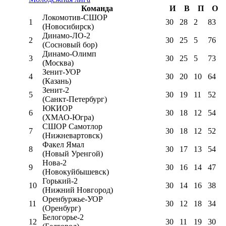
Команда
И
В
П
О
Локомотив-CШОР
1
30
28
2
83
(Новосибирск)
Динамо-ЛО-2
2
30
25
5
76
(Сосновый бор)
Динамо-Олимп
3
30
25
5
73
(Москва)
Зенит-УОР
4
30
20
10
64
(Казань)
Зенит-2
5
30
19
11
52
(Санкт-Петербург)
ЮКИОР
6
30
18
12
54
(ХМАО-Югра)
СШОР Самотлор
7
30
18
12
52
(Нижневартовск)
Факел Ямал
8
30
17
13
54
(Новый Уренгой)
Нова-2
9
30
16
14
47
(Новокуйбышевск)
Горький-2
10
30
14
16
38
(Нижний Новгород)
Оренбуржье-УОР
11
30
12
18
34
(Оренбург)
Белогорье-2
12
30
11
19
30