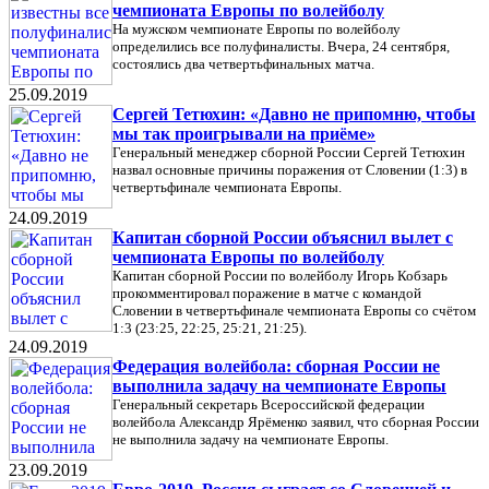
чемпионата Европы по волейболу
На мужском чемпионате Европы по волейболу
определились все полуфиналисты. Вчера, 24 сентября,
состоялись два четвертьфинальных матча.
25.09.2019
Сергей Тетюхин: «Давно не припомню, чтобы
мы так проигрывали на приёме»
Генеральный менеджер сборной России Сергей Тетюхин
назвал основные причины поражения от Словении (1:3) в
четвертьфинале чемпионата Европы.
24.09.2019
Капитан сборной России объяснил вылет с
чемпионата Европы по волейболу
Капитан сборной России по волейболу Игорь Кобзарь
прокомментировал поражение в матче с командой
Словении в четвертьфинале чемпионата Европы со счётом
1:3 (23:25, 22:25, 25:21, 21:25).
24.09.2019
Федерация волейбола: сборная России не
выполнила задачу на чемпионате Европы
Генеральный секретарь Всероссийской федерации
волейбола Александр Ярёменко заявил, что сборная России
не выполнила задачу на чемпионате Европы.
23.09.2019