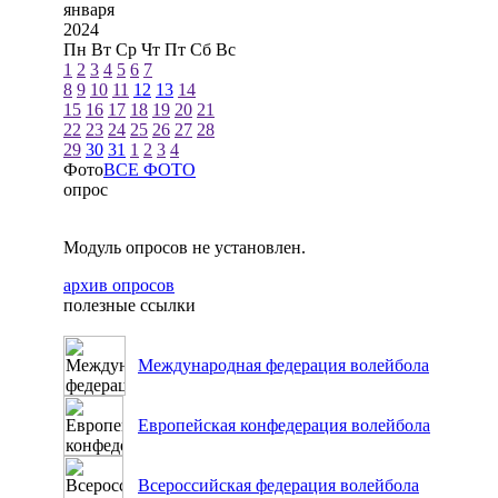
января
2024
Пн
Вт
Ср
Чт
Пт
Сб
Вс
1
2
3
4
5
6
7
8
9
10
11
12
13
14
15
16
17
18
19
20
21
22
23
24
25
26
27
28
29
30
31
1
2
3
4
Фото
ВСЕ ФОТО
опрос
Модуль опросов не установлен.
архив опросов
полезные ссылки
Международная федерация волейбола
Европейская конфедерация волейбола
Всероссийская федерация волейбола