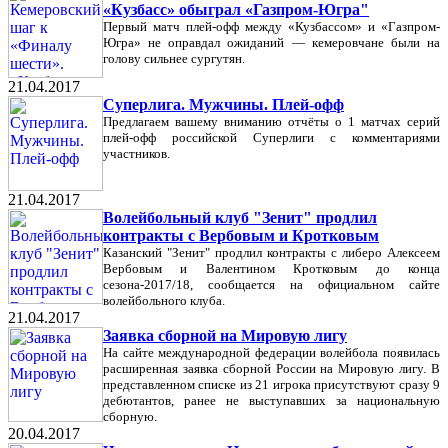
«Кузбасс» обыграл «Газпром-Югра"
Первый матч плей-офф между «Кузбассом» и «Газпром-
Югра» не оправдал ожиданий — кемеровчане были на
голову сильнее сургутян.
21.04.2017
Суперлига. Мужчины. Плей-офф
Предлагаем вашему вниманию отчёты о 1 матчах серий
плей-офф российской Суперлиги с комментариями
участников.
21.04.2017
Волейбольный клуб "Зенит" продлил
контракты с Вербовым и Кротковым
Казанский "Зенит" продлил контракты с либеро Алексеем
Вербовым и Валентином Кротковым до конца
сезона-2017/18, сообщается на официальном сайте
волейбольного клуба.
21.04.2017
Заявка сборной на Мировую лигу
На сайте международной федерации волейбола появилась
расширенная заявка сборной России на Мировую лигу. В
представленном списке из 21 игрока присутствуют сразу 9
дебютантов, ранее не выступавших за национальную
сборную.
20.04.2017