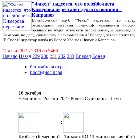
"Факел" надеется, что волейболиста
Кимерова перестанет дергать полиция –
Капранов
Волейбольный клуб "Факел" надеется, что перед
решающими матчами плей-офф чемпионата России
полиция не будет отвлекать игрока команды Александра
Кимерова по делу, связанному с авиакомпанией "Победа", заявил агентству
"Р-Спорт" директор клуба из Нового Уренгоя Николай Капранов.
Статьи2307 - 2316 из 5466
Начало
Назад
229
230
231
232
233
Вперед
Конец
ближайшая игра
последняя игра
16 октября
Чемпионат России 2027 Рольф Суперлига. 1 тур
:
Кузбасс (Кемерово)
Динамо-ЛО (Ленинградская обл.)