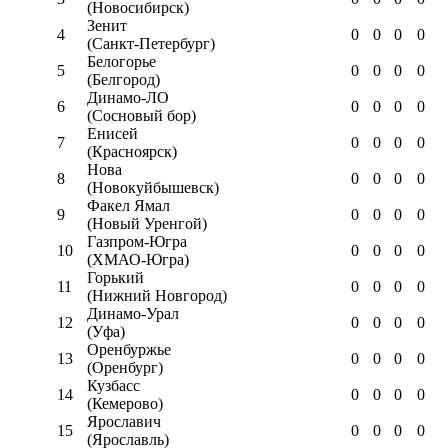
(Новосибирск)
Зенит
4
0
0
0
0
(Санкт-Петербург)
Белогорье
5
0
0
0
0
(Белгород)
Динамо-ЛО
6
0
0
0
0
(Сосновый бор)
Енисей
7
0
0
0
0
(Красноярск)
Нова
8
0
0
0
0
(Новокуйбышевск)
Факел Ямал
9
0
0
0
0
(Новый Уренгой)
Газпром-Югра
10
0
0
0
0
(ХМАО-Югра)
Горький
11
0
0
0
0
(Нижний Новгород)
Динамо-Урал
12
0
0
0
0
(Уфа)
Оренбуржье
13
0
0
0
0
(Оренбург)
Кузбасс
14
0
0
0
0
(Кемерово)
Ярославич
15
0
0
0
0
(Ярославль)