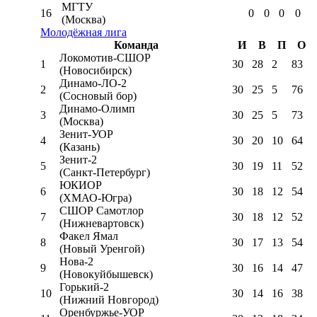
МГТУ
16
0
0
0
0
(Москва)
Молодёжная лига
Команда
И
В
П
О
Локомотив-CШОР
1
30
28
2
83
(Новосибирск)
Динамо-ЛО-2
2
30
25
5
76
(Сосновый бор)
Динамо-Олимп
3
30
25
5
73
(Москва)
Зенит-УОР
4
30
20
10
64
(Казань)
Зенит-2
5
30
19
11
52
(Санкт-Петербург)
ЮКИОР
6
30
18
12
54
(ХМАО-Югра)
СШОР Самотлор
7
30
18
12
52
(Нижневартовск)
Факел Ямал
8
30
17
13
54
(Новый Уренгой)
Нова-2
9
30
16
14
47
(Новокуйбышевск)
Горький-2
10
30
14
16
38
(Нижний Новгород)
Оренбуржье-УОР