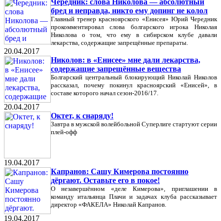
Чередник: слова Николова — абсолютный
бред и неправда, никто ему допинг не колол
Главный тренер красноярского «Енисея» Юрий Чередник
прокомментировал слова болгарского игрока Николая
Николова о том, что ему в сибирском клубе давали
лекарства, содержащие запрещённые препараты.
20.04.2017
Николов: в «Енисее» мне дали лекарства,
содержащие запрещённые вещества
Болгарский центральный блокирующий Николай Николов
рассказал, почему покинул красноярский «Енисей», в
составе которого начал сезон-2016/17.
20.04.2017
Октет, к снаряду!
Завтра в мужской волейбольной Суперлиге стартуют серии
плей-офф
19.04.2017
Капранов: Сашу Кимерова постоянно
дёргают. Оставьте его в покое!
О незавершённом «деле Кимерова», приглашении в
команду итальянца Плачи и задачах клуба рассказывает
директор «ФАКЕЛА» Николай Капранов.
19.04.2017