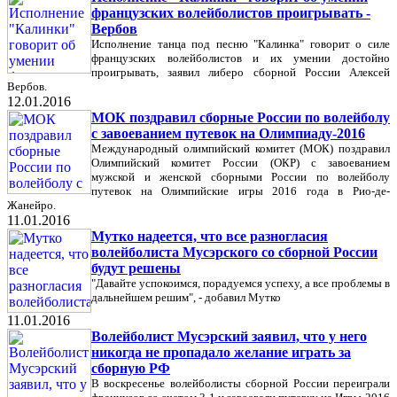
французских волейболистов проигрывать -
Вербов
Исполнение танца под песню "Калинка" говорит о силе
французских волейболистов и их умении достойно
проигрывать, заявил либеро сборной России Алексей
Вербов.
12.01.2016
МОК поздравил сборные России по волейболу
с завоеванием путевок на Олимпиаду-2016
Международный олимпийский комитет (МОК) поздравил
Олимпийский комитет России (ОКР) с завоеванием
мужской и женской сборными России по волейболу
путевок на Олимпийские игры 2016 года в Рио-де-
Жанейро.
11.01.2016
Мутко надеется, что все разногласия
волейболиста Мусэрского со сборной России
будут решены
"Давайте успокоимся, порадуемся успеху, а все проблемы в
дальнейшем решим", - добавил Мутко
11.01.2016
Волейболист Мусэрский заявил, что у него
никогда не пропадало желание играть за
сборную РФ
В воскресенье волейболисты сборной России переиграли