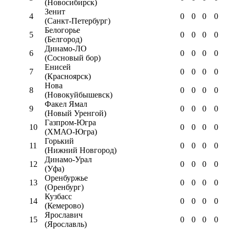
(Новосибирск)
Зенит
4
0
0
0
0
(Санкт-Петербург)
Белогорье
5
0
0
0
0
(Белгород)
Динамо-ЛО
6
0
0
0
0
(Сосновый бор)
Енисей
7
0
0
0
0
(Красноярск)
Нова
8
0
0
0
0
(Новокуйбышевск)
Факел Ямал
9
0
0
0
0
(Новый Уренгой)
Газпром-Югра
10
0
0
0
0
(ХМАО-Югра)
Горький
11
0
0
0
0
(Нижний Новгород)
Динамо-Урал
12
0
0
0
0
(Уфа)
Оренбуржье
13
0
0
0
0
(Оренбург)
Кузбасс
14
0
0
0
0
(Кемерово)
Ярославич
15
0
0
0
0
(Ярославль)