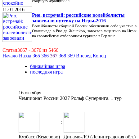
сборную Франции 3:1.
11.01.2016
Рио, встречай: российские волейболисты
завоевали путевку на Игры-2016
Волейболисты сборной России обеспечили себе участие в
Олимпиаде в Рио-де-Жанейро, завоевав лицензию на Игры
на европейском отборочном турнире в Берлине.
Статьи3667 - 3676 из 5466
Начало
Назад
365
366
367
368
369
Вперед
Конец
ближайшая игра
последняя игра
16 октября
Чемпионат России 2027 Рольф Суперлига. 1 тур
:
Кузбасс (Кемерово)
Динамо-ЛО (Ленинградская обл.)