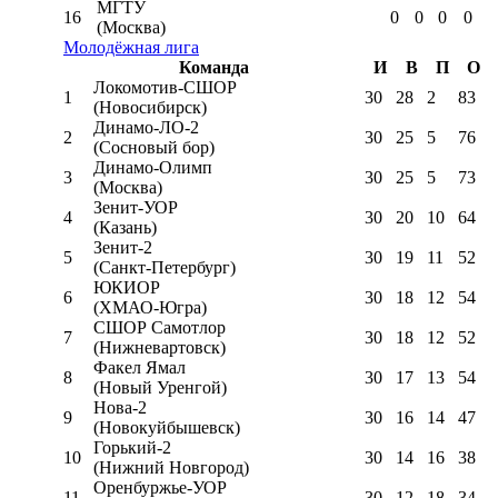
МГТУ
16
0
0
0
0
(Москва)
Молодёжная лига
Команда
И
В
П
О
Локомотив-CШОР
1
30
28
2
83
(Новосибирск)
Динамо-ЛО-2
2
30
25
5
76
(Сосновый бор)
Динамо-Олимп
3
30
25
5
73
(Москва)
Зенит-УОР
4
30
20
10
64
(Казань)
Зенит-2
5
30
19
11
52
(Санкт-Петербург)
ЮКИОР
6
30
18
12
54
(ХМАО-Югра)
СШОР Самотлор
7
30
18
12
52
(Нижневартовск)
Факел Ямал
8
30
17
13
54
(Новый Уренгой)
Нова-2
9
30
16
14
47
(Новокуйбышевск)
Горький-2
10
30
14
16
38
(Нижний Новгород)
Оренбуржье-УОР
11
30
12
18
34