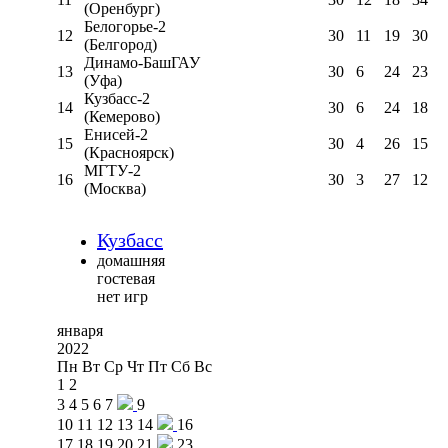
(Оренбург)
Белогорье-2
12
30
11
19
30
(Белгород)
Динамо-БашГАУ
13
30
6
24
23
(Уфа)
Кузбасс-2
14
30
6
24
18
(Кемерово)
Енисей-2
15
30
4
26
15
(Красноярск)
МГТУ-2
16
30
3
27
12
(Москва)
Кузбасс
домашняя
гостевая
нет игр
января
2022
Пн
Вт
Ср
Чт
Пт
Сб
Вс
1
2
3
4
5
6
7
9
10
11
12
13
14
16
17
18
19
20
21
23