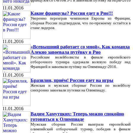
французов со счетом 3-1 и завоевали путевку на Игры-2016
11.01.2016
Какие французы? Россия едет в Рио!!!
Уверенно переиграв чемпионов Европы из Франции,
сборная России подтвердила, что по-прежнему остаётся в
стане лидеров.
11.01.2016
«Всевышний работает со мной». Как команда
Алекно завоевала путёвку в Рио
Российские волейболисты в финале европейского
отборочного турнира одержали волевую победу над
Францией и завоевали путёвку на Олимпиаду-2016.
11.01.2016
Бразилия, приём! Россия едет на игры
Женская и мужская сборные России по волейболу
синхронно завоевали путевки на Олимпиаду.
11.01.2016
Вадим Хамутцких: Теперь можно спокойно
готовиться к Олимпиаде
Мужская сборная России выиграла европейский
олимпийский отборочный турнир, победив в финале