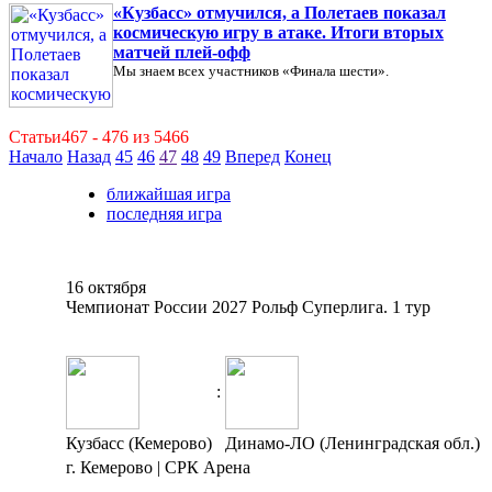
«Кузбасс» отмучился, а Полетаев показал
космическую игру в атаке. Итоги вторых
матчей плей-офф
Мы знаем всех участников «Финала шести».
Статьи467 - 476 из 5466
Начало
Назад
45
46
47
48
49
Вперед
Конец
ближайшая игра
последняя игра
16 октября
Чемпионат России 2027 Рольф Суперлига. 1 тур
:
Кузбасс (Кемерово)
Динамо-ЛО (Ленинградская обл.)
г. Кемерово | СРК Арена