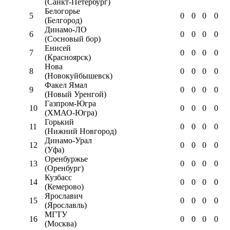
(Санкт-Петербург)
Белогорье
5
0
0
0
0
(Белгород)
Динамо-ЛО
6
0
0
0
0
(Сосновый бор)
Енисей
7
0
0
0
0
(Красноярск)
Нова
8
0
0
0
0
(Новокуйбышевск)
Факел Ямал
9
0
0
0
0
(Новый Уренгой)
Газпром-Югра
10
0
0
0
0
(ХМАО-Югра)
Горький
11
0
0
0
0
(Нижний Новгород)
Динамо-Урал
12
0
0
0
0
(Уфа)
Оренбуржье
13
0
0
0
0
(Оренбург)
Кузбасс
14
0
0
0
0
(Кемерово)
Ярославич
15
0
0
0
0
(Ярославль)
МГТУ
16
0
0
0
0
(Москва)