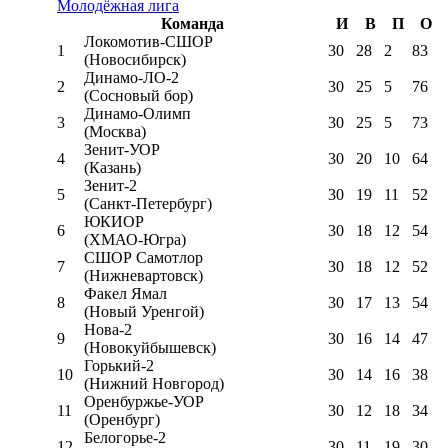
Молодёжная лига
Команда
И
В
П
О
Локомотив-CШОР
1
30
28
2
83
(Новосибирск)
Динамо-ЛО-2
2
30
25
5
76
(Сосновый бор)
Динамо-Олимп
3
30
25
5
73
(Москва)
Зенит-УОР
4
30
20
10
64
(Казань)
Зенит-2
5
30
19
11
52
(Санкт-Петербург)
ЮКИОР
6
30
18
12
54
(ХМАО-Югра)
СШОР Самотлор
7
30
18
12
52
(Нижневартовск)
Факел Ямал
8
30
17
13
54
(Новый Уренгой)
Нова-2
9
30
16
14
47
(Новокуйбышевск)
Горький-2
10
30
14
16
38
(Нижний Новгород)
Оренбуржье-УОР
11
30
12
18
34
(Оренбург)
Белогорье-2
12
30
11
19
30