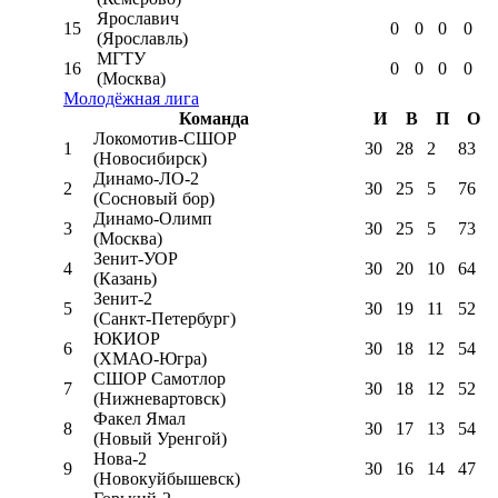
Ярославич
15
0
0
0
0
(Ярославль)
МГТУ
16
0
0
0
0
(Москва)
Молодёжная лига
Команда
И
В
П
О
Локомотив-CШОР
1
30
28
2
83
(Новосибирск)
Динамо-ЛО-2
2
30
25
5
76
(Сосновый бор)
Динамо-Олимп
3
30
25
5
73
(Москва)
Зенит-УОР
4
30
20
10
64
(Казань)
Зенит-2
5
30
19
11
52
(Санкт-Петербург)
ЮКИОР
6
30
18
12
54
(ХМАО-Югра)
СШОР Самотлор
7
30
18
12
52
(Нижневартовск)
Факел Ямал
8
30
17
13
54
(Новый Уренгой)
Нова-2
9
30
16
14
47
(Новокуйбышевск)