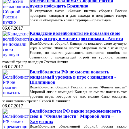
Миссия невыполнима? Сборной России
нужно побеждать Бразилию
В стартовом матче «Финала шести» сборная России
проиграла канадцам и для выхода в полуфинал теперь
обязана обыгрывать хозяев турнира – бразильцев.
06.07.2017
Канадские волейболисты не показали свою
лучшую игру в матче с россиянами - Антига
Волейболисты сборной Канады не показали свою лучшую
игру в матче "Финала шести" Мировой лиги с командой
России, но смогли уменьшить количество ошибок по
сравнению с предыдущей игрой на турнире, заявил
главный тренер канадцев Стефан Антига.
06.07.2017
Волейболисты РФ не смогли показать
ожидаемый уровень в игре с канадцами -
Шляпников
Волейболисты сборной России в матче "Финала шести"
Мировой лиги с командой Канады не смогли показать тот
уровень игры, которого от них можно было ожидать,
заявил главный тренер Сергей Шляпников.
06.07.2017
Волейболистам РФ важно зарекомендовать
себя в "Финале шести" Мировой лиги –
Хамутцких
Волейболистам обновленной сборной России важно