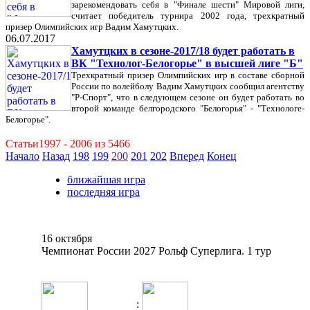
зарекомендовать себя в "Финале шести" Мировой лиги,
считает победитель турнира 2002 года, трехкратный
призер Олимпийских игр Вадим Хамутцких.
06.07.2017
Хамутцких в сезоне-2017/18 будет работать в
ВК "Технолог-Белогорье" в высшей лиге "Б"
Трехкратный призер Олимпийских игр в составе сборной
России по волейболу Вадим Хамутцких сообщил агентству
"Р-Спорт", что в следующем сезоне он будет работать во
второй команде белгородского "Белогорья" - "Технологе-
Белогорье".
Статьи1997 - 2006 из 5466
Начало
Назад
198
199
200
201
202
Вперед
Конец
ближайшая игра
последняя игра
16 октября
Чемпионат России 2027 Рольф Суперлига. 1 тур
: