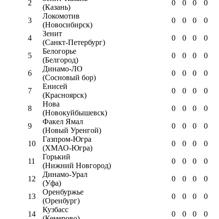
2
0
0
0
0
(Казань)
Локомотив
3
0
0
0
0
(Новосибирск)
Зенит
4
0
0
0
0
(Санкт-Петербург)
Белогорье
5
0
0
0
0
(Белгород)
Динамо-ЛО
6
0
0
0
0
(Сосновый бор)
Енисей
7
0
0
0
0
(Красноярск)
Нова
8
0
0
0
0
(Новокуйбышевск)
Факел Ямал
9
0
0
0
0
(Новый Уренгой)
Газпром-Югра
10
0
0
0
0
(ХМАО-Югра)
Горький
11
0
0
0
0
(Нижний Новгород)
Динамо-Урал
12
0
0
0
0
(Уфа)
Оренбуржье
13
0
0
0
0
(Оренбург)
Кузбасс
14
0
0
0
0
(Кемерово)