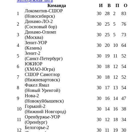
Молодёжная лига
Команда
И
В
П
О
Локомотив-CШОР
1
30
28
2
83
(Новосибирск)
Динамо-ЛО-2
2
30
25
5
76
(Сосновый бор)
Динамо-Олимп
3
30
25
5
73
(Москва)
Зенит-УОР
4
30
20
10
64
(Казань)
Зенит-2
5
30
19
11
52
(Санкт-Петербург)
ЮКИОР
6
30
18
12
54
(ХМАО-Югра)
СШОР Самотлор
7
30
18
12
52
(Нижневартовск)
Факел Ямал
8
30
17
13
54
(Новый Уренгой)
Нова-2
9
30
16
14
47
(Новокуйбышевск)
Горький-2
10
30
14
16
38
(Нижний Новгород)
Оренбуржье-УОР
11
30
12
18
34
(Оренбург)
Белогорье-2
12
30
11
19
30