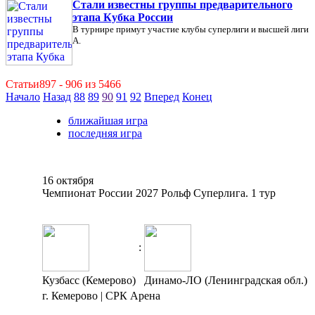
Стали известны группы предварительного
этапа Кубка России
В турнире примут участие клубы суперлиги и высшей лиги
А.
Статьи897 - 906 из 5466
Начало
Назад
88
89
90
91
92
Вперед
Конец
ближайшая игра
последняя игра
16 октября
Чемпионат России 2027 Рольф Суперлига. 1 тур
:
Кузбасс (Кемерово)
Динамо-ЛО (Ленинградская обл.)
г. Кемерово | СРК Арена