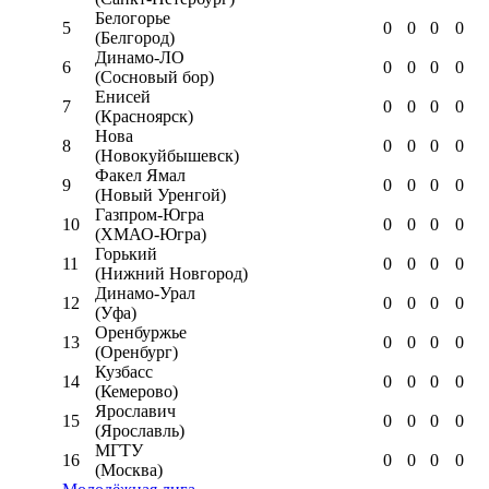
Белогорье
5
0
0
0
0
(Белгород)
Динамо-ЛО
6
0
0
0
0
(Сосновый бор)
Енисей
7
0
0
0
0
(Красноярск)
Нова
8
0
0
0
0
(Новокуйбышевск)
Факел Ямал
9
0
0
0
0
(Новый Уренгой)
Газпром-Югра
10
0
0
0
0
(ХМАО-Югра)
Горький
11
0
0
0
0
(Нижний Новгород)
Динамо-Урал
12
0
0
0
0
(Уфа)
Оренбуржье
13
0
0
0
0
(Оренбург)
Кузбасс
14
0
0
0
0
(Кемерово)
Ярославич
15
0
0
0
0
(Ярославль)
МГТУ
16
0
0
0
0
(Москва)