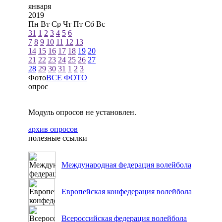
января
2019
Пн
Вт
Ср
Чт
Пт
Сб
Вс
31
1
2
3
4
5
6
7
8
9
10
11
12
13
14
15
16
17
18
19
20
21
22
23
24
25
26
27
28
29
30
31
1
2
3
Фото
ВСЕ ФОТО
опрос
Модуль опросов не установлен.
архив опросов
полезные ссылки
Международная федерация волейбола
Европейская конфедерация волейбола
Всероссийская федерация волейбола