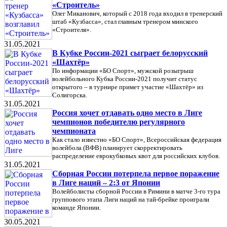
«Строитель»
Олег Миканович, который с 2018 года входил в тренерский
штаб «Кузбасса», стал главным тренером минского
«Строителя».
31.05.2021
В Кубке России-2021 сыграет белорусский
«Шахтёр»
По информации «БО Спорт», мужской розыгрыш
волейбольного Кубка России-2021 получит статус
открытого – в турнире примет участие «Шахтёр» из
Солигорска.
31.05.2021
Россия хочет отдавать одно место в Лиге
чемпионов победителю регулярного
чемпионата
Как стало известно «БО Спорт», Всероссийская федерация
волейбола (ВФВ) планирует скорректировать
распределение еврокубковых квот для российских клубов.
31.05.2021
Сборная России потерпела первое поражение
в Лиге наций – 2:3 от Японии
Волейболисты сборной России в Римини в матче 3-го тура
группового этапа Лиги наций на тай-брейке проиграли
команде Японии.
30.05.2021