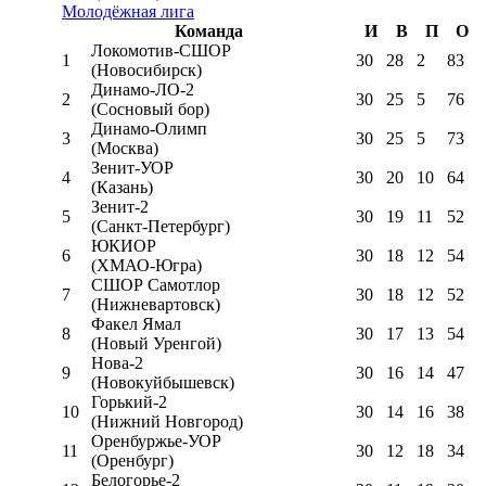
Молодёжная лига
Команда
И
В
П
О
Локомотив-CШОР
1
30
28
2
83
(Новосибирск)
Динамо-ЛО-2
2
30
25
5
76
(Сосновый бор)
Динамо-Олимп
3
30
25
5
73
(Москва)
Зенит-УОР
4
30
20
10
64
(Казань)
Зенит-2
5
30
19
11
52
(Санкт-Петербург)
ЮКИОР
6
30
18
12
54
(ХМАО-Югра)
СШОР Самотлор
7
30
18
12
52
(Нижневартовск)
Факел Ямал
8
30
17
13
54
(Новый Уренгой)
Нова-2
9
30
16
14
47
(Новокуйбышевск)
Горький-2
10
30
14
16
38
(Нижний Новгород)
Оренбуржье-УОР
11
30
12
18
34
(Оренбург)
Белогорье-2