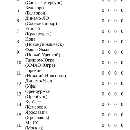
(Санкт-Петербург)
Белогорье
5
0
0
0
0
(Белгород)
Динамо-ЛО
6
0
0
0
0
(Сосновый бор)
Енисей
7
0
0
0
0
(Красноярск)
Нова
8
0
0
0
0
(Новокуйбышевск)
Факел Ямал
9
0
0
0
0
(Новый Уренгой)
Газпром-Югра
10
0
0
0
0
(ХМАО-Югра)
Горький
11
0
0
0
0
(Нижний Новгород)
Динамо-Урал
12
0
0
0
0
(Уфа)
Оренбуржье
13
0
0
0
0
(Оренбург)
Кузбасс
14
0
0
0
0
(Кемерово)
Ярославич
15
0
0
0
0
(Ярославль)
МГТУ
16
0
0
0
0
(Москва)