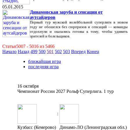
05.01.2015
Динамовская заруба и сенсации от
аутсайдеров
Первый тур мужской волейбольной суперлиги в новом
году не обошелся без сюрпризов и сенсаций — команды
отдохнули и оказались готовы к тому, чтобы удивить
зрителей и болельщиков.
Статьи5007 - 5016 из 5466
Начало
Назад
499
500
501
502
503
Вперед
Конец
ближайшая игра
последняя игра
16 октября
Чемпионат России 2027 Рольф Суперлига. 1 тур
:
Кузбасс (Кемерово)
Динамо-ЛО (Ленинградская обл.)