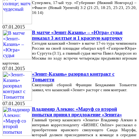
Суперлига, 17-ый тур. «Губерния» (Нижний Новгород) –
«Факел» (Новый Уренгой) 3:2 (21:25, 18:25, 25:23, 25:20,
16:14)
07.01.2015
В матче «Зенит-Казань» – «Югра» судья
показал 3 желтые и 1 красную карточку
Сегодня казанский «Зенит» в матче 17-го тура чемпионата
России на своей площадке обыграл клуб «Газпром-Югра»
из Сургута (3:1), а главный судья матча Павел Андерсон из
Москвы по ходу встречи четырежды предъявлял игрокам
карточки.
07.01.2015
«Зенит-Казань» разорвал контракт с
Тоньютти
Связующий сборной Франции Бенджамин Тоньютти
заявил, что казанский «Зенит» расторг с ним контракт.
07.01.2015
Владимир Алекно: «Маруф со второй
попытки принял предложение «Зенита»
Главный тренер казанского «Зенита» Владимир Алекно в
интервью корреспонденту «БИЗНЕС Online» рассказал о
приобретении иранского связующего Саида Маруфа,
который должен присоединиться к команде в середине