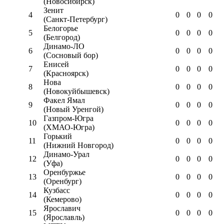
(Новосибирск)
Зенит
4
0
0
0
0
(Санкт-Петербург)
Белогорье
5
0
0
0
0
(Белгород)
Динамо-ЛО
6
0
0
0
0
(Сосновый бор)
Енисей
7
0
0
0
0
(Красноярск)
Нова
8
0
0
0
0
(Новокуйбышевск)
Факел Ямал
9
0
0
0
0
(Новый Уренгой)
Газпром-Югра
10
0
0
0
0
(ХМАО-Югра)
Горький
11
0
0
0
0
(Нижний Новгород)
Динамо-Урал
12
0
0
0
0
(Уфа)
Оренбуржье
13
0
0
0
0
(Оренбург)
Кузбасс
14
0
0
0
0
(Кемерово)
Ярославич
15
0
0
0
0
(Ярославль)