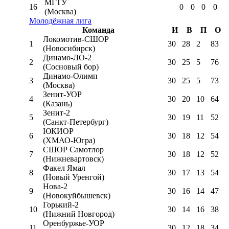
МГТУ
16
0
0
0
0
(Москва)
Молодёжная лига
Команда
И
В
П
О
Локомотив-CШОР
1
30
28
2
83
(Новосибирск)
Динамо-ЛО-2
2
30
25
5
76
(Сосновый бор)
Динамо-Олимп
3
30
25
5
73
(Москва)
Зенит-УОР
4
30
20
10
64
(Казань)
Зенит-2
5
30
19
11
52
(Санкт-Петербург)
ЮКИОР
6
30
18
12
54
(ХМАО-Югра)
СШОР Самотлор
7
30
18
12
52
(Нижневартовск)
Факел Ямал
8
30
17
13
54
(Новый Уренгой)
Нова-2
9
30
16
14
47
(Новокуйбышевск)
Горький-2
10
30
14
16
38
(Нижний Новгород)
Оренбуржье-УОР
11
30
12
18
34