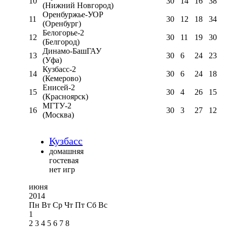
10
30
14
16
38
(Нижний Новгород)
Оренбуржье-УОР
11
30
12
18
34
(Оренбург)
Белогорье-2
12
30
11
19
30
(Белгород)
Динамо-БашГАУ
13
30
6
24
23
(Уфа)
Кузбасс-2
14
30
6
24
18
(Кемерово)
Енисей-2
15
30
4
26
15
(Красноярск)
МГТУ-2
16
30
3
27
12
(Москва)
Кузбасс
домашняя
гостевая
нет игр
июня
2014
Пн
Вт
Ср
Чт
Пт
Сб
Вс
1
2
3
4
5
6
7
8