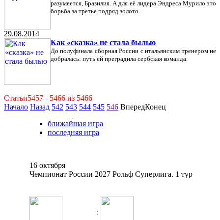
разумеется, Бразилия. А для её лидера Эндреса Мурило это
борьба за третье подряд золото.
29.08.2014
Как «сказка» не стала былью
До полуфинала сборная России с итальянским тренером не
добралась: путь ей преградила сербская команда.
Статьи5457 - 5466 из 5466
Начало
Назад
542
543
544
545
546
ВпередКонец
ближайшая игра
последняя игра
16 октября
Чемпионат России 2027 Рольф Суперлига. 1 тур
: