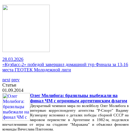
28.03.2026
«Кузбасс-2» победой завершил домашний тур Финала за 13-16
места ГЕОТЕК Молодежной лиги
next
prev
Статьи
01.09.2014
Олег Молибога: бразильцы выбежали на
финал ЧМ с огромным аргентинским флагом
Двукратный чемпион мира по волейболу Олег Молибога в
интервью корреспонденту агентства "Р-Спорт" Вадиму
Кузнецову вспомнил о деталях победы сборной СССР на
мировом первенстве в Аргентине в 1982-м, поделился
впечатлениями от игры на стадионе "Маракана" и объяснил феномен
команды Вячеслава Платонова.