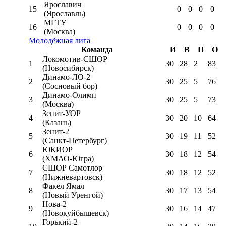
Ярославич
15
0
0
0
0
(Ярославль)
МГТУ
16
0
0
0
0
(Москва)
Молодёжная лига
Команда
И
В
П
О
Локомотив-CШОР
1
30
28
2
83
(Новосибирск)
Динамо-ЛО-2
2
30
25
5
76
(Сосновый бор)
Динамо-Олимп
3
30
25
5
73
(Москва)
Зенит-УОР
4
30
20
10
64
(Казань)
Зенит-2
5
30
19
11
52
(Санкт-Петербург)
ЮКИОР
6
30
18
12
54
(ХМАО-Югра)
СШОР Самотлор
7
30
18
12
52
(Нижневартовск)
Факел Ямал
8
30
17
13
54
(Новый Уренгой)
Нова-2
9
30
16
14
47
(Новокуйбышевск)
Горький-2