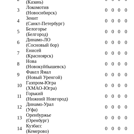
(Казань)
Локомотив
3
0
0
0
0
(Новосибирск)
Зенит
4
0
0
0
0
(Санкт-Петербург)
Белогорье
5
0
0
0
0
(Белгород)
Динамо-ЛО
6
0
0
0
0
(Сосновый бор)
Енисей
7
0
0
0
0
(Красноярск)
Нова
8
0
0
0
0
(Новокуйбышевск)
Факел Ямал
9
0
0
0
0
(Новый Уренгой)
Газпром-Югра
10
0
0
0
0
(ХМАО-Югра)
Горький
11
0
0
0
0
(Нижний Новгород)
Динамо-Урал
12
0
0
0
0
(Уфа)
Оренбуржье
13
0
0
0
0
(Оренбург)
Кузбасс
14
0
0
0
0
(Кемерово)