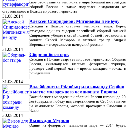
свое отсутствие на чемпионате мира большой потерей для
сборной России, а также поделился ожиданиями от
стартовавшего в Польше мирового первенства.
31.08.2014
Алексей Спиридонов: Мягоньким я не буду
Сегодня в Польше стартует чемпионат мира. Перед
отъездом один из лидеров российской сборной Алексей
Спиридонов убедил в своей полной боевой готовности, а
капитан Сергей Макаров и главный тренер Андрей
Воронков – в серьезности намерений россиян.
31.08.2014
Сборная-богатырь
Сегодня в Польше стартует мировое первенство. Сборная
России, считающаяся главным фаворитом турнира,
проведет свой первый матч – против канадцев – только в
понедельник.
31.08.2014
Волейболисты РФ обыграли команду Сербии
в матче молодежного чемпионата Европы
Волейболисты молодежной сборной России (игроки до 20
лет) одержали победу над сверстниками из Сербии в матче
на чемпионате Европы, который проходит в Словакии и
Чехии.
30.08.2014
Вызов для Мурило
Одним из фаворитов чемпионата мира — 2014 будет,