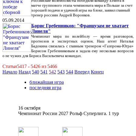
Российские волейболисты победили команду Египта в
матче группового этапа чемпионата мира в Польше за счет
хорошей подачи и удачной игры на блоке, заявил главный
тренер россиян Андрей Воронков.
05.09.2014
Борис Гребенников: "Французам не хватает
Линеля"
Чемпионат мира по волейболу — время разговоров,
прогнозов и экспертных оценок. Наш агент Наталья
Бадокина связалась с главным тренером «Газпрома-Югра»
Борисом Гребенниковым и задала ему несколько вопросов
о не чужих для Бориса Васильевича командах.
Статьи5417 - 5426 из 5466
Начало
Назад
540
541
542
543
544
Вперед
Конец
ближайшая игра
последняя игра
16 октября
Чемпионат России 2027 Рольф Суперлига. 1 тур