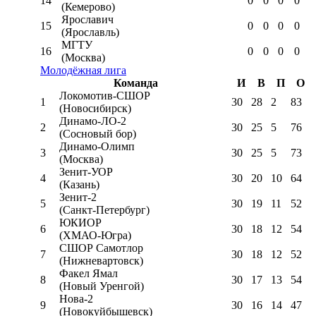
14
0
0
0
0
(Кемерово)
Ярославич
15
0
0
0
0
(Ярославль)
МГТУ
16
0
0
0
0
(Москва)
Молодёжная лига
Команда
И
В
П
О
Локомотив-CШОР
1
30
28
2
83
(Новосибирск)
Динамо-ЛО-2
2
30
25
5
76
(Сосновый бор)
Динамо-Олимп
3
30
25
5
73
(Москва)
Зенит-УОР
4
30
20
10
64
(Казань)
Зенит-2
5
30
19
11
52
(Санкт-Петербург)
ЮКИОР
6
30
18
12
54
(ХМАО-Югра)
СШОР Самотлор
7
30
18
12
52
(Нижневартовск)
Факел Ямал
8
30
17
13
54
(Новый Уренгой)
Нова-2
9
30
16
14
47
(Новокуйбышевск)