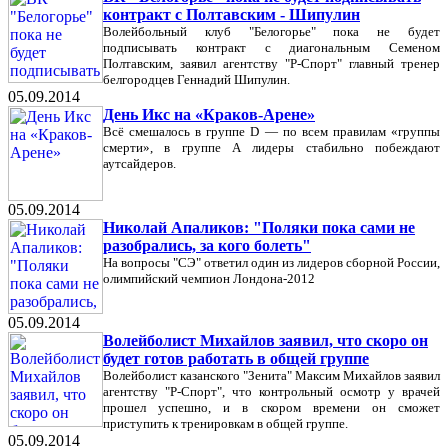
контракт с Полтавским - Шипулин
Волейбольный клуб "Белогорье" пока не будет
подписывать контракт с диагональным Семеном
Полтавским, заявил агентству "Р-Спорт" главный тренер
белгородцев Геннадий Шипулин.
05.09.2014
День Икс на «Краков-Арене»
Всё смешалось в группе D — по всем правилам «группы
смерти», в группе А лидеры стабильно побеждают
аутсайдеров.
05.09.2014
Николай Апаликов: "Поляки пока сами не
разобрались, за кого болеть"
На вопросы "СЭ" ответил один из лидеров сборной России,
олимпийский чемпион Лондона-2012
05.09.2014
Волейболист Михайлов заявил, что скоро он
будет готов работать в общей группе
Волейболист казанского "Зенита" Максим Михайлов заявил
агентству "Р-Спорт", что контрольный осмотр у врачей
прошел успешно, и в скором времени он сможет
приступить к тренировкам в общей группе.
05.09.2014