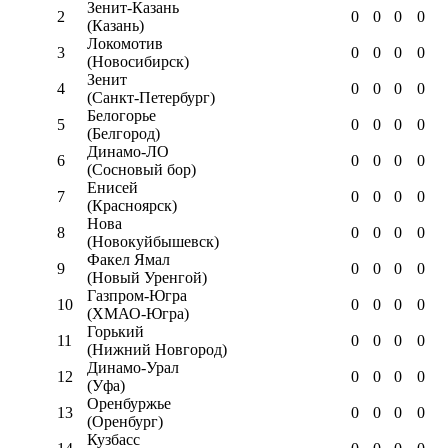
Зенит-Казань
2
0
0
0
0
(Казань)
Локомотив
3
0
0
0
0
(Новосибирск)
Зенит
4
0
0
0
0
(Санкт-Петербург)
Белогорье
5
0
0
0
0
(Белгород)
Динамо-ЛО
6
0
0
0
0
(Сосновый бор)
Енисей
7
0
0
0
0
(Красноярск)
Нова
8
0
0
0
0
(Новокуйбышевск)
Факел Ямал
9
0
0
0
0
(Новый Уренгой)
Газпром-Югра
10
0
0
0
0
(ХМАО-Югра)
Горький
11
0
0
0
0
(Нижний Новгород)
Динамо-Урал
12
0
0
0
0
(Уфа)
Оренбуржье
13
0
0
0
0
(Оренбург)
Кузбасс