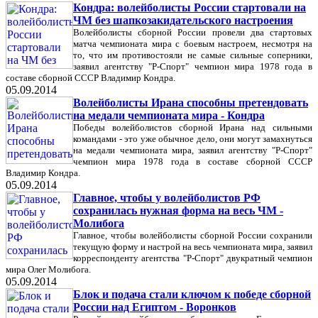
Кондра: волейболисты России стартовали на
ЧМ без шапкозакидательского настроения
Волейболисты сборной России провели два стартовых
матча чемпионата мира с боевым настроем, несмотря на
то, что им противостояли не самые сильные соперники,
заявил агентству "Р-Спорт" чемпион мира 1978 года в
составе сборной СССР Владимир Кондра.
05.09.2014
Волейболисты Ирана способны претендовать
на медали чемпионата мира - Кондра
Победы волейболистов сборной Ирана над сильными
командами - это уже обычное дело, они могут замахнуться
на медали чемпионата мира, заявил агентству "Р-Спорт"
чемпион мира 1978 года в составе сборной СССР
Владимир Кондра.
05.09.2014
Главное, чтобы у волейболистов РФ
сохранилась нужная форма на весь ЧМ -
Молибога
Главное, чтобы волейболисты сборной России сохранили
текущую форму и настрой на весь чемпионата мира, заявил
корреспонденту агентства "Р-Спорт" двукратный чемпион
мира Олег Молибога.
05.09.2014
Блок и подача стали ключом к победе сборной
России над Египтом - Воронков