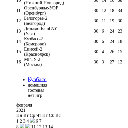
10
30
14
16
38
(Нижний Новгород)
Оренбуржье-УОР
11
30
12
18
34
(Оренбург)
Белогорье-2
12
30
11
19
30
(Белгород)
Динамо-БашГАУ
13
30
6
24
23
(Уфа)
Кузбасс-2
14
30
6
24
18
(Кемерово)
Енисей-2
15
30
4
26
15
(Красноярск)
МГТУ-2
16
30
3
27
12
(Москва)
Кузбасс
домашняя
гостевая
нет игр
февраля
2021
Пн
Вт
Ср
Чт
Пт
Сб
Вс
1
2
3
4
6
7
8
11
12
13
14