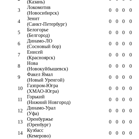
(Казань)
Локомотив
3
0
0
0
0
(Новосибирск)
Зенит
4
0
0
0
0
(Санкт-Петербург)
Белогорье
5
0
0
0
0
(Белгород)
Динамо-ЛО
6
0
0
0
0
(Сосновый бор)
Енисей
7
0
0
0
0
(Красноярск)
Нова
8
0
0
0
0
(Новокуйбышевск)
Факел Ямал
9
0
0
0
0
(Новый Уренгой)
Газпром-Югра
10
0
0
0
0
(ХМАО-Югра)
Горький
11
0
0
0
0
(Нижний Новгород)
Динамо-Урал
12
0
0
0
0
(Уфа)
Оренбуржье
13
0
0
0
0
(Оренбург)
Кузбасс
14
0
0
0
0
(Кемерово)