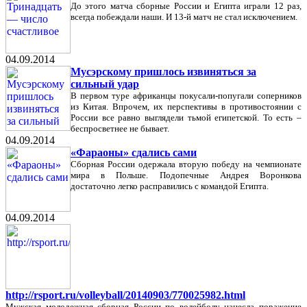
До этого матча сборные России и Египта играли 12 раз,
всегда побеждали наши. И 13-й матч не стал исключением.
04.09.2014
Мусэрскому пришлось извиняться за
сильный удар
В первом туре африканцы покусали-попугали соперников
из Китая. Впрочем, их перспективы в противостоянии с
России все равно выглядели тьмой египетской. То есть –
беспросветнее не бывает.
04.09.2014
«Фараоны» сдались сами
Сборная России одержала вторую победу на чемпионате
мира в Польше. Подопечные Андрея Воронкова
достаточно легко расправились с командой Египта.
04.09.2014
http://rsport.ru/volleyball/20140903/770025982.html
Мужская молодежная сборная России по волейболу нанесла поражение