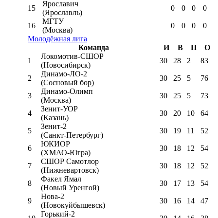
Ярославич
15
0
0
0
0
(Ярославль)
МГТУ
16
0
0
0
0
(Москва)
Молодёжная лига
Команда
И
В
П
О
Локомотив-CШОР
1
30
28
2
83
(Новосибирск)
Динамо-ЛО-2
2
30
25
5
76
(Сосновый бор)
Динамо-Олимп
3
30
25
5
73
(Москва)
Зенит-УОР
4
30
20
10
64
(Казань)
Зенит-2
5
30
19
11
52
(Санкт-Петербург)
ЮКИОР
6
30
18
12
54
(ХМАО-Югра)
СШОР Самотлор
7
30
18
12
52
(Нижневартовск)
Факел Ямал
8
30
17
13
54
(Новый Уренгой)
Нова-2
9
30
16
14
47
(Новокуйбышевск)
Горький-2