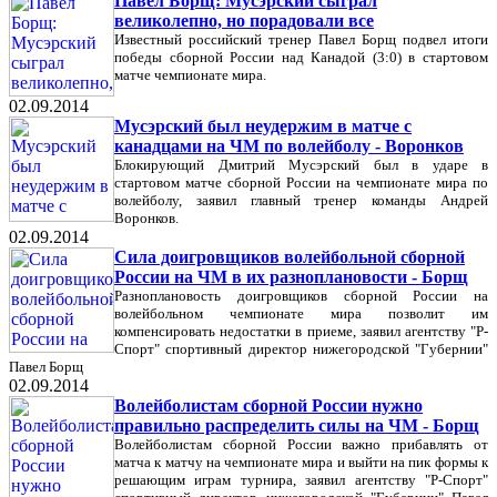
Павел Борщ: Мусэрский сыграл
великолепно, но порадовали все
Известный российский тренер Павел Борщ подвел итоги
победы сборной России над Канадой (3:0) в стартовом
матче чемпионате мира.
02.09.2014
Мусэрский был неудержим в матче с
канадцами на ЧМ по волейболу - Воронков
Блокирующий Дмитрий Мусэрский был в ударе в
стартовом матче сборной России на чемпионате мира по
волейболу, заявил главный тренер команды Андрей
Воронков.
02.09.2014
Сила доигровщиков волейбольной сборной
России на ЧМ в их разноплановости - Борщ
Разноплановость доигровщиков сборной России на
волейбольном чемпионате мира позволит им
компенсировать недостатки в приеме, заявил агентству "Р-
Спорт" спортивный директор нижегородской "Губернии"
Павел Борщ
02.09.2014
Волейболистам сборной России нужно
правильно распределить силы на ЧМ - Борщ
Волейболистам сборной России важно прибавлять от
матча к матчу на чемпионате мира и выйти на пик формы к
решающим играм турнира, заявил агентству "Р-Спорт"