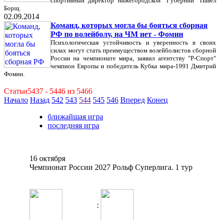
спортивный директор нижегородской "Губернии" Павел
Борщ.
02.09.2014
Команд, которых могла бы бояться сборная
РФ по волейболу, на ЧМ нет - Фомин
Психологическая устойчивость и уверенность в своих
силах могут стать преимуществом волейболистов сборной
России на чемпионате мира, заявил агентству "Р-Спорт"
чемпион Европы и победитель Кубка мира-1991 Дмитрий
Фомин.
Статьи5437 - 5446 из 5466
Начало
Назад
542
543
544
545
546
Вперед
Конец
ближайшая игра
последняя игра
16 октября
Чемпионат России 2027 Рольф Суперлига. 1 тур
: