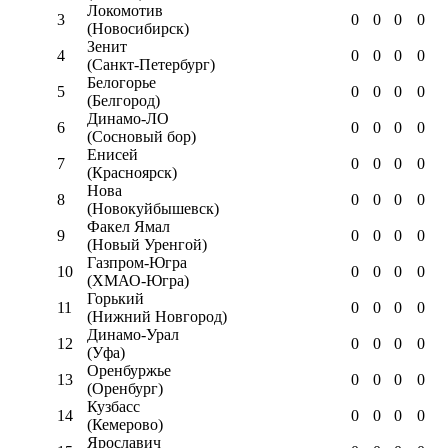
Локомотив
3
0
0
0
0
(Новосибирск)
Зенит
4
0
0
0
0
(Санкт-Петербург)
Белогорье
5
0
0
0
0
(Белгород)
Динамо-ЛО
6
0
0
0
0
(Сосновый бор)
Енисей
7
0
0
0
0
(Красноярск)
Нова
8
0
0
0
0
(Новокуйбышевск)
Факел Ямал
9
0
0
0
0
(Новый Уренгой)
Газпром-Югра
10
0
0
0
0
(ХМАО-Югра)
Горький
11
0
0
0
0
(Нижний Новгород)
Динамо-Урал
12
0
0
0
0
(Уфа)
Оренбуржье
13
0
0
0
0
(Оренбург)
Кузбасс
14
0
0
0
0
(Кемерово)
Ярославич