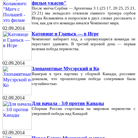
фильм ужасов"
После матча Сербия — Аргентина 3:1 (25:17, 20:25, 25:21,
25:21) мы ненадолго отвлекли главного тренера сербов
Игора Колаковича и попросили в двух словах рассказать о
том, как для его команды начался Чемпионат мира.
02.09.2014
Катовице и Гданьск — в Игре
Чемпионат набирает ход, а соревнующиеся команды не
перестают удивлять. В третий игровой день — первая
волевая победа первенства.
02.09.2014
Злопамятные Мусэрский и Ко
Выиграв в трех партиях у сборной Канады, россияне
доказали, что прошлогодняя победа соперников была
случайностью.
02.09.2014
Для начала - 3:0 против Канады
Сборная России стартовала на мировом первенстве с
уверенной победы над Канадой
02.09.2014