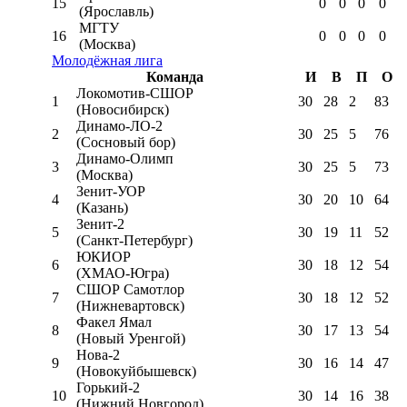
15
0
0
0
0
(Ярославль)
МГТУ
16
0
0
0
0
(Москва)
Молодёжная лига
Команда
И
В
П
О
Локомотив-CШОР
1
30
28
2
83
(Новосибирск)
Динамо-ЛО-2
2
30
25
5
76
(Сосновый бор)
Динамо-Олимп
3
30
25
5
73
(Москва)
Зенит-УОР
4
30
20
10
64
(Казань)
Зенит-2
5
30
19
11
52
(Санкт-Петербург)
ЮКИОР
6
30
18
12
54
(ХМАО-Югра)
СШОР Самотлор
7
30
18
12
52
(Нижневартовск)
Факел Ямал
8
30
17
13
54
(Новый Уренгой)
Нова-2
9
30
16
14
47
(Новокуйбышевск)
Горький-2
10
30
14
16
38
(Нижний Новгород)