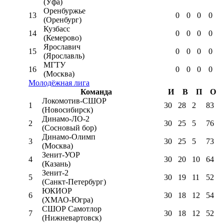
(Уфа)
Оренбуржье
13
0
0
0
0
(Оренбург)
Кузбасс
14
0
0
0
0
(Кемерово)
Ярославич
15
0
0
0
0
(Ярославль)
МГТУ
16
0
0
0
0
(Москва)
Молодёжная лига
Команда
И
В
П
О
Локомотив-CШОР
1
30
28
2
83
(Новосибирск)
Динамо-ЛО-2
2
30
25
5
76
(Сосновый бор)
Динамо-Олимп
3
30
25
5
73
(Москва)
Зенит-УОР
4
30
20
10
64
(Казань)
Зенит-2
5
30
19
11
52
(Санкт-Петербург)
ЮКИОР
6
30
18
12
54
(ХМАО-Югра)
СШОР Самотлор
7
30
18
12
52
(Нижневартовск)