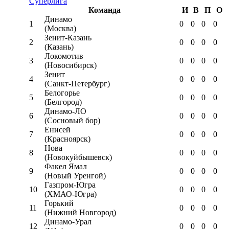
Суперлига
Команда
И
В
П
О
Динамо
1
0
0
0
0
(Москва)
Зенит-Казань
2
0
0
0
0
(Казань)
Локомотив
3
0
0
0
0
(Новосибирск)
Зенит
4
0
0
0
0
(Санкт-Петербург)
Белогорье
5
0
0
0
0
(Белгород)
Динамо-ЛО
6
0
0
0
0
(Сосновый бор)
Енисей
7
0
0
0
0
(Красноярск)
Нова
8
0
0
0
0
(Новокуйбышевск)
Факел Ямал
9
0
0
0
0
(Новый Уренгой)
Газпром-Югра
10
0
0
0
0
(ХМАО-Югра)
Горький
11
0
0
0
0
(Нижний Новгород)
Динамо-Урал
12
0
0
0
0