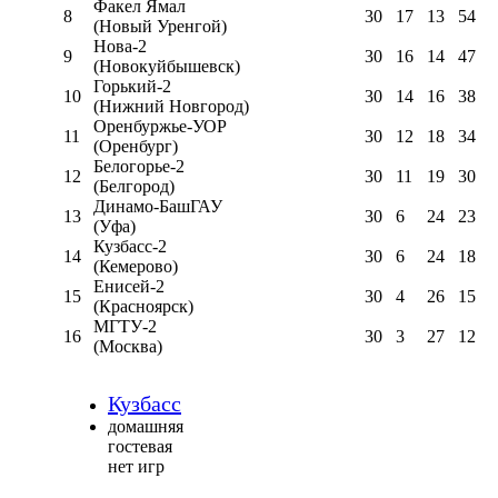
Факел Ямал
8
30
17
13
54
(Новый Уренгой)
Нова-2
9
30
16
14
47
(Новокуйбышевск)
Горький-2
10
30
14
16
38
(Нижний Новгород)
Оренбуржье-УОР
11
30
12
18
34
(Оренбург)
Белогорье-2
12
30
11
19
30
(Белгород)
Динамо-БашГАУ
13
30
6
24
23
(Уфа)
Кузбасс-2
14
30
6
24
18
(Кемерово)
Енисей-2
15
30
4
26
15
(Красноярск)
МГТУ-2
16
30
3
27
12
(Москва)
Кузбасс
домашняя
гостевая
нет игр