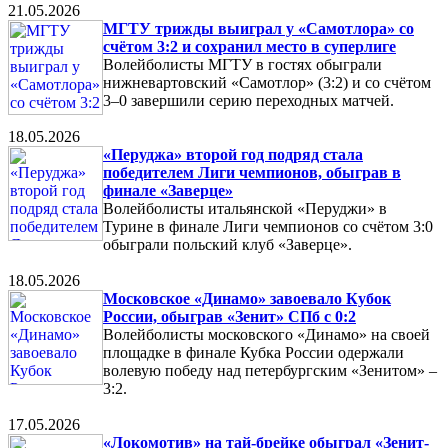
21.05.2026
МГТУ трижды выиграл у «Самотлора» со
счётом 3:2 и сохранил место в суперлиге
Волейболисты МГТУ в гостях обыграли
нижневартовский «Самотлор» (3:2) и со счётом
3–0 завершили серию переходных матчей.
18.05.2026
«Перуджа» второй год подряд стала
победителем Лиги чемпионов, обыграв в
финале «Заверце»
Волейболисты итальянской «Перуджи» в
Турине в финале Лиги чемпионов со счётом 3:0
обыграли польский клуб «Заверце».
18.05.2026
Московское «Динамо» завоевало Кубок
России, обыграв «Зенит» СПб с 0:2
Волейболисты московского «Динамо» на своей
площадке в финале Кубка России одержали
волевую победу над петербургским «Зенитом» –
3:2.
17.05.2026
«Локомотив» на тай-брейке обыграл «Зенит-