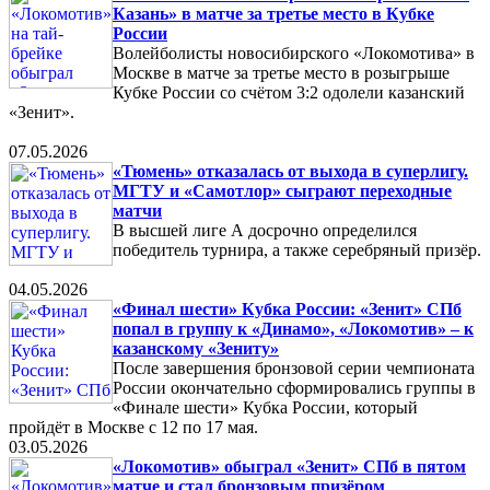
Казань» в матче за третье место в Кубке
России
Волейболисты новосибирского «Локомотива» в
Москве в матче за третье место в розыгрыше
Кубке России со счётом 3:2 одолели казанский
«Зенит».
07.05.2026
«Тюмень» отказалась от выхода в суперлигу.
МГТУ и «Самотлор» сыграют переходные
матчи
В высшей лиге А досрочно определился
победитель турнира, а также серебряный призёр.
04.05.2026
«Финал шести» Кубка России: «Зенит» СПб
попал в группу к «Динамо», «Локомотив» – к
казанскому «Зениту»
После завершения бронзовой серии чемпионата
России окончательно сформировались группы в
«Финале шести» Кубка России, который
пройдёт в Москве с 12 по 17 мая.
03.05.2026
«Локомотив» обыграл «Зенит» СПб в пятом
матче и стал бронзовым призёром