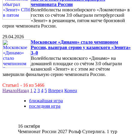
чемпионата России
Волейболисты новосибирского «Локомотива» в
гостях со счётом 3:0 обыграли петербургский
«Зенит» в решающем, пятом матче бронзовой
серии чемпионата России.
29.04.2026
Московское «Динамо» стало чемпионом
России, выиграв серию у казанского «Зенита»
3–0
Волейболисты московского «Динамо» на
домашней площадке со счётом 3:0 обыграли
казанский «Зенит» и с этим же счётом
завершили финальную серию чемпионата России.
Статьи1 - 16 из 5466
Начало
Назад
1
2
3
4
5
Вперед
Конец
ближайшая игра
последняя игра
16 октября
Чемпионат России 2027 Рольф Суперлига. 1 тур