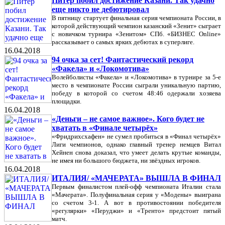
Питер побил достижение Казани. Так удачно
еще никто не дебютировал
В пятницу стартует финальная серия чемпионата России, в
которой действующий чемпион казанский «Зенит» сыграет
с новичком турнира «Зенитом» СПб. «БИЗНЕС Online»
рассказывает о самых ярких дебютах в суперлиге.
16.04.2018
94 очка за сет! Фантастический рекорд
«Факела» и «Локомотива»
Волейболисты «Факела» и «Локомотива» в турнире за 5-е
место в чемпионате России сыграли уникальную партию,
победу в которой со счетом 48:46 одержали хозяева
площадки.
16.04.2018
«Деньги – не самое важное». Кого будет не
хватать в «Финале четырёх»
«Фридрихсхафен» не сумел пробиться в «Финал четырёх»
Лиги чемпионов, однако главный тренер немцев Витал
Хейнен снова доказал, что умеет делать крутые команды,
не имея ни большого бюджета, ни звёздных игроков.
16.04.2018
ИТАЛИЯ/ «МАЧЕРАТА» ВЫШЛА В ФИНАЛ
Первым финалистом плей-офф чемпионата Италии стала
«Мачерата». Полуфинальная серия у «Модены» выиграна
со счетом 3-1. А вот в противостоянии победителя
«регулярки» «Перуджи» и «Тренто» предстоит пятый
матч.