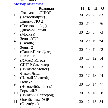
Молодёжная лига
Команда
И
В
П
О
Локомотив-CШОР
1
30
28
2
83
(Новосибирск)
Динамо-ЛО-2
2
30
25
5
76
(Сосновый бор)
Динамо-Олимп
3
30
25
5
73
(Москва)
Зенит-УОР
4
30
20
10
64
(Казань)
Зенит-2
5
30
19
11
52
(Санкт-Петербург)
ЮКИОР
6
30
18
12
54
(ХМАО-Югра)
СШОР Самотлор
7
30
18
12
52
(Нижневартовск)
Факел Ямал
8
30
17
13
54
(Новый Уренгой)
Нова-2
9
30
16
14
47
(Новокуйбышевск)
Горький-2
10
30
14
16
38
(Нижний Новгород)
Оренбуржье-УОР
11
30
12
18
34
(Оренбург)