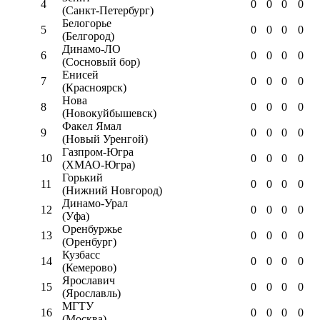
4
0
0
0
0
(Санкт-Петербург)
Белогорье
5
0
0
0
0
(Белгород)
Динамо-ЛО
6
0
0
0
0
(Сосновый бор)
Енисей
7
0
0
0
0
(Красноярск)
Нова
8
0
0
0
0
(Новокуйбышевск)
Факел Ямал
9
0
0
0
0
(Новый Уренгой)
Газпром-Югра
10
0
0
0
0
(ХМАО-Югра)
Горький
11
0
0
0
0
(Нижний Новгород)
Динамо-Урал
12
0
0
0
0
(Уфа)
Оренбуржье
13
0
0
0
0
(Оренбург)
Кузбасс
14
0
0
0
0
(Кемерово)
Ярославич
15
0
0
0
0
(Ярославль)
МГТУ
16
0
0
0
0
(Москва)